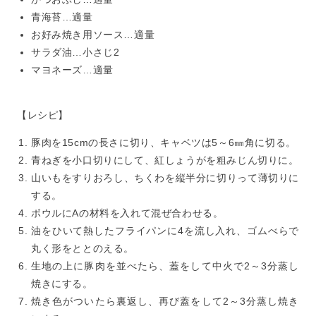
青海苔…適量
お好み焼き用ソース…適量
サラダ油…小さじ2
マヨネーズ…適量
【レシピ】
豚肉を15cmの長さに切り、キャベツは5～6㎜角に切る。
青ねぎを小口切りにして、紅しょうがを粗みじん切りに。
山いもをすりおろし、ちくわを縦半分に切りって薄切りに
する。
ボウルにAの材料を入れて混ぜ合わせる。
油をひいて熱したフライパンに4を流し入れ、ゴムべらで
丸く形をととのえる。
生地の上に豚肉を並べたら、蓋をして中火で2～3分蒸し
焼きにする。
焼き色がついたら裏返し、再び蓋をして2～3分蒸し焼き