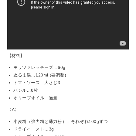
【材料】
モッツァレラチーズ…60g
ぬるま湯…120ml (要調整)
トマトソース…大さじ3
バジル…8枚
オリーブオイル…適量
〈A〉
小麦粉（強力粉と薄力粉）…それぞれ100gずつ
ドライイースト…3g