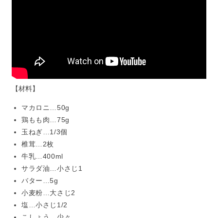
【材料】
マカロニ…50g
鶏もも肉…75g
玉ねぎ…1/3個
椎茸…2枚
牛乳…400ml
サラダ油…小さじ1
バター…5g
小麦粉…大さじ2
塩…小さじ1/2
こしょう…少々