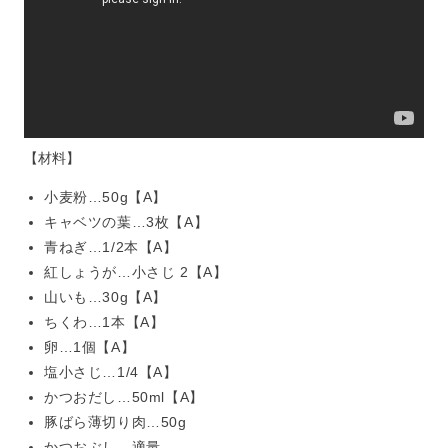
【材料】
小麦粉…50g【A】
キャベツの葉…3枚【A】
青ねぎ…1/2本【A】
紅しょうが…小さじ 2【A】
山いも…30g【A】
ちくわ…1本【A】
卵…1個【A】
塩小さじ…1/4【A】
かつおだし…50ml【A】
豚ばら薄切り肉…50g
かつおぶし…適量