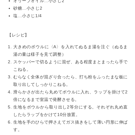
オリーブオイル…小さじ2
砂糖…小さじ2
塩…小さじ1/4
【レシピ】
大きめのボウルに〈A〉を入れてぬるま湯を注ぐ（ぬるま
湯の量は様子を見て調整）
スケッパーで切るように混ぜ、ある程度まとまったら手で
こねる。
むらなく全体が混ざり合ったら、打ち粉をふったまな板に
取り出してしっかりこねる。
滑らかさが出たら丸めてボウルに入れ、ラップを掛けて2
倍になるまで室温で発酵させる。
生地をボウルから取り出し2等分にする。それぞれ丸め直
したらラップをかけて10分放置。
生地を手のひらで押さえてガス抜きをして薄い円形に伸ば
す。