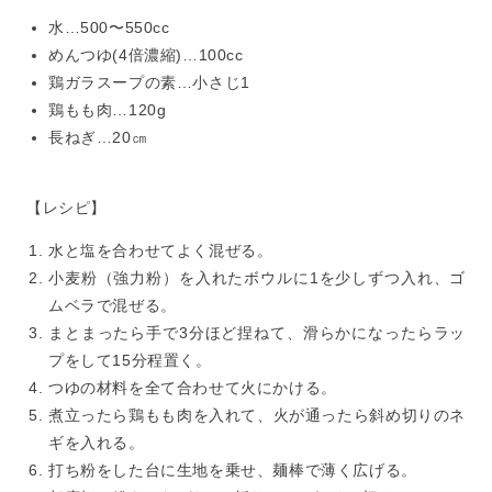
水…500〜550cc
めんつゆ(4倍濃縮)…100cc
鶏ガラスープの素…小さじ1
鶏もも肉…120g
長ねぎ…20㎝
【レシピ】
水と塩を合わせてよく混ぜる。
小麦粉（強力粉）を入れたボウルに1を少しずつ入れ、ゴ
ムベラで混ぜる。
まとまったら手で3分ほど捏ねて、滑らかになったらラッ
プをして15分程置く。
つゆの材料を全て合わせて火にかける。
煮立ったら鶏もも肉を入れて、火が通ったら斜め切りのネ
ギを入れる。
打ち粉をした台に生地を乗せ、麺棒で薄く広げる。