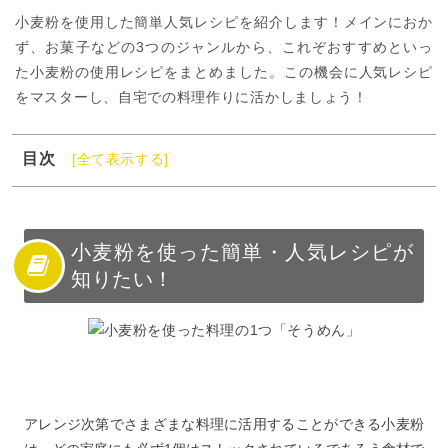
小麦粉を使用した簡単人気レシピを紹介します！メインにおか
ず、お菓子などの3つのジャンルから、これぞおすすめといっ
た小麦粉の使用レシピをまとめました。この機会に人気レシピ
をマスターし、自宅での料理作りに活かしましょう！
目次
[全て表示する]
1
小麦粉を使った簡単・人気レシピが知りたい！
2
小麦粉の簡単・人気レシピ【主食・メイン編】
3
小麦粉の簡単・人気レシピ【おかず編】
小麦粉を使った簡単・人気レシピが
知りたい！
4
小麦粉の簡単・人気レシピ【お菓子・おやつ編】
5
小麦粉を使って色々なレシピを試してみよう！
アレンジ次第でさまざまな料理に活用することができる小麦粉