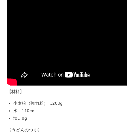
【材料】
小麦粉（強力粉）…200g
水…110cc
塩…8g
〈うどんのつゆ〉