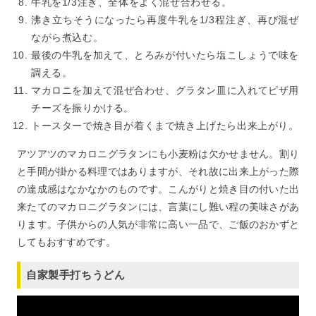
牛乳を1/3注ぎ、全体をよく混ぜ合わせる。
沸き立ちそうになったら再度牛乳を1/3程注ぎ、再び混ぜ
ながら煮込む。
最後の牛乳を加えて、とろみが付いたら塩こしょうで味を
調える。
マカロニを加えて混ぜ合わせ、グラタン皿に入れてピザ用
チーズを振りかける。
トースターで焼き目が着くまで焼き上げたら出来上がり。
アツアツのマカロニグラタンにも小麦粉は欠かせません。割り
と手間が掛かる料理ではありますが、それ故に出来上がった際
の達成感はなかなかのものです。こんがりと焼き目の付いた出
来たてのマカロニグラタンには、言葉にし難い程の美味さがあ
ります。子供からの人気が非常に高い一品で、ご飯のおかずと
してもおすすめです。
自家製手打ちうどん