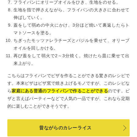
フライパンにオリーブオイルをひき、生地をのせる。
生地を指で押さえながら、フライパンの大きさに合わせて
伸ばしていく。
蓋をして弱めの中火にかけ、3分ほど焼いて裏返したらト
マトソースを塗る。
ちぎったモッツァレラチーズとバジルを乗せて、オリーブ
オイルを回しかける。
再び蓋をして弱火で2～3分焼く。焼けたら皿に乗せて出
来上がり。
こちらはフライパンでピザを作ることができる驚きのレシピで
す。本来ピザはピザ窯で焼き上げるモノですが、このレシピな
ら
家庭にある普通のフライパンで作ることができる
のです。ピ
ザと言えばパーティーなどで人気の一品ですが、これなら定期
的に楽しむことができそうです。
昔ながらのカレーライス