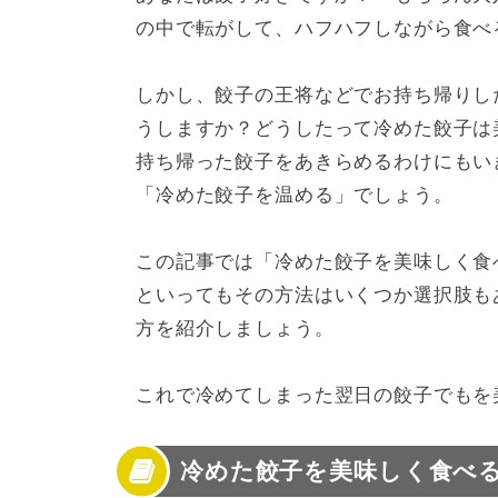
3
電子レンジを使った餃子の温め方
の中で転がして、ハフハフしながら食べ
4
フライパンを使った餃子の温め方
5
グリルを使った餃子の温め方
6
ホットプレートを使った餃子の温め方
しかし、餃子の王将などでお持ち帰りし
7
餃子の温め方を工夫して美味しく食べよう
うしますか？どうしたって冷めた餃子は
持ち帰った餃子をあきらめるわけにもい
「冷めた餃子を温める」でしょう。
この記事では「冷めた餃子を美味しく食
といってもその方法はいくつか選択肢も
方を紹介しましょう。
これで冷めてしまった翌日の餃子でもを
冷めた餃子を美味しく食べ