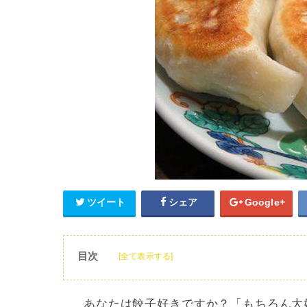
ツイート
シェア
Google+
目次
[全て表示する]
1
冷めた餃子を美味しく食べる温め方は？
2
オーブントースターを使った餃子の温め方
あなたは餃子好きですか？「もちろん大