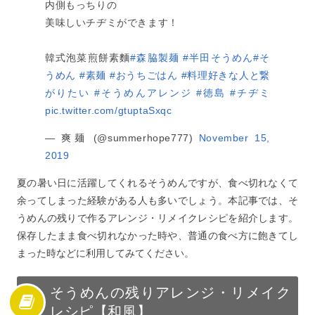
内側もっちりの
美味しいチヂミができます！
韓式泡菜煎餅素麵
#森脇製麺
#半田そうめん
#そ
うめん
#素麺
#おうちごはん
#料理好きな人と繋
がりたい
#そうめんアレンジ
#徳島
#チヂミ
pic.twitter.com/gtuptaSxqc
— 爽麺 (@summerhope777)
November 15,
2019
夏の暑い日に活躍してくれるそうめんですが、食べ切れなくて
余ってしまった経験がある人も多いでしょう。本記事では、そ
うめんの残りで作るアレンジ・リメイクレシピを紹介します。
保存したまま食べ切れなかった時や、普通の食べ方に飽きてし
まった時などに利用してみてください。
そうめんの残りアレンジ・リメイク
レシピ【和風】