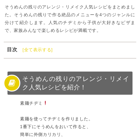
そうめんの残りのアレンジ・リメイク人気レシピをまとめまし
た。そうめんの残りで作る絶品のメニューを4つのジャンルに
分けて紹介します。人気のチヂミから子供が大好きなピザま
で、家族みんなで楽しめるレシピが満載です。
目次
[全て表示する]
1
そうめんの残りのアレンジ・リメイク人気レシピを紹
介！
2
そうめんの残りアレンジ・リメイクレシピ【和風】
そうめんの残りのアレンジ・リメイ
3
そうめんの残りアレンジ・リメイクレシピ【洋風】
ク人気レシピを紹介！
4
そうめんの残りのアレンジ・リメイクレシピ【おやつ】
素麺チヂミ
5
そうめんの残りのアレンジ・リメイクレシピ【その他】
6
そうめんの残りのアレンジ・リメイク人気レシピまとめ
素麺を使ってチヂミを作りました。
1番下にそうめんをおいて作ると、
簡単に外側カリカリ、