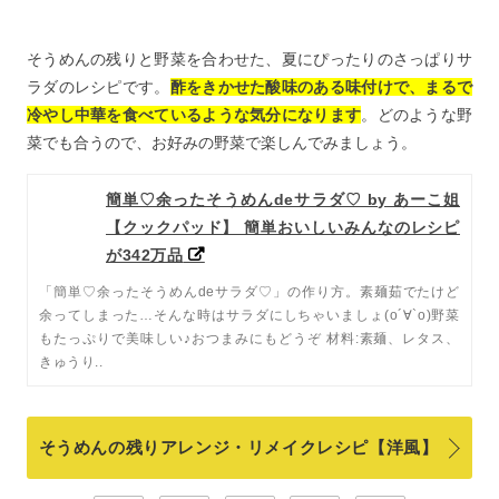
そうめんの残りと野菜を合わせた、夏にぴったりのさっぱりサ
ラダのレシピです。
酢をきかせた酸味のある味付けで、まるで
冷やし中華を食べているような気分になります
。どのような野
菜でも合うので、お好みの野菜で楽しんでみましょう。
簡単♡余ったそうめんdeサラダ♡ by あーこ姐
【クックパッド】 簡単おいしいみんなのレシピ
が342万品
「簡単♡余ったそうめんdeサラダ♡」の作り方。素麺茹でたけど
余ってしまった…そんな時はサラダにしちゃいましょ(о´∀`о)野菜
もたっぷりで美味しい♪おつまみにもどうぞ 材料:素麺、レタス、
きゅうり..
そうめんの残りアレンジ・リメイクレシピ【洋風】