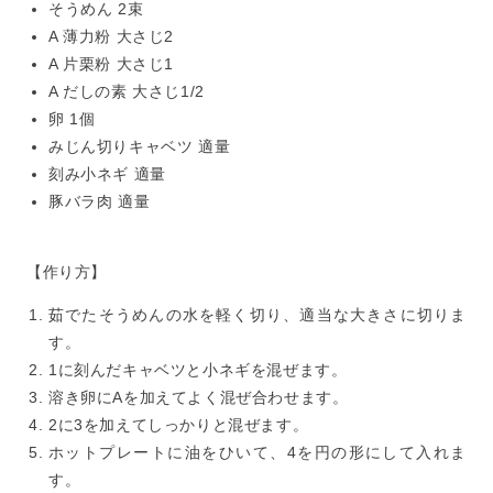
そうめん 2束
A 薄力粉 大さじ2
A 片栗粉 大さじ1
A だしの素 大さじ1/2
卵 1個
みじん切りキャベツ 適量
刻み小ネギ 適量
豚バラ肉 適量
【作り方】
茹でたそうめんの水を軽く切り、適当な大きさに切りま
す。
1に刻んだキャベツと小ネギを混ぜます。
溶き卵にAを加えてよく混ぜ合わせます。
2に3を加えてしっかりと混ぜます。
ホットプレートに油をひいて、4を円の形にして入れま
す。