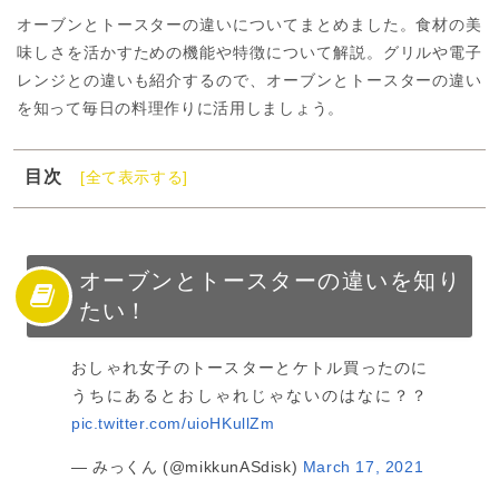
オーブンとトースターの違いについてまとめました。食材の美
味しさを活かすための機能や特徴について解説。グリルや電子
レンジとの違いも紹介するので、オーブンとトースターの違い
を知って毎日の料理作りに活用しましょう。
目次
[全て表示する]
1
オーブンとトースターの違いを知りたい！
2
オーブンやトースターの特徴と違い
3
オーブンとトースターの違いを活かした使い分け
オーブンとトースターの違いを知り
たい！
4
オーブンを使った人気料理レシピ
5
トースターを使った人気料理レシピ
おしゃれ女子のトースターとケトル買ったのに
6
オーブンとトースターの機能の違いを料理に活かそう！
うちにあるとおしゃれじゃないのはなに？？
pic.twitter.com/uioHKullZm
— みっくん (@mikkunASdisk)
March 17, 2021