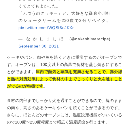
くてとてもよかった。
「ふつうのクッキー」と、大好きな鎌倉小川軒
のシュークリームを230度で2分リベイク。
pic.twitter.com/WQSf6oJKXr
— なかしましほ (@nakashimarecipe)
September 30, 2021
ケーキやパン、肉や魚を焼くときに重宝するのがオーブンで
す。オーブンは、100度以上の高温で食材を蒸し焼きにするこ
とができます。
庫内で熱気と蒸気を充満させることで、赤外線
と熱の対流効果によって食材の中までじっくりと火を通すこと
がでるのが特徴です
。
食材の内部までしっかり火を通すことができるので、塊のまま
の肉や、高さのあるケーキやパンを焼くことができるのです。
さらに、ほとんどのオーブンには、温度設定機能がついている
ので100度〜250度程度まで幅広く温度調節を行えます。