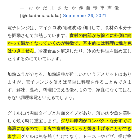
— おかだまさたか@自転車声優
(@okadamasataka)
September 26, 2021
電子レンジは、マイクロ波(電磁波)を利用して、食材の水分子
を振動させて加熱しています。
食材の内部から徐々に外側に向
かって温かくなっていくのが特徴で、基本的には料理に焼き色
はつきません
。冷凍食品を解凍したり、冷めた料理を温め直し
たりするのに向いています。
加熱ムラができる、加熱調整が難しいというデメリットはあり
ますが、電子レンジを使えば簡単に料理を作ることもできま
す。解凍、温め、料理に使える優れもので、家庭になくてはな
らない調理家電といえるでしょう。
グリルには両面タイプと片面タイプがあり、薄い肉や魚を美味
しく焼く時に重宝します。
グリル
庫
内がコンパクトな分すぐに
高温になるので、直火で食材をパリッと焼き上げることができ
ます。
グリルは魚を焼くだけでなく、トーストやピザ、揚げ物