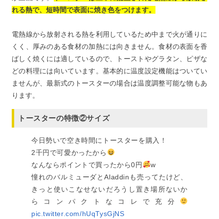
れる熱で、短時間で表面に焼き色をつけます。
電熱線から放射される熱を利用しているため中まで火が通りに
くく、厚みのある食材の加熱には向きません。食材の表面を香
ばしく焼くには適しているので、トーストやグラタン、ピザな
どの料理には向いています。基本的に温度設定機能はついてい
ませんが、最新式のトースターの場合は温度調整可能な物もあ
ります。
トースターの特徴②サイズ
今日勢いで空き時間にトースターを購入！
2千円で可愛かったから
なんならポイントで買ったから0円
w
憧れのバルミューダとAladdinも売ってたけど、
きっと使いこなせないだろうし置き場所ないか
らコンパクトなコレで充分
pic.twitter.com/hUqTysGjNS