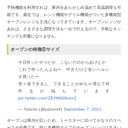
予熱機能を利用すれば、庫内をあらかじめ温めて高温調理も可
能です。最近では、レンジ機能やグリル機能がついた多機能型
オーブンレンジも主流になってきています。オーブンレンジが
あれば、さまざまな調理方法を一台で行えるので、手狭なキッ
チンでも邪魔になりません。
オーブンの特徴②サイズ
今日作ったやつとか、こないだのからあげとか
これで作ったんよね〜、中古だけど良いヘルシ
オ買った〜
色々楽できるし、できることがめちゃ増えて何
作るか悩んでいます
pic.twitter.com/ZEYWADbumZ
— Yutorin (@yutorinX)
September 7, 2021
オーブンは庫内が広いため、トースターに比べてかなりのスペ
ースが必要です。特に多機能タイプのオーブンレンジは大きい