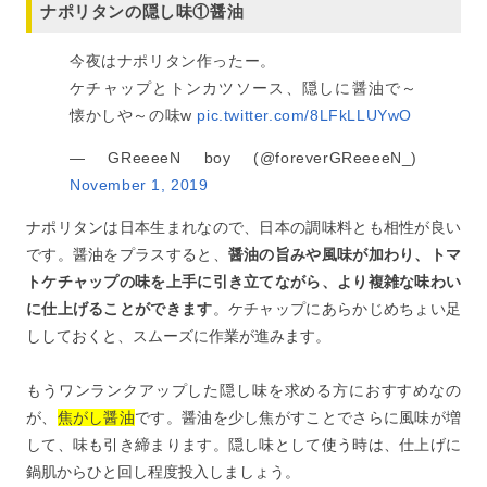
ナポリタンの隠し味①醤油
今夜はナポリタン作ったー。
ケチャップとトンカツソース、隠しに醤油で～
懐かしや～の味w
pic.twitter.com/8LFkLLUYwO
— GReeeeN boy (@foreverGReeeeN_)
November 1, 2019
ナポリタンは日本生まれなので、日本の調味料とも相性が良い
です。醤油をプラスすると、
醤油の旨みや風味が加わり、トマ
トケチャップの味を上手に引き立てながら、より複雑な味わい
に仕上げることができます
。ケチャップにあらかじめちょい足
ししておくと、スムーズに作業が進みます。
もうワンランクアップした隠し味を求める方におすすめなの
が、
焦がし醤油
です。醤油を少し焦がすことでさらに風味が増
して、味も引き締まります。隠し味として使う時は、仕上げに
鍋肌からひと回し程度投入しましょう。