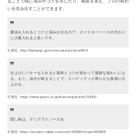
ることで味に深みやコクを出したり、風味を加え、プロの味わ
いを生み出すことができます。
醤油を入れるとコクと深みが出るので、オイスターソースの代わり
に少量入れると良いです。
引用元:
http://fanblogs.jp/sironosuke/archive/86/0
仕上げにバターを入れると風味とコクが加わって複雑な味わいにな
る。また、油分が絡まることで、スパゲッティが滑らかな食感に仕
上がる。
引用元:
https://www.gnavi.co.jp/dressing/article/21698/
隠し味は、デミグラスソース缶
引用元:
https://oceans-nadia.com/user/33088/recipe/369858