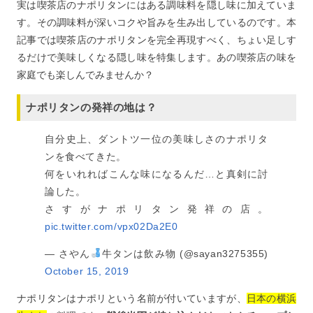
実は喫茶店のナポリタンにはある調味料を隠し味に加えていま
す。その調味料が深いコクや旨みを生み出しているのです。本
記事では喫茶店のナポリタンを完全再現すべく、ちょい足しす
るだけで美味しくなる隠し味を特集します。あの喫茶店の味を
家庭でも楽しんでみませんか？
ナポリタンの発祥の地は？
自分史上、ダントツ一位の美味しさのナポリタ
ンを食べてきた。
何をいれればこんな味になるんだ…と真剣に討
論した。
さすがナポリタン発祥の店。
pic.twitter.com/vpx02Da2E0
— さやん
牛タンは飲み物 (@sayan3275355)
October 15, 2019
ナポリタンはナポリという名前が付いていますが、
日本の横浜