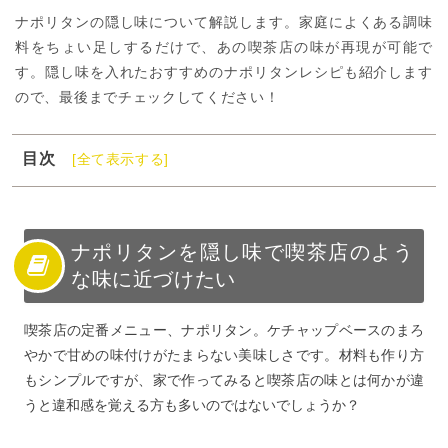
ナポリタンの隠し味について解説します。家庭によくある調味
料をちょい足しするだけで、あの喫茶店の味が再現が可能で
す。隠し味を入れたおすすめのナポリタンレシピも紹介します
ので、最後までチェックしてください！
目次
[全て表示する]
1
ナポリタンを隠し味で喫茶店のような味に近づけたい
2
ナポリタンの隠し味一覧
3
ナポリタンの隠し味活用レシピ
ナポリタンを隠し味で喫茶店のよう
な味に近づけたい
4
プロの味のナポリタン
喫茶店の定番メニュー、ナポリタン。ケチャップベースのまろ
やかで甘めの味付けがたまらない美味しさです。材料も作り方
もシンプルですが、家で作ってみると喫茶店の味とは何かが違
うと違和感を覚える方も多いのではないでしょうか？