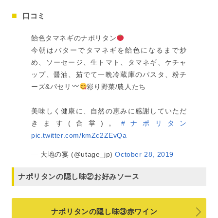
口コミ
飴色タマネギのナポリタン
今朝はバターでタマネギを飴色になるまで炒
め、ソーセージ、生トマト、タマネギ、ケチャ
ップ、醤油、茹でて一晩冷蔵庫のパスタ、粉チ
ーズ&パセリ
彩り野菜/農人たち
美味しく健康に、自然の恵みに感謝していただ
きます(合掌)。
#ナポリタン
pic.twitter.com/kmZc2ZEvQa
— 大地の宴 (@utage_jp)
October 28, 2019
ナポリタンの隠し味②お好みソース
ナポリタンの隠し味③赤ワイン