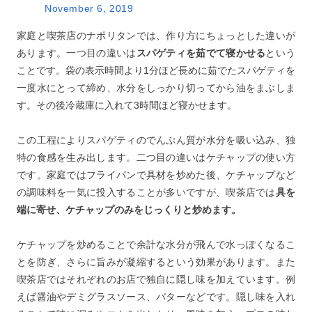
November 6, 2019
家庭と喫茶店のナポリタンでは、作り方にちょっとした違いが
あります。一つ目の違いは
スパゲティを茹でて寝かせる
という
ことです。袋の表示時間より1分ほど長めに茹でたスパゲティを
一度水にとって締め、水分をしっかり切ってから油をまぶしま
す。その後冷蔵庫に入れて3時間ほど寝かせます。
この工程によりスパゲティのでんぷん質が水分を吸い込み、独
特の食感を生み出します。二つ目の違いはケチャップの使い方
です。家庭ではフライパンで具材を炒めた後、ケチャップなど
の調味料を一気に投入することが多いですが、喫茶店では
具を
端に寄せ、ケチャップのみをじっくりと炒めます。
ケチャップを炒めることで余計な水分が飛んで水っぽくなるこ
とを防ぎ、さらに旨みが凝縮するという効果があります。また
喫茶店ではそれぞれのお店で独自に隠し味を加えています。例
えば醤油やデミグラスソース、バターなどです。隠し味を入れ