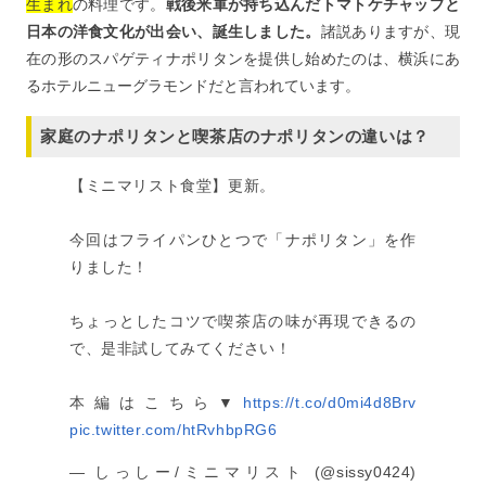
生まれ
の料理です。
戦後米軍が持ち込んだトマトケチャップと
日本の洋食文化が出会い、誕生しました。
諸説ありますが、現
在の形のスパゲティナポリタンを提供し始めたのは、横浜にあ
るホテルニューグラモンドだと言われています。
家庭のナポリタンと喫茶店のナポリタンの違いは？
【ミニマリスト食堂】更新。
今回はフライパンひとつで「ナポリタン」を作
りました！
ちょっとしたコツで喫茶店の味が再現できるの
で、是非試してみてください！
本編はこちら▼
https://t.co/d0mi4d8Brv
pic.twitter.com/htRvhbpRG6
— しっしー/ミニマリスト (@sissy0424)