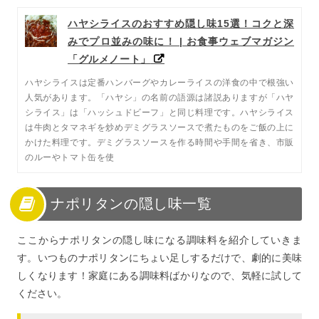
ハヤシライスのおすすめ隠し味15選！コクと深
みでプロ並みの味に！ | お食事ウェブマガジン
「グルメノート」
ハヤシライスは定番ハンバーグやカレーライスの洋食の中で根強い
人気があります。「ハヤシ」の名前の語源は諸説ありますが「ハヤ
シライス」は「ハッシュドビーフ」と同じ料理です。ハヤシライス
は牛肉とタマネギを炒めデミグラスソースで煮たものをご飯の上に
かけた料理です。デミグラスソースを作る時間や手間を省き、市販
のルーやトマト缶を使
ナポリタンの隠し味一覧
ここからナポリタンの隠し味になる調味料を紹介していきま
す。いつものナポリタンにちょい足しするだけで、劇的に美味
しくなります！家庭にある調味料ばかりなので、気軽に試して
ください。