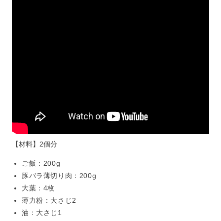
【材料】2個分
ご飯：200g
豚バラ薄切り肉：200g
大葉：4枚
薄力粉：大さじ2
油：大さじ1