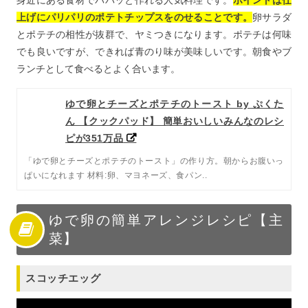
身近にある食材でパパッと作れる人気料理です。
ポイントは仕
上げにパリパリのポテトチップスをのせることです。
卵サラダ
とポテチの相性が抜群で、ヤミつきになります。ポテチは何味
でも良いですが、できれば青のり味が美味しいです。朝食やブ
ランチとして食べるとよく合います。
ゆで卵とチーズとポテチのトースト by ぷくた
ん 【クックパッド】 簡単おいしいみんなのレシ
ピが351万品
「ゆで卵とチーズとポテチのトースト」の作り方。朝からお腹いっ
ぱいになれます 材料:卵、マヨネーズ、食パン..
ゆで卵の簡単アレンジレシピ【主
菜】
スコッチエッグ