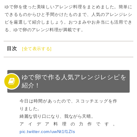
ゆで卵を使った美味しいアレンジ料理をまとめました。簡単に
できるものからひと手間かけたものまで、人気のアレンジレシ
ピを厳選して紹介しましょう。おつまみやお弁当にも活用でき
る、ゆで卵のアレンジ料理が満載です。
目次
[全て表示する]
1
ゆで卵で作る人気アレンジレシピを紹介！
2
ゆで卵の簡単アレンジレシピ【主食】
3
ゆで卵の簡単アレンジレシピ【主菜】
ゆで卵で作る人気アレンジレシピを
紹介！
4
ゆで卵の簡単アレンジレシピ【副菜】
5
ゆで卵の簡単アレンジレシピ【汁物】
今日は時間があったので、スコッチエッグを作
6
ゆで卵のアレンジ料理を覚えてレパートリーを増やそ
りました。
う！
綺麗な切り口になり、我ながら天晴。
アイデア料理の力作です。
pic.twitter.com/uwNt1f1ZIs