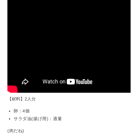
【材料】2人分
卵：4個
サラダ油(揚げ用)：適量
(肉だね)