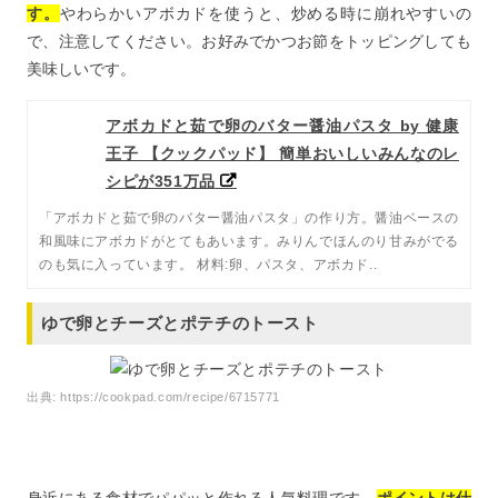
す。
やわらかいアボカドを使うと、炒める時に崩れやすいの
で、注意してください。お好みでかつお節をトッピングしても
美味しいです。
アボカドと茹で卵のバター醤油パスタ by 健康
王子 【クックパッド】 簡単おいしいみんなのレ
シピが351万品
「アボカドと茹で卵のバター醤油パスタ」の作り方。醤油ベースの
和風味にアボカドがとてもあいます。みりんでほんのり甘みがでる
のも気に入っています。 材料:卵、パスタ、アボカド..
ゆで卵とチーズとポテチのトースト
出典:
https://cookpad.com/recipe/6715771