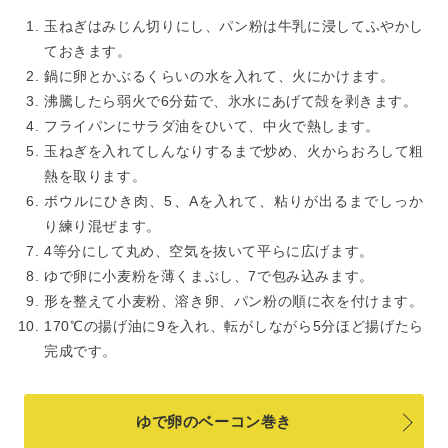
玉ねぎはみじん切りにし、パン粉は牛乳に浸してふやかし
ておきます。
鍋に卵とかぶるくらいの水を入れて、火にかけます。
沸騰したら弱火で6分茹で、氷水にあげて殻を剥きます。
フライパンにサラダ油をひいて、中火で熱します。
玉ねぎを入れてしんなりするまで炒め、火からおろして粗
熱を取ります。
ボウルにひき肉、5、Aを入れて、粘りが出るまでしっか
り練り混ぜます。
4等分にして丸め、空気を抜いて平らに広げます。
ゆで卵に小麦粉を薄くまぶし、7で包み込みます。
形を整えて小麦粉、溶き卵、パン粉の順に衣を付けます。
170℃の揚げ油に9を入れ、転がしながら5分ほど揚げたら
完成です。
ゆで卵のベーコン巻き