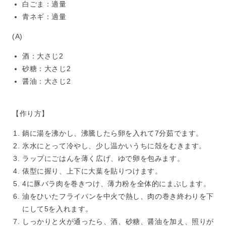
白ごま：適量
青ネギ：適量
(A)
酒：大さじ2
砂糖：大さじ2
醤油：大さじ2
【作り方】
鍋に湯を沸かし、沸騰したら卵を入れて7分茹でます。
氷水にとって冷やし、少し温かいうちに殻をむきます。
ラップにごはんを薄く広げ、ゆで卵を包みます。
俵型に握り、上下に大葉を貼りつけます。
4に豚バラ肉を巻きつけ、薄力粉を全体的にまぶします。
油をひいたフライパンを中火で熱し、肉の巻き終わりを下
にして5を入れます。
しっかりと火が通ったら、酒、砂糖、醤油を加え、照りが