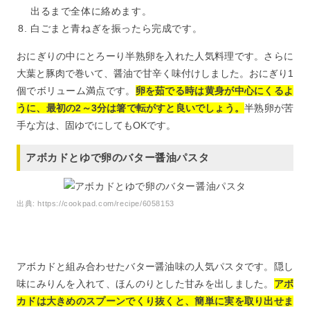
出るまで全体に絡めます。
白ごまと青ねぎを振ったら完成です。
おにぎりの中にとろーり半熟卵を入れた人気料理です。さらに
大葉と豚肉で巻いて、醤油で甘辛く味付けしました。おにぎり1
個でボリューム満点です。
卵を茹でる時は黄身が中心にくるよ
うに、最初の2～3分は箸で転がすと良いでしょう。
半熟卵が苦
手な方は、固ゆでにしてもOKです。
アボカドとゆで卵のバター醤油パスタ
出典:
https://cookpad.com/recipe/6058153
アボカドと組み合わせたバター醤油味の人気パスタです。隠し
味にみりんを入れて、ほんのりとした甘みを出しました。
アボ
カドは大きめのスプーンでくり抜くと、簡単に実を取り出せま