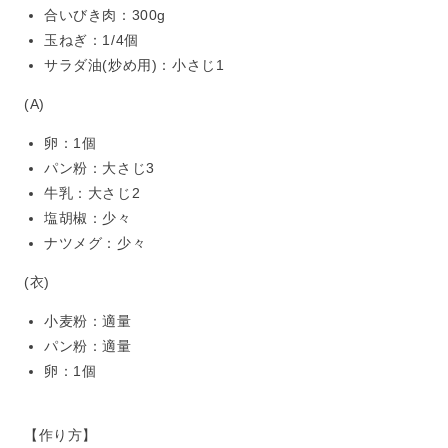
合いびき肉：300g
玉ねぎ：1/4個
サラダ油(炒め用)：小さじ1
(A)
卵：1個
パン粉：大さじ3
牛乳：大さじ2
塩胡椒：少々
ナツメグ：少々
(衣)
小麦粉：適量
パン粉：適量
卵：1個
【作り方】