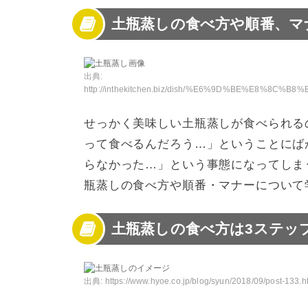
土瓶蒸しの食べ方や順番、マ
出典:
http://inthekitchen.biz/dish/%E6%9D%BE%E8%8C%B8%E3%81%AE%E5%9C%9F%E7%93%B6%E8%92%B8%E
せっかく美味しい土瓶蒸しが食べられる
って食べるんだろう…」ということにば
らなかった…」という事態になってしま
瓶蒸しの食べ方や順番・マナーについて
土瓶蒸しの食べ方は3ステッ
出典:
https://www.hyoe.co.jp/blog/syun/2018/09/post-133.h