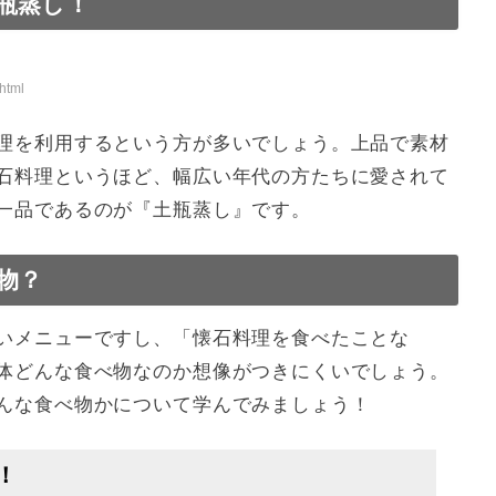
瓶蒸し！
方が意外と多い！
んでみよう！
html
理を利用するという方が多いでしょう。上品で素材
石料理というほど、幅広い年代の方たちに愛されて
調査
一品であるのが『土瓶蒸し』です。
物？
いメニューですし、「懐石料理を食べたことな
体どんな食べ物なのか想像がつきにくいでしょう。
んな食べ物かについて学んでみましょう！
！