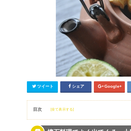
ツイート
シェア
Google+
目次
[全て表示する]
1
懐石料理でよく出てくる、土瓶蒸し！
2
土瓶蒸しって一体どんな食べ物？