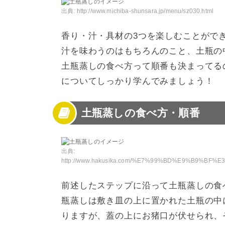
出典:
http://www.michiba-shunsara.jp/menu/sz030.html
香り・汁・具材の3つを楽しむことがで
汁を味わうのはもちろんのこと、土瓶の
土瓶蒸しの食べ方って順番も決まってる
についてしっかり学んでみましょう！
土瓶蒸しの食べ方・順番
出典:
http://www.hakusika.com/%E7%99%BD%E9%B9%BF%E3%81%8B%E3%82%89%E3%81%AE%E3%81%8A%E7%9F%A5%E3%82%89%E3%81%9B
前述したステップに沿って土瓶蒸しの食
瓶蒸しは敷き皿の上に置かれた土瓶の中
りますが、蓋の上にお猪口が伏せられ、