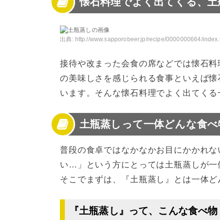
懐石料理でよく出てくる、土
3
「土瓶蒸しの食べ方がわからない…」という
4
土瓶蒸しの食べ方や順番、マナーについて学
5
土瓶蒸しの食べ方は3ステップ。
6
土瓶蒸しの食べ方って順番も決まってるの？
出典:
http://www.sapporobeer.jp/recipe/0000000664/index.
7
土瓶蒸しの食べ方・順番
接待や改まった会食の席などでは懐石料
8
土瓶蒸しの食べ方マナーとは？
9
土瓶蒸しの食べ方マナーは…
の美味しさを感じられる食事といえば懐
10
《まとめ》土瓶蒸しの食べ方・順番・マナー
います。そんな懐石料理でよく出てくる
土瓶蒸しって一体どんな食べ
普段の食卓ではなかなかお目にかかれな
い…」という方にとっては土瓶蒸しが一
そこでまずは、『土瓶蒸し』とは一体ど
『土瓶蒸し』って、こんな食べ物