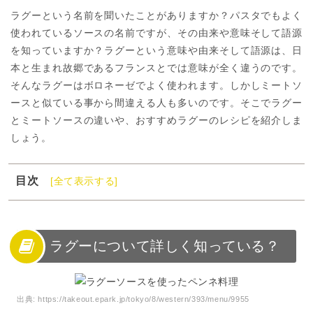
ラグーという名前を聞いたことがありますか？パスタでもよく
使われているソースの名前ですが、その由来や意味そして語源
を知っていますか？ラグーという意味や由来そして語源は、日
本と生まれ故郷であるフランスとでは意味が全く違うのです。
そんなラグーはボロネーゼでよく使われます。しかしミートソ
ースと似ている事から間違える人も多いのです。そこでラグー
とミートソースの違いや、おすすめラグーのレシピを紹介しま
しょう。
目次
[全て表示する]
1
ラグーについて詳しく知っている？
2
ラグーとは？
3
ラグーソースとミートソースの違いとは？
ラグーについて詳しく知っている？
4
ラグーソースのレシピ【パスタ】
5
ラグーソースのレシピ【その他】
出典:
https://takeout.epark.jp/tokyo/8/western/393/menu/9955
6
ラグーソースは家でも作れる万能料理！