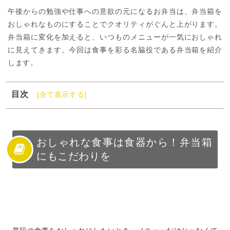
午後からの勉強や仕事への意欲の元になるお弁当は、弁当箱を
おしゃれなものにすることでクオリティがぐんと上がります。
弁当箱に変化を加えると、いつものメニューが一気におしゃれ
に見えてきます。今回は食事を彩る名脇役である弁当箱を紹介
します。
目次
[全て表示する]
1
おしゃれな食事は食器から！弁当箱にもこだわりを
2
女性や子供におすすめ！人気の可愛い系弁当箱
3
働く女性や男性には大人おしゃれな和風弁当箱がおすす
おしゃれな食事は食器から！弁当箱
め
にもこだわりを
4
機能性とおしゃれさを融合させた弁当箱
5
パン派必見！おしゃれなサンドウィッチ用弁当箱
6
弁当箱とのチームワークを楽しみたいランチタイムアイ
テム
7
弁当箱はランチタイムの名脇役！おしゃれ度アップを狙