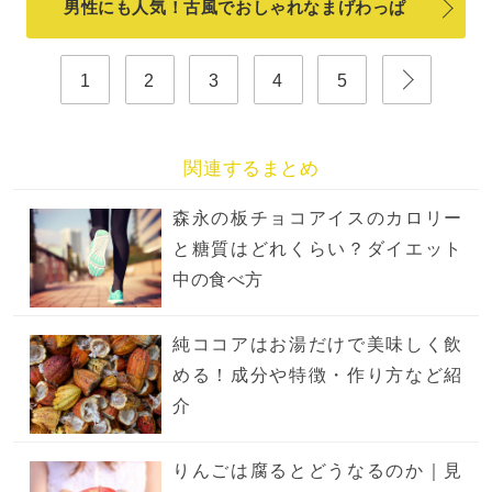
男性にも人気！古風でおしゃれなまげわっぱ
1
2
3
4
5
関連するまとめ
森永の板チョコアイスのカロリー
と糖質はどれくらい？ダイエット
中の食べ方
純ココアはお湯だけで美味しく飲
める！成分や特徴・作り方など紹
介
りんごは腐るとどうなるのか｜見