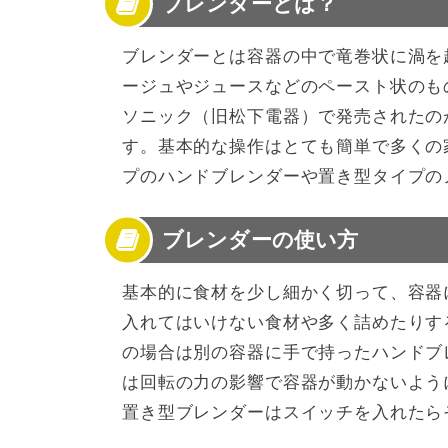
ブレンダーとは？
3
ブレンダーに適した食材
4
アタッチメントの違い
5
代表的メーカー別！おすすめブレンダー
ブレンダーとは容器の中で竜巻状に渦を
6
一番売れているブレンダーは？
ージュやジュースなどのペースト状のもの
7
ワット数によって使い方が変わってくる
ソニック（旧松下電器）で発売されたの
8
アタッチメントの使い方
す。基本的な操作はとても簡単で多くの
9
自分に合ったブレンダーの選び方は？
プのハンドブレンダーや置き型タイプの
10
ブレンダーの使い方を紹介！【離乳食編】
11
ブレンダーの使い方を紹介！【おかず編】
12
ブレンダーの使い方を紹介！【ソース編】
ブレンダーの使い方
13
ブレンダーの使い方を紹介！【スイーツ編】
14
ブレンダーの使い方についてのまとめ
基本的に食材を少し細かく切って、容器
入れてはいけない食材や多く詰めたりす
の場合は別の容器に手で持ったハンドブ
は回転の力の影響で容器が動かないよう
置き型ブレンダーはスイッチを入れたら