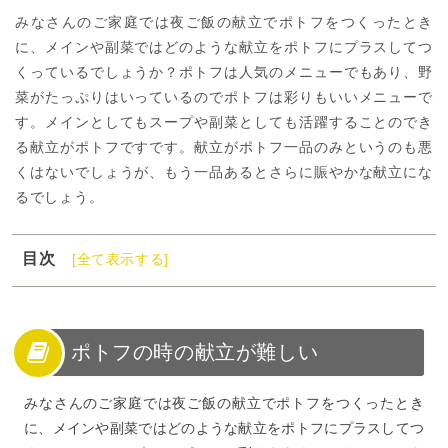
みなさんのご家庭では夜ご飯の献立でポトフをつくったとき
に、メインや副菜ではどのような献立をポトフにプラスしてつ
くっているでしょうか？ポトフは人気のメニューでもあり、野
菜がたっぷりはいっているのでポトフは彩りもいいメニューで
す。メインとしてもスープや副菜としても活躍することのでき
る献立がポトフですです。献立がポトフ一品のみというのも悪
くはないでしょうが、もう一品あるとさらに賑やかな献立にな
るでしょう。
目次
[全て表示する]
1
ポトフの時の献立が難しい
2
ポトフに合わせるおすすめの組み合わせ例を紹介
3
ポトフがメイン時に合うおすすめのサラダ献立レシピ
ポトフの時の献立が難しい
4
ポトフが副菜の時におすすめの肉や魚を使ったレシピ
みなさんのご家庭では夜ご飯の献立でポトフをつくったとき
5
ポトフに合う簡単な一皿のレシピ
に、メインや副菜ではどのような献立をポトフにプラスしてつ
6
ポトフの献立例で美味しい夕食を楽しもう！