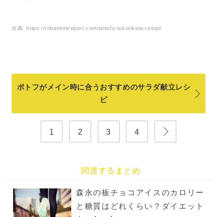
出典:
https://robamimireport.com/potofu-tukurikata-resipi/
ポトフがメイン時に合うおすすめのサラダ献立レシ
ピ
1
2
3
4
関連するまとめ
森永の板チョコアイスのカロリー
と糖質はどれくらい？ダイエット