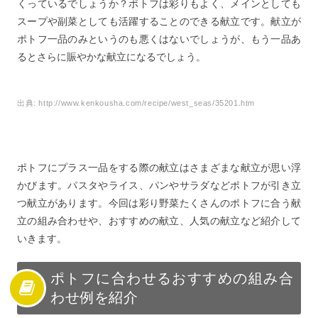
くっているでしょうか？ポトフは彩りもよく、メインとしても
スープや副菜としても活躍することのできる献立です。献立が
ポトフ一品のみというのも悪くはないでしょうが、もう一品あ
るとさらに賑やかな献立になるでしょう。
出典:
http://www.kenkousha.com/recipe/west_seas/35201.htm
ポトフにプラス一品をする際の献立はさまざまな献立が思い浮
かびます。パスタやライス、パンやサラダなどポトフが引き立
つ献立があります。今回は彩り野菜たくさんのポトフに合う献
立の組み合わせや、おすすめの献立、人気の献立など紹介して
いきます。
ポトフに合わせるおすすめの組み合
わせ例を紹介