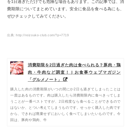
を1日過ぎただけでも危険な場合もあります。この記事では、消
費期限についてまとめています。安全に食品を食べる為にも、
ぜひチェックしてみてください。
出典:
http://reizouko-club.com/?p=7719
消費期限を2日過ぎた肉は食べられる？豚肉・鶏
肉・牛肉など調査！ | お食事ウェブマガジン
「グルメノート」
購入した肉の消費期限がいつの間にか2日も過ぎてしまったことは
一度はあるものです。肉は購入したら消費期限内に食べきってしま
うことが一番ベストですが、2日程度なら食べることができるので
はないか、とつい考えてしまうものです。せっかく購入した肉です
から、できれば廃棄せずにおいしく食べてしまいたいものです。今
回は、豚肉や鶏肉、牛