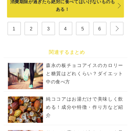
消費期限が過ぎたら絶対に食べてはいけないものも
ある！
1
2
3
4
5
6
関連するまとめ
森永の板チョコアイスのカロリー
と糖質はどれくらい？ダイエット
中の食べ方
純ココアはお湯だけで美味しく飲
める！成分や特徴・作り方など紹
介