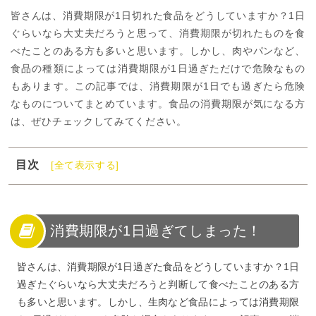
皆さんは、消費期限が1日切れた食品をどうしていますか？1日
ぐらいなら大丈夫だろうと思って、消費期限が切れたものを食
べたことのある方も多いと思います。しかし、肉やパンなど、
食品の種類によっては消費期限が1日過ぎただけで危険なもの
もあります。この記事では、消費期限が1日でも過ぎたら危険
なものについてまとめています。食品の消費期限が気になる方
は、ぜひチェックしてみてください。
目次
[全て表示する]
1
消費期限が1日過ぎてしまった！
2
消費期限が1日過ぎたら危険なのか？
3
消費期限が1日でも過ぎたら避けたい食べ物11選を紹介
消費期限が1日過ぎてしまった！
4
消費期限は1日でも過ぎると危険！早めに食べきるように
しよう
皆さんは、消費期限が1日過ぎた食品をどうしていますか？1日
過ぎたぐらいなら大丈夫だろうと判断して食べたことのある方
も多いと思います。しかし、生肉など食品によっては消費期限