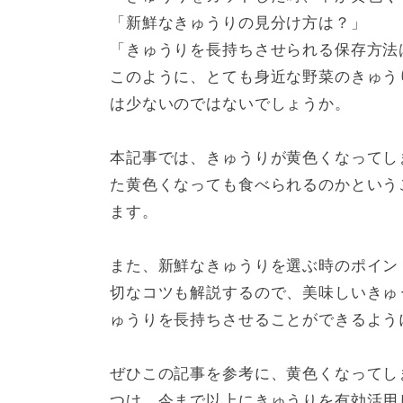
3
新鮮なきゅうりを選ぶポイントは？
「新鮮なきゅうりの見分け方は？」
4
腐ったきゅうりの見分け方
5
きゅうりの保存方法
「きゅうりを長持ちさせられる保存方法
6
きゅうりを美味しく保存するポイント
このように、とても身近な野菜のきゅう
7
黄色いきゅうりは腐っていないかチェック
は少ないのではないでしょうか。
本記事では、きゅうりが黄色くなってし
た黄色くなっても食べられるのかという
ます。
また、新鮮なきゅうりを選ぶ時のポイン
切なコツも解説するので、美味しいきゅ
ゅうりを長持ちさせることができるよう
ぜひこの記事を参考に、黄色くなってし
つけ、今まで以上にきゅうりを有効活用