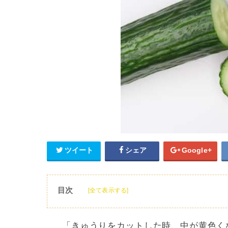
ツイート
シェア
Google+
目次
[全て表示する]
1
きゅうりの皮が黄色い原因
2
きゅうりの中や種が黄色い原因
「きゅうりをカットした時、中が黄色く