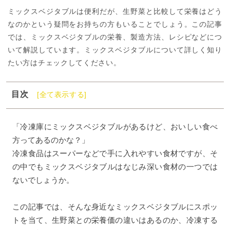
ミックスベジタブルは便利だが、生野菜と比較して栄養はどう
なのかという疑問をお持ちの方もいることでしょう。この記事
では、ミックスベジタブルの栄養、製造方法、レシピなどにつ
いて解説しています。ミックスベジタブルについて詳しく知り
たい方はチェックしてください。
目次
[全て表示する]
1
ミックスベジタブルとは
2
ミックスベジタブルと生野菜の栄養素の比較
「冷凍庫にミックスベジタブルがあるけど、おいしい食べ
方ってあるのかな？」
3
ミックスベジタブルの栄養価が損なわれない理由
冷凍食品はスーパーなどで手に入れやすい食材ですが、そ
4
ミックスベジタブルのデメリット
の中でもミックスベジタブルはなじみ深い食材の一つでは
5
ミックスベジタブルを使ったレシピ
ないでしょうか。
6
ミックスベジタブルの栄養素を理解して美味しく食べま
しょう
この記事では、そんな身近なミックスベジタブルにスポッ
トを当て、生野菜との栄養価の違いはあるのか、冷凍する