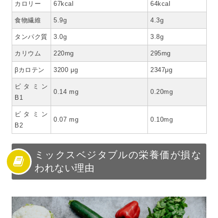
カロリー
67kcal
64kcal
食物繊維
5.9g
4.3g
タンパク質
3.0g
3.8g
カリウム
220mg
295mg
βカロテン
3200 μg
2347μg
ビタミン
0.14 mg
0.20mg
B1
ビタミン
0.07 mg
0.10mg
B2
ミックスベジタブルの栄養価が損な
われない理由