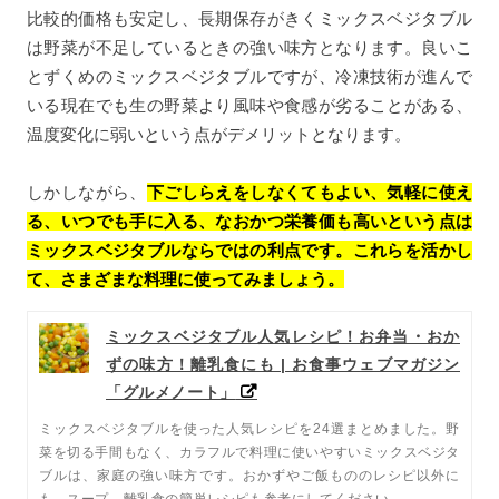
比較的価格も安定し、長期保存がきくミックスベジタブル
は野菜が不足しているときの強い味方となります。良いこ
とずくめのミックスベジタブルですが、冷凍技術が進んで
いる現在でも生の野菜より風味や食感が劣ることがある、
温度変化に弱いという点がデメリットとなります。
しかしながら、
下ごしらえをしなくてもよい、気軽に使え
る、いつでも手に入る、なおかつ栄養価も高いという点は
ミックスベジタブルならではの利点です。これらを活かし
て、さまざまな料理に使ってみましょう。
ミックスベジタブル人気レシピ！お弁当・おか
ずの味方！離乳食にも | お食事ウェブマガジン
「グルメノート」
ミックスベジタブルを使った人気レシピを24選まとめました。野
菜を切る手間もなく、カラフルで料理に使いやすいミックスベジタ
ブルは、家庭の強い味方です。おかずやご飯もののレシピ以外に
も、スープ、離乳食の簡単レシピも参考にしてください。