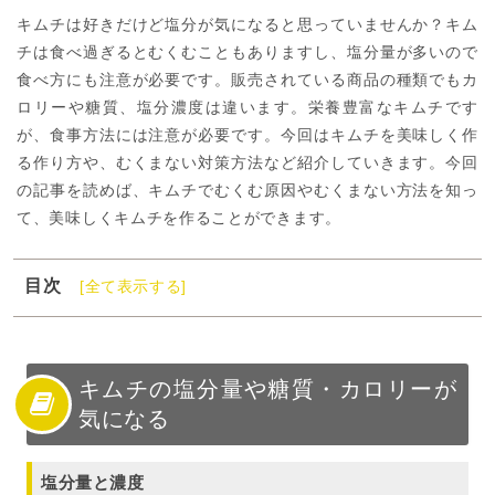
キムチは好きだけど塩分が気になると思っていませんか？キム
チは食べ過ぎるとむくむこともありますし、塩分量が多いので
食べ方にも注意が必要です。販売されている商品の種類でもカ
ロリーや糖質、塩分濃度は違います。栄養豊富なキムチです
が、食事方法には注意が必要です。今回はキムチを美味しく作
る作り方や、むくまない対策方法など紹介していきます。今回
の記事を読めば、キムチでむくむ原因やむくまない方法を知っ
て、美味しくキムチを作ることができます。
目次
[全て表示する]
1
キムチの塩分量や糖質・カロリーが気になる
2
キムチの塩分でむくむ？
3
キムチの塩分を減らしても美味しい作り方
キムチの塩分量や糖質・カロリーが
気になる
4
キムチの食べ過ぎで出る症状と対策
5
キムチの栄養
6
キムチの種類
塩分量と濃度