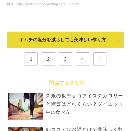
出典:
https://girlschannel.net/topics/1865322/
キムチの塩分を減らしても美味しい作り方
1
2
3
4
関連するまとめ
森永の板チョコアイスのカロリー
と糖質はどれくらい？ダイエット
中の食べ方
純ココアはお湯だけで美味しく飲