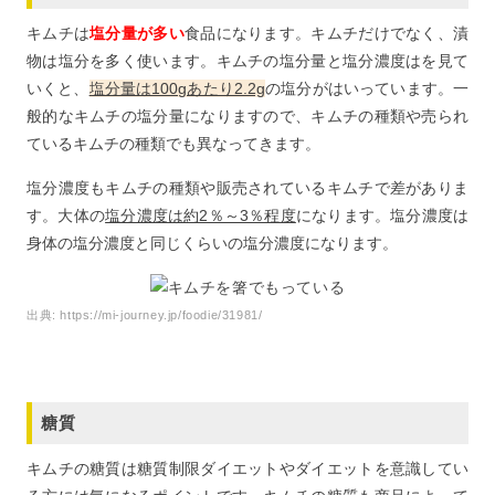
7
キムチの塩分を工夫して健康に食べよう！
キムチは
塩分量が多い
食品になります。キムチだけでなく、漬
物は塩分を多く使います。キムチの塩分量と塩分濃度はを見て
いくと、
塩分量は100gあたり2.2g
の塩分がはいっています。一
般的なキムチの塩分量になりますので、キムチの種類や売られ
ているキムチの種類でも異なってきます。
塩分濃度もキムチの種類や販売されているキムチで差がありま
す。大体の
塩分濃度は約2％～3％程度
になります。塩分濃度は
身体の塩分濃度と同じくらいの塩分濃度になります。
出典:
https://mi-journey.jp/foodie/31981/
糖質
キムチの糖質は糖質制限ダイエットやダイエットを意識してい