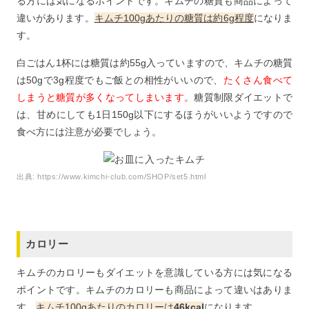
る方には気になるポイントです。キムチの糖質も商品によって
違いがあります。
キムチ100gあたりの糖質は約6g程度
になりま
す。
白ごはん1杯には糖質は約55g入っていますので、キムチの糖質
は50gで3g程度でもご飯との相性がいいので、
たくさん食べて
しまうと糖質が多くなってしまいます。
糖質制限ダイエットで
は、甘めにしても1日150g以下にするほうがいいようですので
食べ方には注意が必要でしょう。
出典:
https://www.kimchi-club.com/SHOP/set5.html
カロリー
キムチのカロリーもダイエットを意識している方には気になる
ポイントです。キムチのカロリーも商品によって違いはありま
す。
キムチ100gあたりのカロリーは
46kcal
になります。