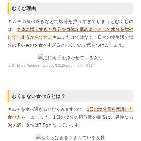
むくむ理由
キムチの食べ過ぎなどで塩分を摂りすぎてしまうとむくむの
は、
身体に増えすぎた塩分を身体が薄めようとして水分を増や
してしまうからです。
キムチだけではなく、日常の食生活で塩
分の多いものを食べすぎるとむくむので気をつけましょう。
出典:
https://googirl.jp/biyou/1212huyu_mukimi863/
むくまない食べ方とは？
キムチを食べ過ぎるとむくみますので、
1日の塩分量を意識した
食べ方
をしましょう。1日の塩分の摂取量の目安は、
男性なら
9g未満
、
女性は7.5g
となっています。