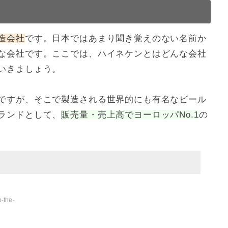
ル
造会社
です。日本ではあまり聞き覚えのない名前か
な会社です。ここでは、ハイネケンとはどんな会社
いきましょう。
ですが、そこで製造される世界的にも有名なビール
ランドとして、
販売量・売上高でヨーロッパNo.1
の
。
p-the-