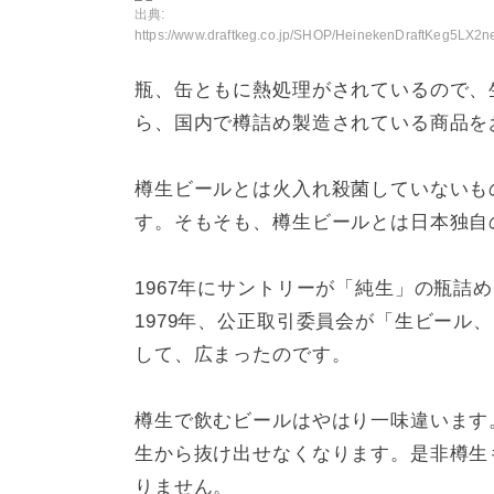
出典:
https://www.draftkeg.co.jp/SHOP/HeinekenDraftKeg5LX2n
瓶、缶ともに熱処理がされているので、
ら、国内で樽詰め製造されている商品を
樽生ビールとは火入れ殺菌していないも
す。そもそも、樽生ビールとは日本独自
1967年にサントリーが「純生」の瓶詰
1979年、公正取引委員会が「生ビール
して、広まったのです。
樽生で飲むビールはやはり一味違います
生から抜け出せなくなります。是非樽生
りません。