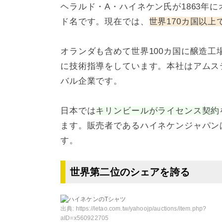
ヘラルド・A・ハイネケン氏が1863年
ド名です。現在では、
世界170カ国以上
オランダも含めて世界100カ国に醸造工
に技術指導をしています。本社はアムス
バル企業です。
日本では
キリンビールがライセンス契約
ます。販売者であるハイネケンジャパン
す。
世界第二位のシェアを誇る
出典:
https://letao.com.tw/yahoojp/auctions/item.php?
aID=x560922705