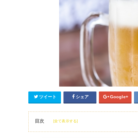
ツイート
シェア
Google+
目次
[全て表示する]
1
ハイネケンとは？
2
ハイネケンの種類や特徴