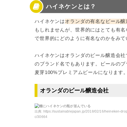
ハイネケンとは？
3
ハイネケンのこだわり
4
ハイネケンの評判
5
ハイネケンは世界中で愛されている人気ビー
ハイネケンは
オランダの有名なビール醸
もしれませんが、世界的にはとても有名
で世界的にどのように有名なのかをみて
ハイネケンはオランダのビール醸造会社
のブランド名でもあります。ビールのブ
麦芽100%プレミアムビールになります
オランダのビール醸造会社
出典:
https://sustainablejapan.jp/2018/02/16/heineken-dro
c/30664