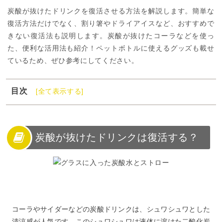
炭酸が抜けたドリンクを復活させる方法を解説します。簡単な
復活方法だけでなく、割り箸やドライアイスなど、おすすめで
きない復活法も説明します。炭酸が抜けたコーラなどを使っ
た、便利な活用法も紹介！ペットボトルに使えるグッズも載せ
ているため、ぜひ参考にしてください。
目次
[全て表示する]
1
炭酸が抜けたドリンクは復活する？
2
炭酸を復活させる方法
3
炭酸が抜けたドリンクの活用法
炭酸が抜けたドリンクは復活する？
4
炭酸が抜けにくくなる便利グッズ
5
炭酸が復活しないときは再利用してみよう
コーラやサイダーなどの炭酸ドリンクは、シュワシュワとした
清涼感が人気です。このシュワシュワは液体に溶けた二酸化炭