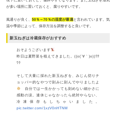
境下に置いておくと、傷みやすくなります。また玉ねぎを湿気
が多い場所に置いておくと、腐りやすいです。
風通りが良く、
50％～70％の湿度が最適
と言われています。気
温や季節によって、保存方法を調整すると良いです。
新玉ねぎは冷蔵保存がおすすめ
おそようございます
昨日は夏野菜を植えてきました。((o(´∀｀)o))ﾜｸ
ﾜｸ
そして大量に採れた新玉ねぎを、みじん切りチ
ョッパー的なやつで刻みに刻んでやりましたよ
自分では一生かかっても刻めない細かさに
感動の涙。連休じゃなかったら絶対やらない、
冷凍保存もしちゃいました。
pic.twitter.com/1xzV0nHTNM