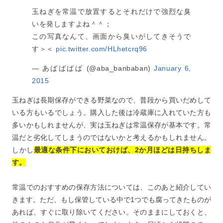
玉ねぎを常温で放置するとそれだけで強烈な臭
いを発しますよね＾＾；
この写真なんて、画面から臭いがしてきそうで
す＞＜
pic.twitter.com/HLhetcrq96
— あばばばば (@aba_banbaban)
January 6,
2015
玉ねぎは長期保存ができる野菜なので、普段から買いだめして
いる方もいるでしょう。購入した後は冷蔵庫に入れていた方も
多いかもしれませんが、実は玉ねぎは常温保存が基本です。常
温だと劣化してしまうのではないかと考えるかもしれません。
しかし
最適な条件下においておけば、2か月ほどは日持ちしま
す。
常温でのおすすめの保存方法については、このあと紹介してい
きます。ただ、もし保管している中で1つでも腐ってきたものが
あれば、すぐに取り除いてください。そのままにしておくと、