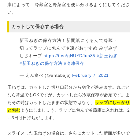
庫によって、冷蔵室と野菜室を使い分けるようにしてくださ
い。
カットして保存する場合
新玉ねぎの保存方法！新聞紙にくるんで冷蔵・
切ってラップに包んで冷凍がおすすめ みずみず
しさキープ
https://t.co/gNUYDJup85
#新玉ねぎ
#新玉ねぎの保存方法
#冷凍保存
— えん食べ (@entabejp)
February 7, 2021
玉ねぎは、カットした切り口部分から劣化が進みます。丸ごと
なら常温でもOKですが、カットしたら冷蔵保存が必須です。ま
たその時はカットしたままの状態ではなく、
ラップにしっかり
と包む
ようにしましょう。ラップに包んで冷蔵庫に入れれは、2
～3日は日持ちがします。
スライスした玉ねぎの場合は、さらにカットした断面が多いで