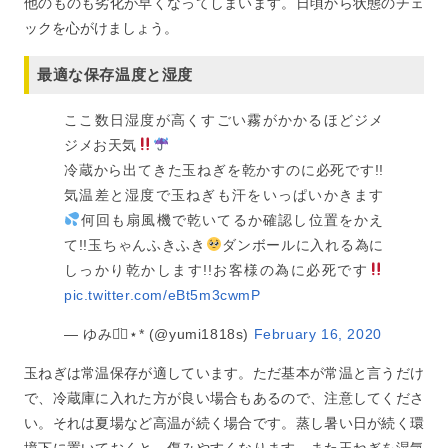
他のものも劣化が早くなってしまいます。日頃から状態のチェ
ックを心がけましょう。
最適な保存温度と湿度
ここ数日湿度が高くすごい霧がかかるほどジメ
ジメお天気
冷蔵から出てきた玉ねぎを乾かすのに必死です!!
気温差と湿度で玉ねぎも汗をいっぱいかきます
何回も扇風機で乾いてるか確認し位置をかえ
て!!玉ちゃんふきふき
ダンボールに入れる為に
しっかり乾かします!!お客様の為に必死です
pic.twitter.com/eBt5m3cwmP
— ゆみ◡̈⃝︎⋆︎* (@yumi1818s)
February 16, 2020
玉ねぎは常温保存が適しています。ただ基本が常温と言うだけ
で、冷蔵庫に入れた方が良い場合もあるので、注意してくださ
い。それは夏場など高温が続く場合です。蒸し暑い日が続く環