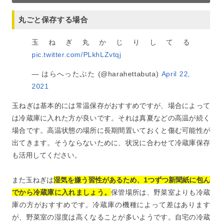
丸ごと保存する場合
玉ねぎ丸かじりしてる
pic.twitter.com/PLkhLZvtqj
— はらへったぶた (@harahettabuta)
April 22,
2021
玉ねぎは基本的には常温保存がおすすめですが、場合によって
は冷蔵庫に入れた方が良いです。それは真夏などの高温が続く
場合です。高温状態の場所に長期間置いておくと傷む可能性が
出てきます。そうならないために、状況に合わせて冷蔵庫保存
も活用してください。
また玉ねぎは
湿気を嫌う習性があるため、1つずつ新聞紙に包ん
でから冷蔵庫に入れましょう。
保管場所は、野菜室よりも冷蔵
庫の方がおすすめです。冷蔵庫の機種によって差はあります
が、野菜室の湿度は高くなることが多いようです。自宅の冷蔵