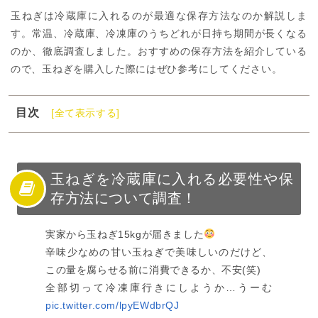
玉ねぎは冷蔵庫に入れるのが最適な保存方法なのか解説しま
す。常温、冷蔵庫、冷凍庫のうちどれが日持ち期間が長くなる
のか、徹底調査しました。おすすめの保存方法を紹介している
ので、玉ねぎを購入した際にはぜひ参考にしてください。
目次
[全て表示する]
1
玉ねぎを冷蔵庫に入れる必要性や保存方法について調
査！
2
玉ねぎは冷蔵庫で保存した方が良い？
玉ねぎを冷蔵庫に入れる必要性や保
3
玉ねぎの保存方法と日持ちの目安【冷蔵庫に入れる場
存方法について調査！
合】
4
玉ねぎの保存方法と日持ちの目安【冷蔵庫に入れない場
実家から玉ねぎ15kgが届きました
合】
辛味少なめの甘い玉ねぎで美味しいのだけど、
この量を腐らせる前に消費できるか、不安(笑)
5
新鮮な玉ねぎの選び方
全部切って冷凍庫行きにしようか…うーむ
6
冷蔵庫に入れた玉ねぎは早めに食べよう！
pic.twitter.com/lpyEWdbrQJ