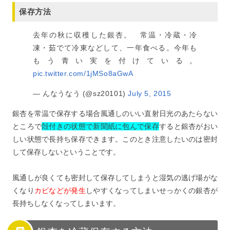
保存方法
去年の秋に収穫した銀杏。 常温・冷蔵・冷
凍・茹でて冷東などして、一年食べる。今年も
もう青い実を付けている。
pic.twitter.com/1jMSo8aGwA
— んなうなう (@sz20101)
July 5, 2015
銀杏を常温で保存する場合風通しのいい直射日光のあたらない
ところで
殻付きの状態で新聞紙に包んで保存
すると銀杏がおい
しい状態で長持ち保存できます。このとき注意したいのは密封
して保存しないということです。
風通しが良くても密封して保存してしまうと湿気の逃げ場がな
くなり
カビなどが発生
しやすくなってしまいせっかくの銀杏が
長持ちしなくなってしまいます。