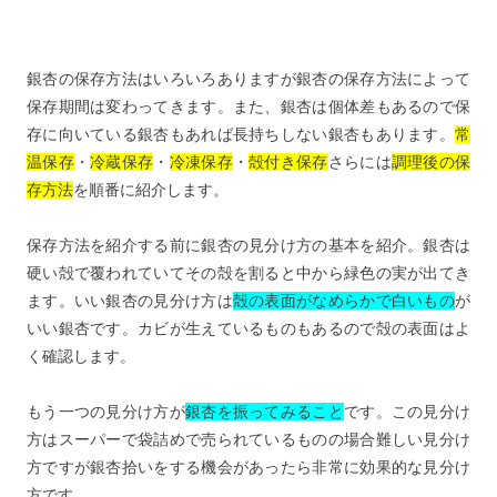
7
銀杏の特徴
8
腐った銀杏の見分け方
銀杏の保存方法はいろいろありますが銀杏の保存方法によって
9
銀杏の保存方法を知って長持ちさせよう！
保存期間は変わってきます。また、銀杏は個体差もあるので保
存に向いている銀杏もあれば長持ちしない銀杏もあります。
常
温保存
・
冷蔵保存
・
冷凍保存
・
殻付き保存
さらには
調理後の保
存方法
を順番に紹介します。
保存方法を紹介する前に銀杏の見分け方の基本を紹介。銀杏は
硬い殻で覆われていてその殻を割ると中から緑色の実が出てき
ます。いい銀杏の見分け方は
殻の表面がなめらかで白いもの
が
いい銀杏です。カビが生えているものもあるので殻の表面はよ
く確認します。
もう一つの見分け方が
銀杏を振ってみること
です。この見分け
方はスーパーで袋詰めで売られているものの場合難しい見分け
方ですが銀杏拾いをする機会があったら非常に効果的な見分け
方です。