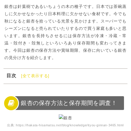
銀杏は針葉樹であるいちょうの木の種子です。日本では茶碗蒸
しに欠かせなかったり日本料理に欠かせない食材です。今でも
秋になると銀杏を拾っている光景を見かけます。スーパーでも
シーズンになると売られていたりするので買う家庭も多いと思
います。銀杏を長持ちさせるには保存方法が冷凍・冷蔵・常
温・殻付き・殻無しといろいろあり保存期間も変わってきま
す。今回は銀杏の保存方法や賞味期限、保存に向いている銀杏
の見分け方を紹介します。
目次
[全て表示する]
1
銀杏の保存方法と保存期間を調査！
2
銀杏を常温保存する方法
3
銀杏を冷蔵保存する方法
銀杏の保存方法と保存期間を調査！
4
銀杏を冷凍保存する方法
5
銀杏を長持ちさせるには殻付きがポイント
出典:
https://hakata-hisamatsu.net/blog/knowledge/ityou-ginnan-3465.html
6
銀杏を調理した後の保存