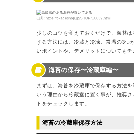
4
海苔の保存〜常温編〜
5
生海苔の保存について知る
6
海苔の保存方法を知って美味しさをキープ！
出典:
https://okageshop.jp/SHOP/G0039.html
少しのコツを覚えておくだけで、海苔は
する方法には、冷蔵と冷凍、常温の3つ
いポイントや、デメリットについてもチ
海苔の保存〜冷蔵庫編〜
まずは、海苔を冷蔵庫で保存する方法を
いう理由から冷蔵室に置く事が、推奨さ
トをチェックします。
海苔の冷蔵庫保存方法