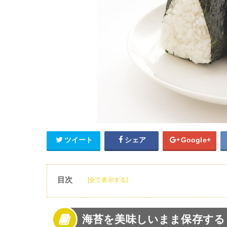
ツイート
シェア
Google+
目次
[全て表示する]
1
海苔を美味しいまま保存する！
2
海苔の保存〜冷蔵庫編〜
海苔を美味しいまま保存する
3
海苔の保存〜冷凍編〜