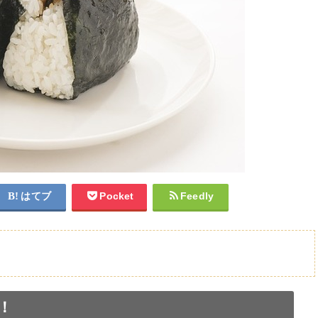
はてブ
Pocket
Feedly
！