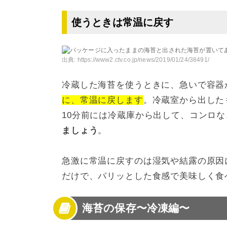
使うときは常温に戻す
出典:
https://www2.ctv.co.jp/news/2019/01/24/38491/
冷蔵した海苔を使うときに、急いで容器
に、常温に戻します
。冷蔵室から出した
10分前には冷蔵庫から出して、コンロ
ましょう
。
急激に常温に戻すのは湿気や結露の原因
だけで、パリッとした食感で美味しく食
海苔の保存〜冷凍編〜