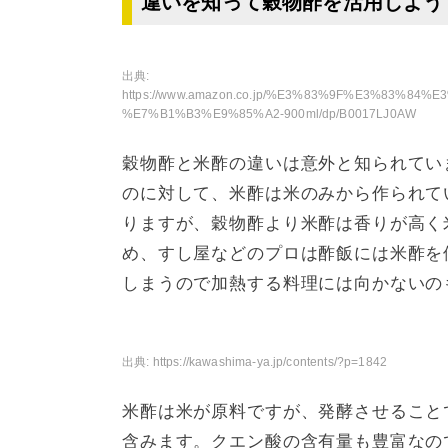
違いを知って穀物酢を活用しよう
出典:
https://www.amazon.co.jp/%E3%83%9F%E3%83%84
%E7%B1%B3%E9%85%A2-900ml/dp/B0017LJ0AW
穀物酢と米酢の違いは意外と知られてい
のに対して、米酢は米のみから作られて
りますが、穀物酢より米酢は香りが高く
め、すし屋などのプロは酢飯には米酢を
しまうので加熱する料理には向かないの
出典:
https://kawashima-ya.jp/contents/?p=1842
米酢は米が原料ですが、発酵させること
含みます。クエン酸の含有量も豊富なの