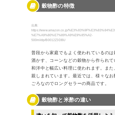
穀物酢の特徴
3
酢飯に合うのは穀物酢より米酢！
4
穀物酢でピクルスを作る
5
穀物酢を使った人気のレシピ
6
おつまみも作れる穀物酢
出典:
https://www.amazon.co.jp/%E3%83%9F%E3%83%84
7
穀物酢を飲むときの注意点
%E7%A9%80%E7%89%A9%E9%85%A2-
8
穀物酢と飲む酢の違い
500ml/dp/B0012Z3DBU
9
穀物酢のカクテル
10
穀物酢で健康になろう！
普段から家庭でもよく使われているのは
酒かす、コーンなどの穀物から作られて
和洋中と幅広い料理に使われます。また
親しまれています。最近では、様々なお
ごろなのでロングセラーの商品です。
穀物酢と米酢の違い