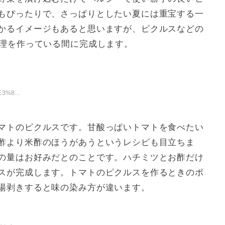
もぴったりで、さっぱりとしたい夏には重宝する一
かるイメージもあると思いますが、ピクルスなどの
料理を作っている間に完成します。
3%81%E3%83%88%E3%83%9E%E3%83%88%20%E3%83%94%E3%82%AF%E3%
マトのピクルスです。甘酸っぱいトマトを食べたい
酢より米酢のほうがあうというレシピも目立ちま
の量はお好みだとのことです。ハチミツとお酢だけ
スが完成します。トマトのピクルスを作るときのポ
湯剥きすると味の染み方が違います。