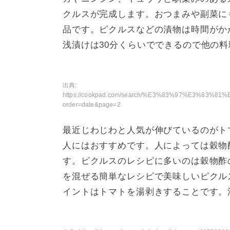
クルスが完成します。おつまみや副菜に
品です。ピクルスなどの漬物は時間がか
浅漬けは30分くらいでできるので他の
出典:
https://cookpad.com/search/%E3%83%97%E3%8
order=date&page=2
最近じわじわと人気が伸びているのがト
人にはおすすめです。人によっては穀物
す。ピクルスのレシピに多いのは穀物酢
を混ぜる簡単なレシピで美味しいピクル
イントはトマトを湯剥きすることです。