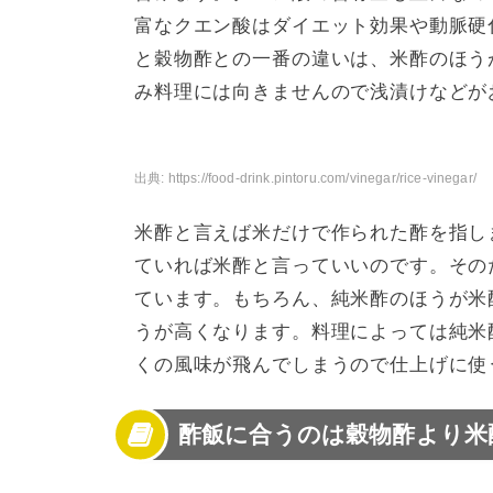
富なクエン酸はダイエット効果や動脈硬
と穀物酢との一番の違いは、米酢のほう
み料理には向きませんので浅漬けなどが
出典:
https://food-drink.pintoru.com/vinegar/rice-vinegar/
米酢と言えば米だけで作られた酢を指します
ていれば米酢と言っていいのです。その
ています。もちろん、純米酢のほうが米
うが高くなります。料理によっては純米
くの風味が飛んでしまうので仕上げに使
酢飯に合うのは穀物酢より米