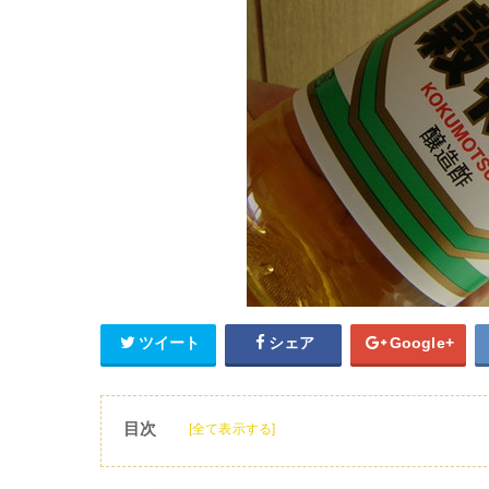
ツイート
シェア
Google+
目次
[全て表示する]
1
穀物酢の特徴
2
穀物酢と米酢の違い