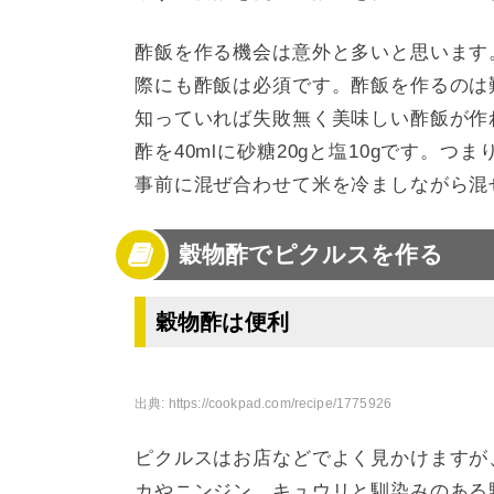
酢飯を作る機会は意外と多いと思います
際にも酢飯は必須です。酢飯を作るのは
知っていれば失敗無く美味しい酢飯が作
酢を40mlに砂糖20gと塩10gです。
事前に混ぜ合わせて米を冷ましながら混
穀物酢でピクルスを作る
穀物酢は便利
出典:
https://cookpad.com/recipe/1775926
ピクルスはお店などでよく見かけますが
カやニンジン、キュウリと馴染みのある