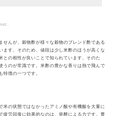
%E3%82%AB%E3%83%B3-
ませんが、穀物酢が様々な穀物のブレンド酢である
います。そのため、値段は少し米酢のほうが高くな
米との相性が良いことで知られています。そのた
使うのが常識です。米酢の豊かな香りは熱で飛んで
も特徴の一つです。
で米の状態ではなかったアミノ酸や有機酸を大量に
で疲労回復に効果的なのは、発酵による力です。豊