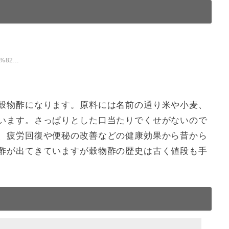
%E3%82%AB%E3%83%B3-
穀物酢になります。原料には名前の通り米や小麦、
います。さっぱりとした口当たりでくせがないので
、疲労回復や便秘の改善などの健康効果から昔から
酢が出てきていますが穀物酢の歴史は古く値段も手