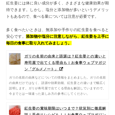
紅生姜には体に良い成分が多く、さまざまな健康効果が期
待できます。しかし、塩分と添加物が多いというデメリッ
トもあるので、食べる量については注意が必要です。
多く食べたいときは、無添加や手作りの紅生姜を食べると
安心です。
添加物や塩分に注意しながら、紅生姜を上手に
毎日の食事に取り入れてみましょう。
ガリの名前の由来と語源は？紅生姜との違いと
寿司屋で出てくる理由も | お食事ウェブマガジ
ン「グルメノート」
ガリの名前の由来などについての情報をまとめました。ガリの名前
の由来だけではなく、語源や効果効能、紅生姜との違いまで幅広く
説明します。ガリが寿司屋で出てくる理由も解説していますので、
今までとは一味違った楽しみ方の参考にしてください。
紅生姜の賞味期限はいつまで？状況別に徹底解
説！手作りレシピも！ | お食事ウェブマガジン