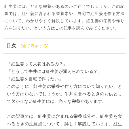
紅生姜には、どんな栄養があるのかご存じでしょうか。この記
事では、紅生姜に含まれる栄養素や、自宅で紅生姜を作る方法
について、わかりやすく解説しています。紅生姜の栄養や作り
方を知りたい、という方はこの記事を読んでみてください。
目次
[全て表示する]
1
紅生姜ってどんな食材？
1
紅生姜の栄養素と効能
「紅生姜って栄養はあるの？」
「どうして牛丼には紅生姜が添えられている？」
1
紅生姜を食べるときの注意点
「紅生姜を自宅で作りたい」
1
紅生姜の適量は？
このように、紅生姜の栄養や作り方について知りたい、と
1
紅生姜を自宅で作る方法
いう方はいないでしょうか。牛丼を食べるときのお供とし
1
栄養豊富な紅生姜を上手に取り入れよう
て欠かせない紅生姜には、色々な栄養があります。
この記事では、紅生姜に含まれる栄養成分や、紅生姜を食
べるときの注意点について、詳しく解説しています。紅生