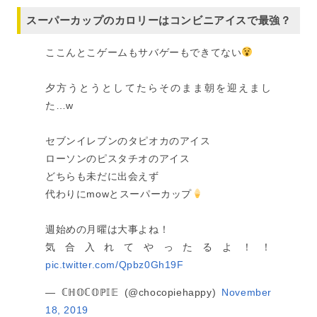
スーパーカップのカロリーはコンビニアイスで最強？
ここんとこゲームもサバゲーもできてない
夕方うとうとしてたらそのまま朝を迎えまし
た…w
セブンイレブンのタピオカのアイス
ローソンのピスタチオのアイス
どちらも未だに出会えず
代わりにmowとスーパーカップ
週始めの月曜は大事よね！
気合入れてやったるよ！！
pic.twitter.com/Qpbz0Gh19F
— ℂℍ𝕆ℂ𝕆ℙ𝕀𝔼 (@chocopiehappy)
November
18, 2019