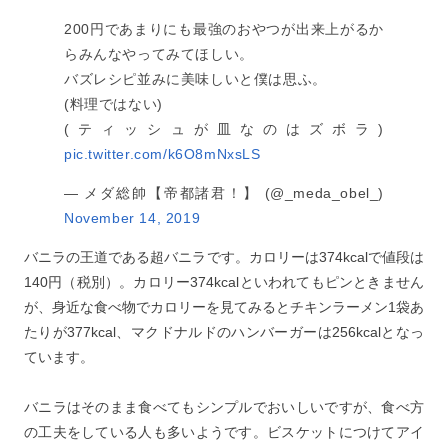
200円であまりにも最強のおやつが出来上がるか
らみんなやってみてほしい。
バズレシピ並みに美味しいと僕は思ふ。
(料理ではない)
(ティッシュが皿なのはズボラ)
pic.twitter.com/k6O8mNxsLS
— メダ総帥【帝都諸君！】 (@_meda_obel_)
November 14, 2019
バニラの王道である超バニラです。カロリーは374kcalで値段は
140円（税別）。カロリー374kcalといわれてもピンときません
が、身近な食べ物でカロリーを見てみるとチキンラーメン1袋あ
たりが377kcal、マクドナルドのハンバーガーは256kcalとなっ
ています。
バニラはそのまま食べてもシンプルでおいしいですが、食べ方
の工夫をしている人も多いようです。ビスケットにつけてアイ