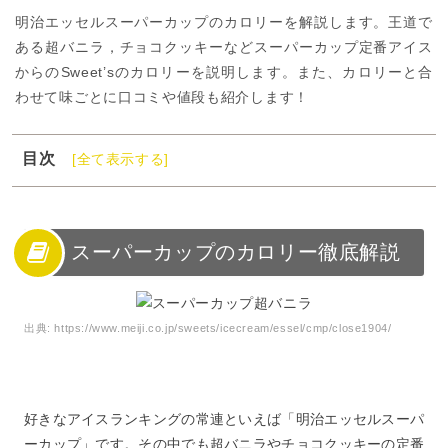
明治エッセルスーパーカップのカロリーを解説します。王道で
ある超バニラ，チョコクッキーなどスーパーカップ定番アイス
からのSweet’sのカロリーを説明します。また、カロリーと合
わせて味ごとに口コミや値段も紹介します！
目次
[全て表示する]
1
スーパーカップのカロリー徹底解説
2
スーパーカップはカロリーが高くて太る？
3
スーパーカップのカロリー一覧【定番商品編】
スーパーカップのカロリー徹底解説
4
スーパーカップのカロリー一覧【Sweet’s 編】
5
スーパーカップのカロリー【ミニや期間限定編】
出典:
https://www.meiji.co.jp/sweets/icecream/essel/cmp/close1904/
6
スーパーカップのカロリーまとめ
好きなアイスランキングの常連といえば「明治エッセルスーパ
ーカップ」です。その中でも超バニラやチョコクッキーの定番