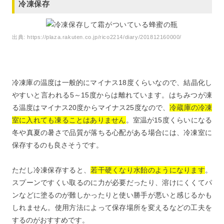
冷凍保存
出典:
https://plaza.rakuten.co.jp/rico2214/diary/201812160000/
冷凍庫の温度は一般的にマイナス18度くらいなので、結晶化し
やすいと言われる5～15度からは離れています。はちみつが凍
る温度はマイナス20度からマイナス25度なので、
冷蔵庫の冷凍
室に入れても凍ることはありません
。室温が15度くらいになる
冬や真夏の暑さで品質が落ちる心配がある場合には、冷凍室に
保存するのも良さそうです。
ただし冷凍保存すると、
若干硬くなり水飴のようになります
。
スプーンですくい取るのに力が必要だったり、溶けにくくてパ
ンなどに塗るのが難しかったりと使い勝手が悪いと感じるかも
しれません。使用方法によって保存場所を変えるなどの工夫を
するのがおすすめです。