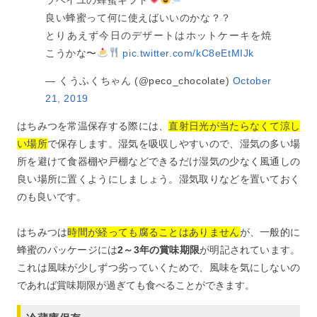
ラベイユの蜂蜜ギフト
良い蜂蜜って何に使えばいいのかな？？
とりあえず今日のデザートはホットケーキを焼
こうかな〜
pic.twitter.com/kC8eEtMIJk
— くうふくちゃん (@peco_chocolate)
October
21, 2019
はちみつを常温保存する際には、
直射日光が当たらなくて涼し
い場所
で保存します。湿気を吸収しやすいので、湿気の多い場
所を避けて食器棚や戸棚などできるだけ湿気の少なく風通しの
良い場所に置くようにしましょう。湿気取りなどを置いておく
のも良いです。
はちみつは
時間が経っても腐ることはありません
が、一般的に
蜂蜜のパッケージには
2～3年の賞味期限
が明記されています。
これは風味が少しずつ劣っていくためで、風味を気にしないの
であれば賞味期限が過ぎても食べることができます。