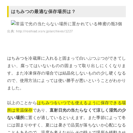
はちみつの最適な保存場所は？
出典:
http://roshiad.xsrv.jp/archives/1227
はちみつを冷蔵庫に入れると固まって白いぶつぶつができてし
まい、腐ってはいないものの固まって取り出しにくくなりま
す。また冷凍保存の場合では結晶化しないものの少し硬くなる
ので、使用方法によっては使い勝手が悪いということがわかり
ました。
以上のことから
はちみつをいつでも使えるように保存できる場
所は常温保存
であり、
直射日光の当たらなくて涼しく湿気の少
ない場所
に置くが適しているといえます。また季節によって冬
には固まりやすく、夏には暑さで品質が落ちないか心配になる
こともあるので、温度を考えながらその時々で場所を移動させ