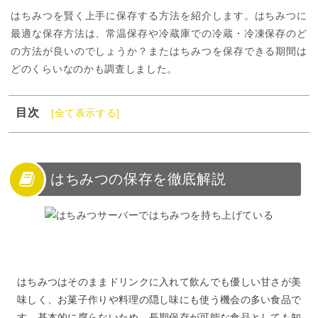
はちみつを賢く上手に保存する方法を紹介します。はちみつに
最適な保存方法は、常温保存や冷蔵庫での冷蔵・冷凍保存のど
の方法が良いのでしょうか？またはちみつを保存できる期間は
どのくらいなのかも調査しました。
目次
[全て表示する]
1
はちみつの保存を徹底解説
2
はちみつの保存方法と保存期間
3
はちみつを保存したらいつまで食べられる？
はちみつの保存を徹底解説
4
はちみつの保存容器
5
はちみつは保存がきく！その理由は？
6
はちみつが保存中に固まる理由と対処法
7
はちみつの保存に関する口コミ
8
はちみつの保存方法まとめ
はちみつはそのままドリンクに入れて飲んでも優しい甘さが美
味しく、お菓子作りや料理の隠し味にも使う機会の多い食品で
す。基本的に腐らないため、長期保存が可能な食品としても知