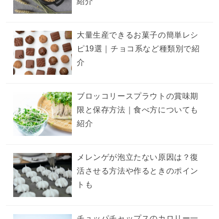
紹介
大量生産できるお菓子の簡単レシ
ピ19選｜チョコ系など種類別で紹
介
ブロッコリースプラウトの賞味期
限と保存方法｜食べ方についても
紹介
メレンゲが泡立たない原因は？復
活させる方法や作るときのポイン
トも
チュッパチャップスのカロリー一