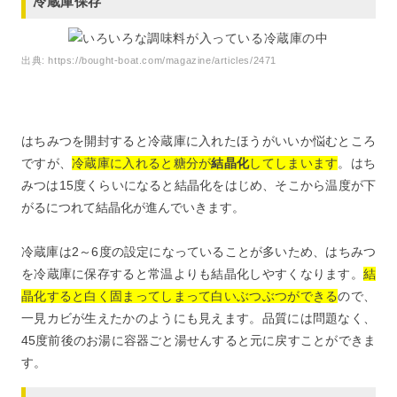
冷蔵庫保存
出典:
https://bought-boat.com/magazine/articles/2471
はちみつを開封すると冷蔵庫に入れたほうがいいか悩むところ
ですが、
冷蔵庫に入れると糖分が
結晶化
してしまいます
。はち
みつは15度くらいになると結晶化をはじめ、そこから温度が下
がるにつれて結晶化が進んでいきます。
冷蔵庫は2～6度の設定になっていることが多いため、はちみつ
を冷蔵庫に保存すると常温よりも結晶化しやすくなります。
結
晶化すると白く固まってしまって白いぶつぶつができる
ので、
一見カビが生えたかのようにも見えます。品質には問題なく、
45度前後のお湯に容器ごと湯せんすると元に戻すことができま
す。