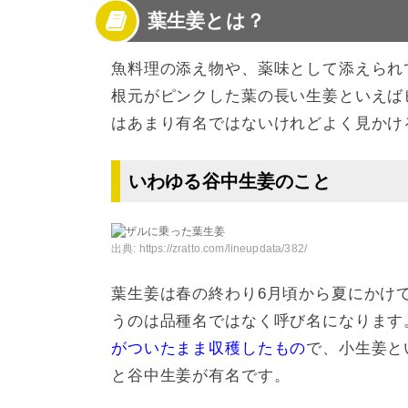
葉生姜とは？
3
葉生姜のおすすめレシピ【副菜】
4
葉生姜のおすすめレシピ【その他】
5
葉生姜の選び方と保存方法
魚料理の添え物や、薬味として添えられ
6
葉生姜の栄養効果とは？
根元がピンクした葉の長い生姜といえば
7
葉生姜をいろいろな食べ方で楽しもう！
はあまり有名ではないけれどよく見かけ
いわゆる谷中生姜のこと
出典:
https://zratto.com/lineupdata/382/
葉生姜は春の終わり6月頃から夏にかけ
うのは品種名ではなく呼び名になります
がついたまま収穫したもの
で、小生姜と
と谷中生姜が有名です。