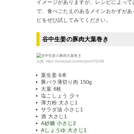
イメージがありますが、レシピによって
で、食べごたえのあるメインおかずがあ
ピをぜひ試してみてください。
谷中生姜の豚肉大葉巻き
出典:
https://cookpad.com/recipe/376288
葉生姜 6本
豚バラ薄切り肉 150g
大葉 6枚
塩こしょう 少々
薄力粉 大さじ1
サラダ油 小さじ1
酒 大さじ1
A砂糖 小さじ2
Aしょうゆ 大さじ1