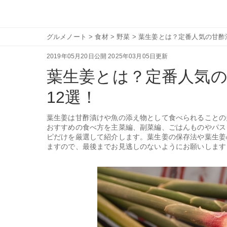
グルメノート
>
食材
>
野菜
>
葉生姜とは？定番人気の甘酢
2019年05月20日公開
2025年03月05日更新
葉生姜とは？定番人気
12選！
葉生姜は甘酢漬けや魚の添え物として食べられることの
おすすめの食べ方を主菜編、副菜編、ごはんものやパス
ピだけを厳選して紹介します。葉生姜の保存法や葉生姜
ますので、最後までお見逃しのないようにお願いします