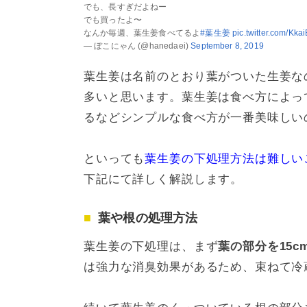
でも、長すぎだよねー
でも買ったよ〜
なんか毎週、葉生姜食べてるよ
#葉生姜
pic.twitter.com/Kka
— ぼこにゃん (@hanedaei)
September 8, 2019
葉生姜は名前のとおり葉がついた生姜な
多いと思います。葉生姜は食べ方によっ
るなどシンプルな食べ方が一番美味しい
といっても
葉生姜の下処理方法は難しい
下記にて詳しく解説します。
葉や根の処理方法
葉生姜の下処理は、まず
葉の部分を15
は強力な消臭効果があるため、束ねて冷