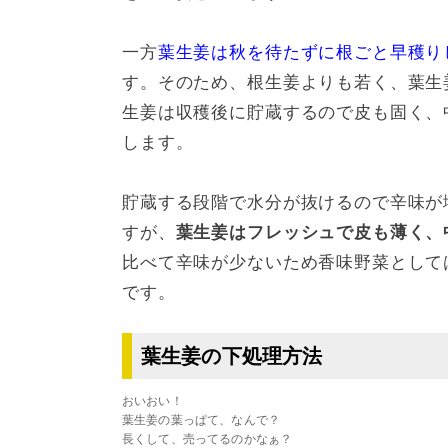
一方
葉生姜は秋を待たずに根ごと早穫り
す。そのため、根生姜よりも若く、葉生
生姜は収穫後に貯蔵するので皮も固く、
します。
貯蔵する段階で水分が抜けるので辛味が
すが、
葉生姜はフレッシュで皮も薄く、
比べて辛味が少ないため香味野菜として
です。
葉生姜の下処理方法
おいおい！
葉生姜の葉っぱて、なんで？
長くして、売ってるのかなぁ？