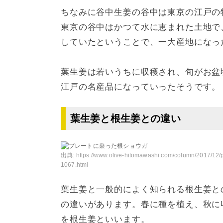
ちなみに谷中生姜の谷中は東京の江戸の
東京の谷中はかつて水に恵まれた土地で
していたということで、一大産地になっ
葉生姜は若いうちに収穫され、旬がお盆
江戸の名産品になっていったそうです。
葉生姜と根生姜との違い
出典:
https://www.olive-hitomawashi.com/column/2017/12/p
1067.html
葉生姜と一般的によく知られる根生姜と
の違いがあります。春に種を植え、秋に
を根生姜といいます。