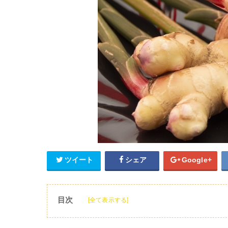
ツイート
シェア
Google+
目次
[全て表示する]
1
葉生姜とは？
2
葉生姜のおすすめレシピ【主菜】