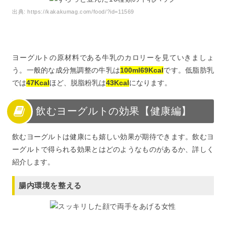
出典:
https://kakakumag.com/food/?id=11569
ヨーグルトの原材料である牛乳のカロリーを見ていきましょ
う。一般的な成分無調整の牛乳は
100ml69Kcal
です。低脂肪乳
では
47Kcal
ほど、脱脂粉乳は
43Kcal
になります。
飲むヨーグルトの効果【健康編】
飲むヨーグルトは健康にも嬉しい効果が期待できます。飲むヨ
ーグルトで得られる効果とはどのようなものがあるか、詳しく
紹介します。
腸内環境を整える