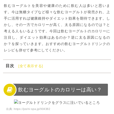
飲むヨーグルトを美容や健康のために飲む人は多いと思いま
す。今は無糖タイプなど様々な飲むヨーグルトが発売され、上
手に活用すれば健康維持やダイエット効果を期待できます。し
かし、その一方でカロリーが高く、太る原因になるのでは？と
考える人もいるようです。今回は飲むヨーグルトのカロリーに
注目し、ダイエット効果はあるのか？逆に太る原因になるの
か？を探っていきます。おすすめの飲むヨーグルトドリンクの
レシピも併せて参考にしてください。
目次
[全て表示する]
1
飲むヨーグルトのカロリーは高い？
2
飲むヨーグルトの効果【健康編】
3
飲むヨーグルトの効果【美容＆ダイエット編】
飲むヨーグルトのカロリーは高い？
4
飲むヨーグルトのおすすめドリンクレシピ
5
飲むヨーグルトの効果的に飲む方法
出典:
https://joshi-spa.jp/904382
6
飲むヨーグルトは飲み方次第で健康に痩せられる！