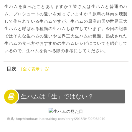
生ハムを食べたことありますか？皆さんは生ハムと普通のハ
ム、プロシュートの違いを知っていますか？原料の豚肉を燻製
して作られている生ハムですが、生ハムの原産の国や世界三大
生ハムと呼ばれる種類の生ハムも存在しています。今回の記事
ではそんな生ハムの違いや世界三大生ハムの種類、熟成された
生ハムの食べ方やおすすめの生ハムレシピについても紹介して
いるので、生ハムを食べる際の参考にしてください。
目次
[全て表示する]
1
生ハムは「生」ではない？
2
生ハムとはどんなハム？
3
生ハムと普通のハムとの違い
生ハムは「生」ではない？
4
生ハムとプロシュートの違いは燻製？
5
世界三大生ハムの種類
出典:
http://hotheart.hatenablog.com/entry/2018/04/02/064910
6
生ハムの美味しい食べ方
7
生ハムのおすすめレシピ