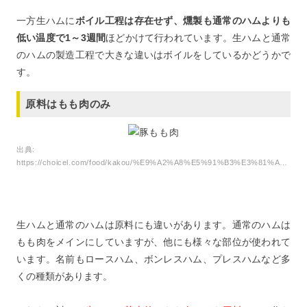
一方生ハムに
ボイル工程は存在せず、燻製も通常のハムよりも
低い温度で1～3週間
ほどかけて行われています。生ハムと通常
のハムの製造工程で大きな違いはボイルをしているかどうかで
す。
原料はもも肉のみ
出典:
https://choicel.com/food/kakou/%E9%A2%A8%E5%91%B3%E3%81%AE%E8%89%AF%E3%81%84%E8%B1%9A%E3%82%82%E3%82%82%E8%82%89%E3%81%AE%E9%81%B8%E3%81%B3%E6%96%B9%E3%83%BB%E8%A6%8B%E5%88%86%E3%81%91%E6%96%B9.html
生ハムと通常のハムは原料にも違いがあります。通常のハムは
もも肉をメインにしていますが、他にも様々な部位が使われて
います。名前もロースハム、ボンレスハム、プレスハムなど多
くの種類があります。