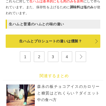
これらに対して
生ハムは基本的にもも肉のみを原料
にして作ら
れています。また、保存性を上げるために
調味料は塩のみ
が使
われています。
生ハムと普通のハムとの味の違い
生ハムとプロシュートの違いは燻製？
1
2
3
4
関連するまとめ
森永の板チョコアイスのカロリー
と糖質はどれくらい？ダイエット
中の食べ方