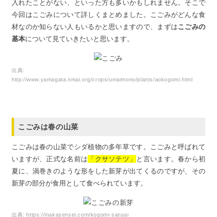
入れたことがない、といった方も多いかもしれません。そこで
今回はこごみについて詳しくまとめました。こごみがどんな食
材なのか知らない人もいるかと思いますので、まずは
こごみの
基本
について見ていきたいと思います。
出典:
http://www.yamagata.nmai.org/crops/umaimono/plants/aokogomi.html
こごみは春の山菜
こごみは春の山菜でシダ植物の多年草です。こごみと呼ばれて
いますが、正式な名前は
「クサソテツ」
と言います。春から初
夏に、渦巻きのような形をした新芽が出てくるのですが、その
新芽の部分が食用として食べられています。
出典:
https://inakasensei.com/kogomi-sansai