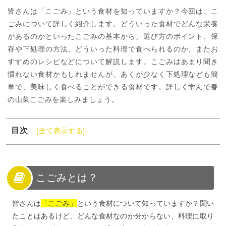
皆さんは「こごみ」という食材を知っていますか？今回は、こ
ごみについて詳しく紹介します。どういった食材でどんな栄養
があるのかといったこごみの基本から、選び方のポイント、保
存や下処理の方法、どういった料理で食べられるのか、またお
すすめのレシピなどについて解説します。こごみはあまり聞き
慣れない食材かもしれませんが、あくが少なく下処理なども簡
単で、美味しく食べることができる食材です。詳しく学んで春
の山菜こごみを楽しみましょう。
目次
[全て表示する]
1
こごみとは？
2
こごみの選び方と保存方法
3
こごみの下処理方法と食べ方
こごみとは？
4
こごみのおすすめ料理レシピ
皆さんは
「こごみ」
という食材について知っていますか？聞い
5
こごみを食べてみよう！
たことはあるけど、どんな食材なのか分からない、料理に取り