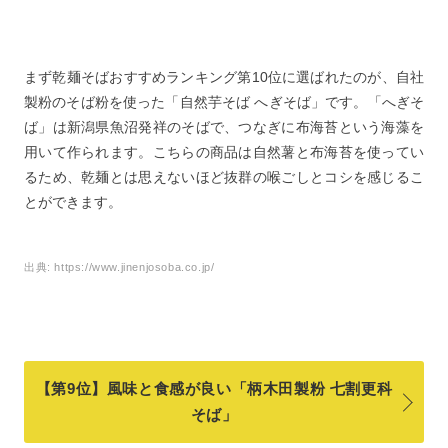
まず乾麺そばおすすめランキング第10位に選ばれたのが、自社
製粉のそば粉を使った「自然芋そば へぎそば」です。「へぎそ
ば」は新潟県魚沼発祥のそばで、つなぎに布海苔という海藻を
用いて作られます。こちらの商品は自然薯と布海苔を使ってい
るため、乾麺とは思えないほど抜群の喉ごしとコシを感じるこ
とができます。
出典:
https://www.jinenjosoba.co.jp/
【第9位】風味と食感が良い「柄木田製粉 七割更科
そば」