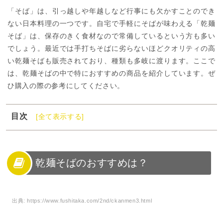
「そば」は、引っ越しや年越しなど行事にも欠かすことのでき
ない日本料理の一つです。自宅で手軽にそばが味わえる「乾麺
そば」は、保存のきく食材なので常備しているという方も多い
でしょう。最近では手打ちそばに劣らないほどクオリティの高
い乾麺そばも販売されており、種類も多岐に渡ります。ここで
は、乾麺そばの中で特におすすめの商品を紹介しています。ぜ
ひ購入の際の参考にしてください。
目次
[全て表示する]
1
乾麺そばのおすすめは？
2
乾麺そばの選び方
3
乾麺そばおすすめランキングTOP10
乾麺そばのおすすめは？
4
乾麺を美味しくするゆで方
5
めんつゆのおすすめアレンジ
出典:
https://www.fushitaka.com/2nd/ckanmen3.html
6
乾麵そばで作るそばレシピ
7
人気の乾麵そばを美味しく調理しよう！