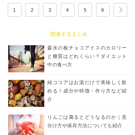
1
2
3
4
5
6
関連するまとめ
森永の板チョコアイスのカロリー
と糖質はどれくらい？ダイエット
中の食べ方
純ココアはお湯だけで美味しく飲
める！成分や特徴・作り方など紹
介
りんごは腐るとどうなるのか｜見
分け方や保存方法についても紹介