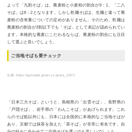
よって「九割そば」は、蕎麦粉と小麦粉の割合が9：1、「二八
そば」は8：2となります。しかし乾麺そばは、生麺と違って蕎
麦粉の含有量についての定めがありません。そのため、乾麺は
蕎麦粉の割合が3割以下でも「そば」として表記が認められてい
ます。本格的な蕎麦にこだわるならば、蕎麦粉の割合にも注目
して選ぶと良いでしょう。
ご当地そばも要チェック
出典:
https://gurutabi.gnavi.co.jp/a/a_1057/
「日本三大そば」というと、島根県の「出雲そば」、長野県の
「戸隠そば」、岩手県の「わんこそば」があげられます。これ
らのそば処以外にも、日本には全国的に本格的なご当地そばが
あり、京都では抹茶を加えた「茶そば」が非常に有名です。自
分の好みに合わせてご当地そばを選ぶのも楽しいでしょう。