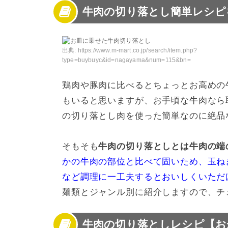
牛肉の切り落とし簡単レシピ
3
牛肉の切り落としレシピ【煮込み】
4
牛肉の切り落としレシピ【ごはんもの】
5
牛肉の切り落としレシピ【麺類】
6
牛肉の切り落としで献立づくりも簡単！
出典:
https://www.m-mart.co.jp/search/item.php?
type=buybuyc&id=nagayama&num=115&bn=
鶏肉や豚肉に比べるとちょっとお高めの
もいると思いますが、お手頃な牛肉なら
の切り落とし肉を使った簡単なのに絶品
そもそも
牛肉の切り落としとは牛肉の端
かの牛肉の部位と比べて固いため、玉ね
など調理に一工夫するとおいしくいただ
麺類とジャンル別に紹介しますので、チ
牛肉の切り落としレシピ【お