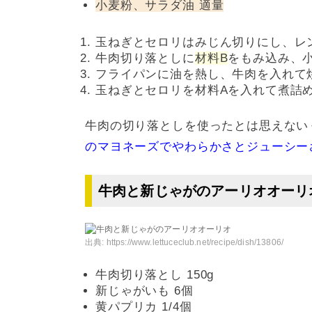
小麦粉、サラダ油 適量
玉ねぎとセロリはみじん切りにし、レ
牛肉切り落としに
材料B
をもみ込み、
フライパンに油を熱し、牛肉を入れて
玉ねぎとセロリを材料Aを入れて煮詰
牛肉の切り落としを使ったとは思えない
のマヨネーズでやわらかさとジューシー
牛肉と新じゃがのアーリオオーリ
出典:
https://www.lettuceclub.net/recipe/dish/13806/
牛肉切り落とし 150g
新じゃがいも 6個
黄パプリカ 1/4個