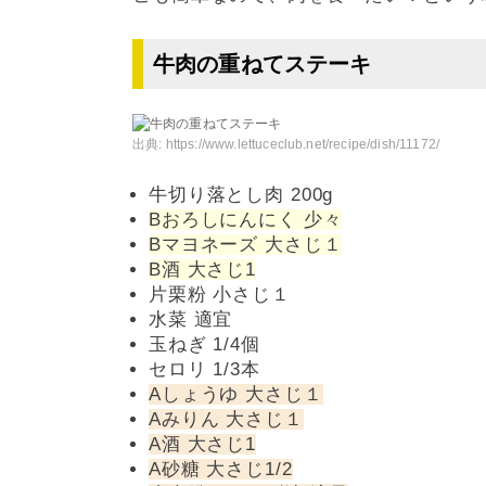
牛肉の重ねてステーキ
出典:
https://www.lettuceclub.net/recipe/dish/11172/
牛切り落とし肉 200g
Bおろしにんにく 少々
Bマヨネーズ 大さじ１
B酒 大さじ1
片栗粉 小さじ１
水菜 適宜
玉ねぎ 1/4個
セロリ 1/3本
Aしょうゆ 大さじ１
Aみりん 大さじ１
A酒 大さじ1
A砂糖 大さじ1/2