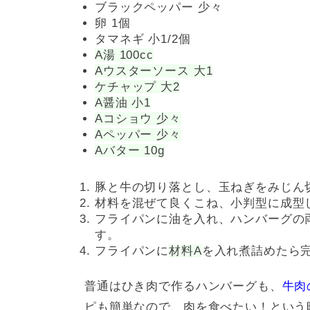
ブラックペッパー 少々
卵 1個
タマネギ 小1/2個
A湯 100cc
Aウスターソース 大1
ケチャップ 大2
A醤油 小1
Aコショウ 少々
Aペッパー 少々
Aバター 10g
豚と牛の切り落とし、玉ねぎをみじん
材料を混ぜて良くこね、小判型に成型
フライパンに油を入れ、ハンバーグの
す。
フライパンに
材料A
を入れ煮詰めたら
普通はひき肉で作るハンバーグも、
牛肉
ピも簡単なので、肉を食べたい！という