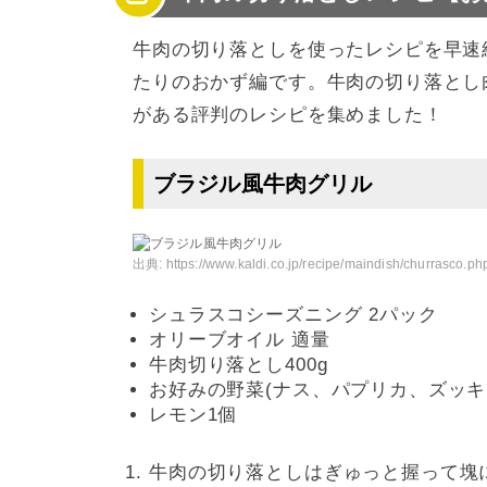
牛肉の切り落としを使ったレシピを早速
たりのおかず編です。牛肉の切り落とし
がある評判のレシピを集めました！
ブラジル風牛肉グリル
出典:
https://www.kaldi.co.jp/recipe/maindish/churrasco.ph
シュラスコシーズニング 2パック
オリーブオイル 適量
牛肉切り落とし400g
お好みの野菜(ナス、パプリカ、ズッキ
レモン1個
牛肉の切り落としはぎゅっと握って塊