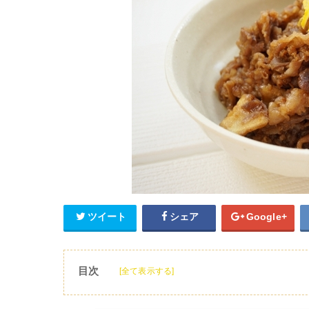
ツイート
シェア
Google+
目次
[全て表示する]
1
牛肉の切り落とし簡単レシピを大紹介！
2
牛肉の切り落としレシピ【おかず】