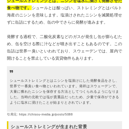
シュールストレミングとは、ニシンを塩水に漬けて発酵させた
食べ物です。
シュールとは酸っぱい、ストレミングとはバルト
海産のニシンを意味します。塩漬けされたニシンを滅菌処理せ
ずに缶詰にするため、缶の中でさらに発酵が進みます。
発酵する過程で、二酸化炭素などのガスが発生し缶が膨らむた
め、缶を空ける際に汁などが噴き出すこともあるのです。この
缶詰は世界一臭いといわれており、スウェーデンでは、屋内で
開けることを禁止している賃貸物件もあります。
シュールストレミングとはニシンを塩漬けにした発酵食品をさし、
世界で一番臭い食べ物といわれています。発祥はスウェーデンで、
大量に獲れたニシンを保存する方法としてつくられるようになりま
した。当時の北欧では塩が貴重品だったため、少量で保存ができる
ように塩水に浸けたことが始まりとされています。
引用元:
https://chisou-media.jp/posts/5088
シュールストレミングが生まれた背景