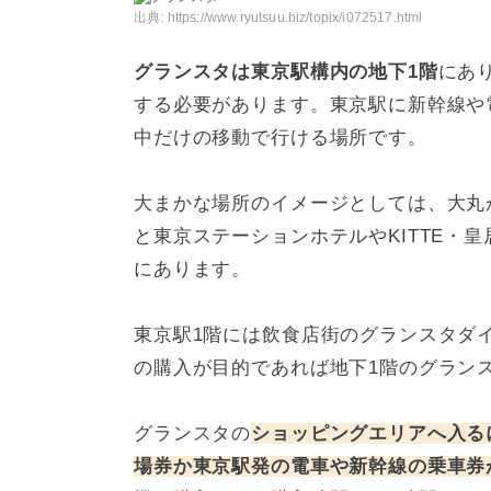
出典:
https://www.ryutsuu.biz/topix/i072517.html
グランスタは東京駅構内の地下1階
にあ
する必要があります。東京駅に新幹線や
中だけの移動で行ける場所です。
大まかな場所のイメージとしては、大丸
と東京ステーションホテルやKITTE・
にあります。
東京駅1階には飲食店街のグランスタダ
の購入が目的であれば地下1階のグラン
グランスタの
ショッピングエリアへ入る
場券か東京駅発の電車や新幹線の乗車券