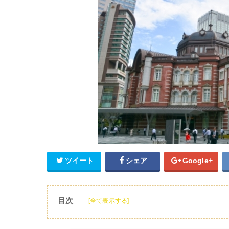
ツイート
シェア
Google+
目次
[全て表示する]
1
グランスタは東京駅改札内の人気ショッピン
2
グランスタへのアクセス方法