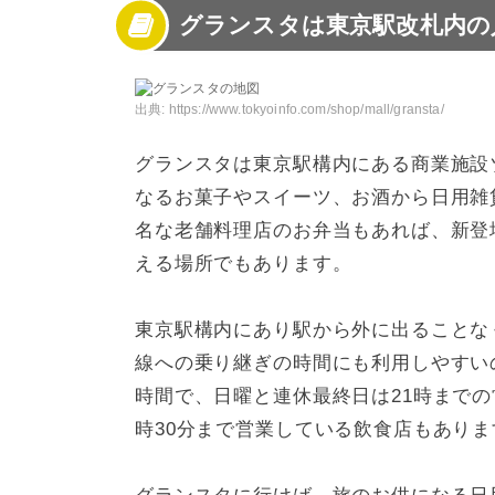
グランスタは東京駅改札内の
3
グランスタの人気の弁当
4
グランスタの人気のお土産
5
アクセスの便利な東京グランスタで買い物を
出典:
https://www.tokyoinfo.com/shop/mall/gransta/
グランスタは東京駅構内にある商業施設
なるお菓子やスイーツ、お酒から日用雑
名な老舗料理店のお弁当もあれば、新登
える場所でもあります。
東京駅構内にあり駅から外に出ることな
線への乗り継ぎの時間にも利用しやすい
時間で、日曜と連休最終日は21時までの
時30分まで営業している飲食店もありま