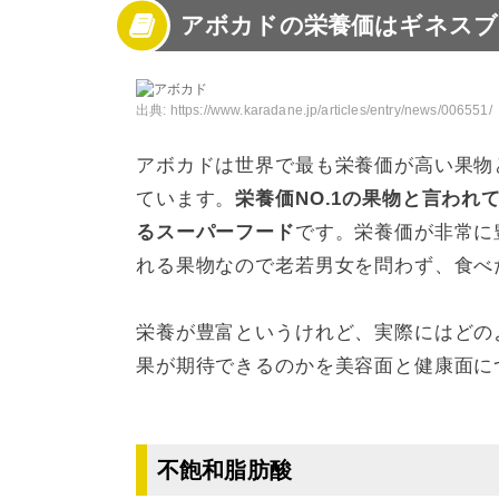
アボカドの栄養価はギネスブ
3
アボカドの簡単アレンジレシピ【焼く・炒め
4
アボカドの簡単アレンジレシピ【ペースト】
5
アボカドの簡単アレンジレシピ【揚げる】
6
アボカドの簡単アレンジレシピ【その他】
出典:
https://www.karadane.jp/articles/entry/news/006551/
7
アボカドの食べ方を参考に健康維持に役立て
アボカドは世界で最も栄養価が高い果物
ています。
栄養価NO.1の果物と言わ
るスーパーフード
です。栄養価が非常に
れる果物なので老若男女を問わず、食べ
栄養が豊富というけれど、実際にはどの
果が期待できるのかを美容面と健康面に
不飽和脂肪酸