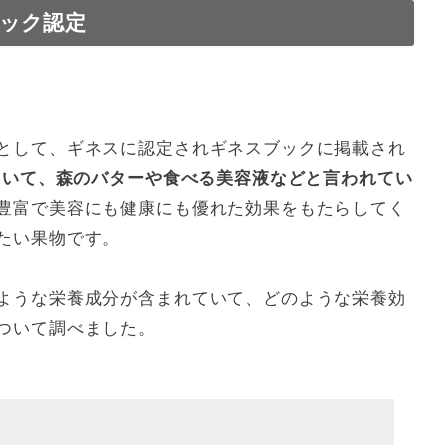
ック認定
る】
よう！
として、ギネスに認定されギネスブックに掲載され
れていて、森のバターや食べる美容液などと言われてい
豊富で美容にも健康にも優れた効果をもたらしてく
たい果物です。
ような栄養成分が含まれていて、どのような栄養効
ついて調べました。