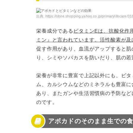
出典:
https://store.shopping.yahoo.co.jp/primarylifecare/31
栄養成分である
ビタミンEは、抗酸化作
ミン』と言われています。活性酸素が及
促す作用があり、血流がアップすると肌
り、シミやソバカスを防いだり、肌の若
栄養が非常に豊富で上記以外にも、ビタ
ム、カルシウムなどのミネラルも豊富に
あり、またガンや生活習慣病の予防など
のです。
アボカドのそのまま生での食