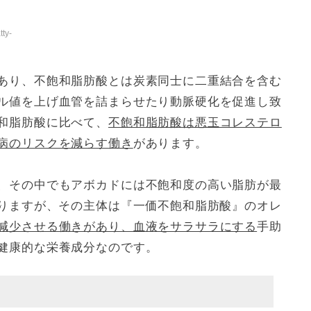
tty-
あり、不飽和脂肪酸とは炭素同士に二重結合を含む
ル値を上げ血管を詰まらせたり動脈硬化を促進し致
和脂肪酸に比べて、
不飽和脂肪酸は悪玉コレステロ
病のリスクを減らす働き
があります。
、その中でもアボカドには不飽和度の高い脂肪が最
ありますが、その主体は『一価不飽和脂肪酸』のオレ
減少させる働きがあり、血液をサラサラにする
手助
健康的な栄養成分なのです。