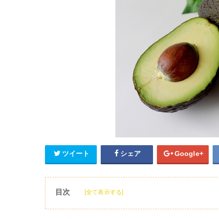
ツイート
シェア
Google+
目次
[全て表示する]
1
アボカドの栄養価はギネスブック認定
2
アボカドのそのまま生での食べ方