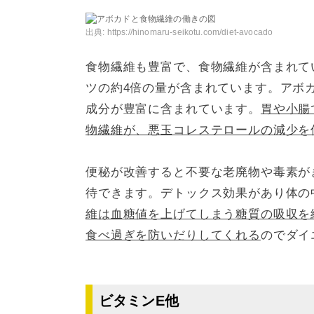
出典:
https://hinomaru-seikotu.com/diet-avocado
食物繊維も豊富で、食物繊維が含まれて
ツの約4倍の量が含まれています。アボ
成分が豊富に含まれています。
胃や小腸
物繊維が、悪玉コレステロールの減少を
便秘が改善すると不要な老廃物や毒素が
待できます。デトックス効果があり体の
維は血糖値を上げてしまう糖質の吸収を
食べ過ぎを防いだりしてくれる
のでダイ
ビタミンE他