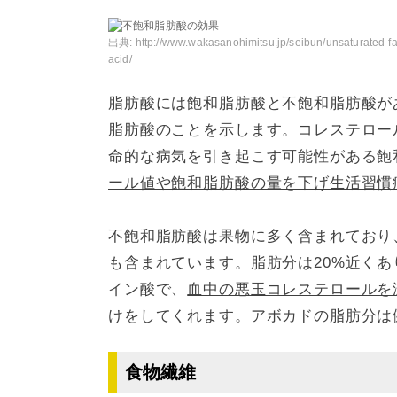
出典:
http://www.wakasanohimitsu.jp/seibun/unsaturated-fa
acid/
脂肪酸には飽和脂肪酸と不飽和脂肪酸が
脂肪酸のことを示します。コレステロー
命的な病気を引き起こす可能性がある飽
ール値や飽和脂肪酸の量を下げ生活習慣
不飽和脂肪酸は果物に多く含まれており
も含まれています。脂肪分は20%近く
イン酸で、
血中の悪玉コレステロールを
けをしてくれます。アボカドの脂肪分は
食物繊維