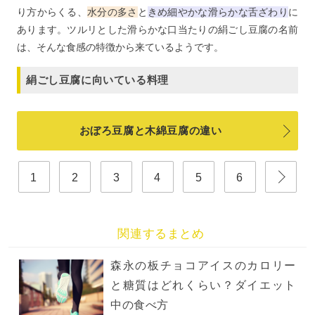
り方からくる、
水分の多さ
と
きめ細やかな滑らかな舌ざわり
に
あります。ツルリとした滑らかな口当たりの絹ごし豆腐の名前
は、そんな食感の特徴から来ているようです。
絹ごし豆腐に向いている料理
おぼろ豆腐と木綿豆腐の違い
1
2
3
4
5
6
関連するまとめ
森永の板チョコアイスのカロリー
と糖質はどれくらい？ダイエット
中の食べ方