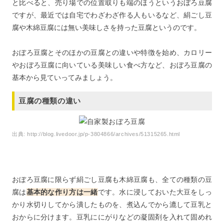
と比べると、売り場での位置取りも端のほうというおぼろ豆腐
ですが、最近では自宅でわざわざ作る人もいるなど、絹ごし豆
腐や木綿豆腐には無い美味しさを持った豆腐というのです。
おぼろ豆腐とそのほかの豆腐との違いや特徴を始め、カロリー
やおぼろ豆腐に向いている美味しい食べ方など、おぼろ豆腐の
基本から見ていってみましょう。
豆腐の種類の違い
出典:
http://blog.livedoor.jp/p-3804866/archives/51315265.html
おぼろ豆腐に限らず絹ごし豆腐も木綿豆腐も、全ての種類の豆
腐は
基本的な作り方は一緒
です。水に浸しておいた大豆をしっ
かり水切りしてから潰したものを、煮込んでから漉して豆乳と
おからに分けます。豆乳ににがりなどの凝固剤を入れて固めれ