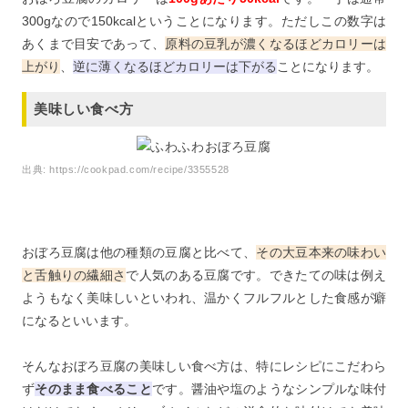
300gなので150kcalということになります。ただしこの数字は
あくまで目安であって、
原料の豆乳が濃くなるほどカロリーは
上がり
、
逆に薄くなるほどカロリーは下がる
ことになります。
美味しい食べ方
出典:
https://cookpad.com/recipe/3355528
おぼろ豆腐は他の種類の豆腐と比べて、
その大豆本来の味わい
と舌触りの繊細さ
で人気のある豆腐です。できたての味は例え
ようもなく美味しいといわれ、温かくフルフルとした食感が癖
になるといいます。
そんなおぼろ豆腐の美味しい食べ方は、特にレシピにこだわら
ず
そのまま食べること
です。醤油や塩のようなシンプルな味付