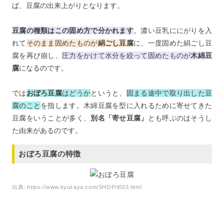
ば、豆腐の出来上がりとなります。
豆腐の種類はこの固め方で分かれます
。濃い豆乳ににがりを入
れて
そのまま固めたものが
絹ごし豆腐
に、一度固めた絹ごし豆
腐を再び崩し、
圧力をかけて水分を絞って固めたものが
木綿豆
腐
になるのです。
では
おぼろ豆腐
はどうか
というと、
固まる途中で取り出した豆
腐のこと
を指します。木綿豆腐を型に入れるために寄せてきた
豆腐をいうことが多く、
別名「寄せ豆腐」
とも呼ぶのはそうし
た由来があるのです。
おぼろ豆腐の特徴
出典:
https://www.kyuzaya.com/SHOP/t003.html