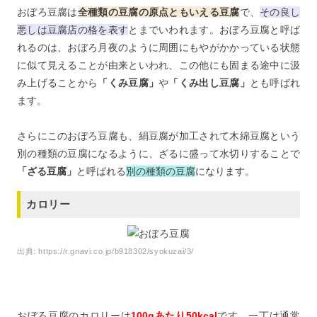
おぼろ豆腐は
全種類の豆腐の原点ともいえる豆腐
で、
その良し
悪しは豆腐店の格を表す
とまでいわれます。おぼろ豆腐と呼ば
れるのは、おぼろ月夜のように周囲にもやがかかっている状態
に似て見えることが由来といわれ、この他にも固まる途中に汲
み上げることから
「くみ豆腐」
や
「くみ出し豆腐」
とも呼ばれ
ます。
さらにこのおぼろ豆腐も、絹豆腐が加工されて木綿豆腐という
別の種類の豆腐になるように、ざるに盛って水切りすることで
「ざる豆腐」
と呼ばれる
別の種類の豆腐
になります。
カロリー
出典:
https://r.gnavi.co.jp/b918302/syokuzai/3/
おぼろ豆腐のカロリーは
100gあたり50kcal
です。一丁は通常