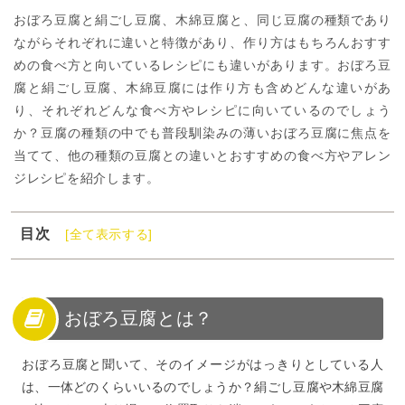
おぼろ豆腐と絹ごし豆腐、木綿豆腐と、同じ豆腐の種類であり
ながらそれぞれに違いと特徴があり、作り方はもちろんおすす
めの食べ方と向いているレシピにも違いがあります。おぼろ豆
腐と絹ごし豆腐、木綿豆腐には作り方も含めどんな違いがあ
り、それぞれどんな食べ方やレシピに向いているのでしょう
か？豆腐の種類の中でも普段馴染みの薄いおぼろ豆腐に焦点を
当てて、他の種類の豆腐との違いとおすすめの食べ方やアレン
ジレシピを紹介します。
目次
[全て表示する]
1
おぼろ豆腐とは？
2
おぼろ豆腐と絹ごし豆腐の違い
3
おぼろ豆腐と木綿豆腐の違い
おぼろ豆腐とは？
4
おぼろ豆腐の作り方
おぼろ豆腐と聞いて、そのイメージがはっきりとしている人
5
おぼろ豆腐のアレンジレシピ22選
は、一体どのくらいいるのでしょうか？絹ごし豆腐や木綿豆腐
6
おぼろ豆腐の繊細な味わいを楽しもう！