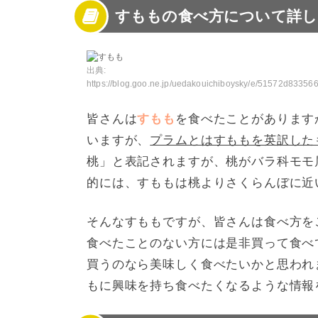
すももの食べ方について詳し
3
すももを美味しく食べる方法
4
すももの栄養や効果効能
5
すももの正しい保存方法
6
すももの美味しい食べ方を試してみよう！
出典:
https://blog.goo.ne.jp/uedakouichiboysky/e/51572d83356686fb51293b4d1d
皆さんは
すもも
を食べたことがあります
いますが、
プラムとはすももを英訳した
桃」と表記されますが、桃がバラ科モモ
的には、すももは桃よりさくらんぼに近
そんなすももですが、皆さんは食べ方を
食べたことのない方には是非買って食べ
買うのなら美味しく食べたいかと思われ
もに興味を持ち食べたくなるような情報