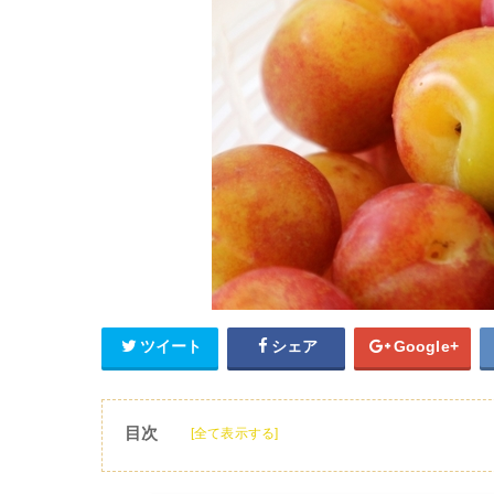
ツイート
シェア
Google+
目次
[全て表示する]
1
すももの食べ方について詳しく知りたい！
2
すももの食べ方は？