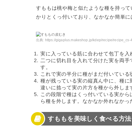
すももは桃や梅と似たような種を持って
かりとくっ付いており、なかなか簡単に
出典:
https://gigaplus.makeshop.jp/kdep/recipe/recipe_cs-
実に入っている筋に合わせて包丁を入
二つに切れ目を入れて分けた実を両手
す。
これで実の半分に種がまだ付いている
種が残っている実の縦真ん中に、種に
違いに捻って実の片方を種から外しま
この段階で種はくっ付いている実から
ら種を外します。なかなか外れなかっ
すももを美味しく食べる方法