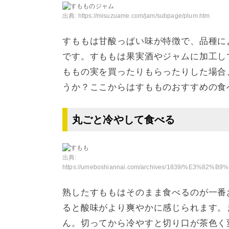
出典:
https://misuzuame.com/jam/subpage/plum.htm
すももは甘酸っぱい味が特徴で、品種に
です。すももは果実酒やジャムに加工し
ももの実を買ったりもらったりした場合
うか？ここからはすもものおすすめの食
丸ごと冷やして食べる
出典:
https://umeboshiannai.com/archives/1839/%E3%82%B9%E3%83%A2%E3%83%A2%E3%81%AE%E9%A3%9F%E3%81%B9%
熟したすももはそのまま食べるのが一番
ると酸味がより爽やかに感じられます。
ん。切ってから冷やすと切り口が茶色く