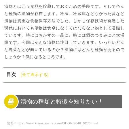
漬物とは元々食品を貯蔵しておくための手段です。そして色ん
な種類の漬物が存在します。冷凍、冷蔵庫などなかった昔など
漬物は貴重な食物保存方法でした。しかし保存技術が発達した
現代においても漬物は食卓になくてはならない物として君臨し
ています。時にはおかずの一品に、時には酒のつまみにと大活
躍です。今回はそんな漬物に注目していきます。いったいどん
な野菜などが向いているのか？漬物にはどんな種類があるので
しょうか？気になるところです。
目次
[全て表示する]
1
漬物の種類と特徴を知りたい！
2
漬物のについての予備知識
3
漬物の種類を一覧で紹介！
漬物の種類と特徴を知りたい！
4
漬物を自宅で楽しむ簡単な作り方
5
漬物を種類ごとに色々食べ比べてみよう！
出典:
https://www.kisyuzanmai.com/SHOP/z046_0266.html