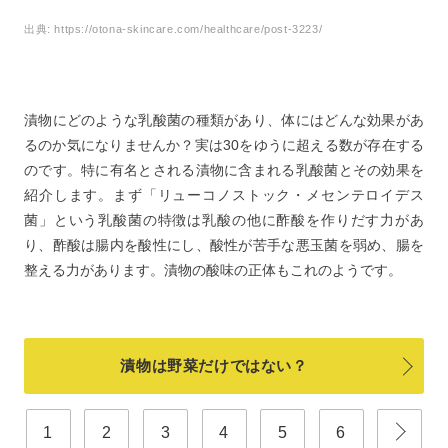
出典:
https://otona-skincare.com/healthcare/post-3223/
漬物にどのような乳酸菌の種類があり、体にはどんな効果があ
るのか気になりませんか？実は30をゆうに超える数が存在する
のです。特に有名とされる漬物に含まれる乳酸菌とその効果を
紹介します。まず「リューコノストック・メセンテロイデス
菌」という乳酸菌の特徴は乳酸の他に酢酸を作りだす力があ
り、酢酸は腸内を酸性にし、酸性が苦手な悪玉菌を弱め、腸を
整える力があります。漬物の酸味の正体もこれのようです。
漬物は野菜だけではない？
1
2
3
4
5
6