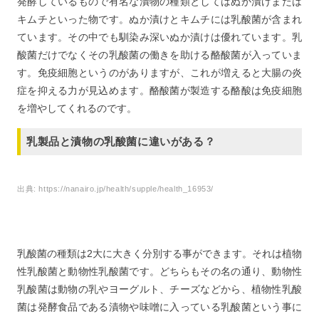
発酵しているもので有名な漬物の種類としてはぬか漬けまたは
キムチといった物です。ぬか漬けとキムチには乳酸菌が含まれ
ています。その中でも馴染み深いぬか漬けは優れています。乳
酸菌だけでなくその乳酸菌の働きを助ける酪酸菌が入っていま
す。免疫細胞というのがありますが、これが増えると大腸の炎
症を抑える力が見込めます。酪酸菌が製造する酪酸は免疫細胞
を増やしてくれるのです。
乳製品と漬物の乳酸菌に違いがある？
出典:
https://nanairo.jp/health/supple/health_16953/
乳酸菌の種類は2大に大きく分別する事ができます。それは植物
性乳酸菌と動物性乳酸菌です。どちらもその名の通り、動物性
乳酸菌は動物の乳やヨーグルト、チーズなどから、植物性乳酸
菌は発酵食品である漬物や味噌に入っている乳酸菌という事に