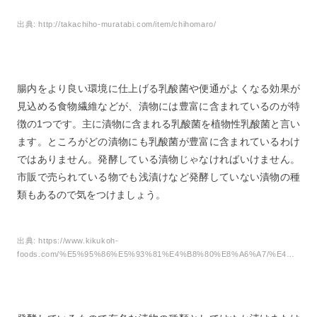
出典:
http://takachiho-muratabi.com/item/chihomaro/
腸内をより良い環境に仕上げる乳酸菌や便通がよくなる効果が
見込める食物繊維などが、漬物には豊富に含まれているのが特
徴の1つです。主に漬物に含まれる乳酸菌を植物性乳酸菌と言い
ます。ところがどの漬物にも乳酸菌が豊富に含まれているわけ
ではありません。発酵している漬物じゃなければいけません。
市販で売られている物でも浅漬けなど発酵していない漬物の種
類もあるので気をつけましょう。
出典:
https://www.kikukoh-
foods.com/%E5%95%86%E5%93%81%E4%B8%80%E8%A6%A7/%E4%B9%B3%E9%85%B8%E7%99%BA%E9%85%B5%E6%9C%AC%E6%BC%AC%E3%81%91%E3%82%B7%E3%83%AA%E3%83%BC%E3%82%BA/