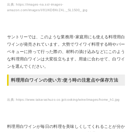
出典:
https://images-na.ssl-images-
amazon.com/images/I/81IKDBKrZ4L._SL1500_.jpg
サントリーでは、このような業務用･家庭用にも使える料理用白
ワインが発売されています。大勢でワイワイ料理する時やバー
ベキューに持って行った際の、材料の漬け込みなどにこのよう
な料理用白ワインは大変役立ちます。用途に合わせて、白ワイ
ンを選んでください。
料理用白ワインの使い方:使う時の注意点や保存方法
出典:
https://www.takarashuzo.co.jp/cooking/wine/images/home_h1.jpg
料理用白ワインが毎日の料理を美味しくしてくれることが分か