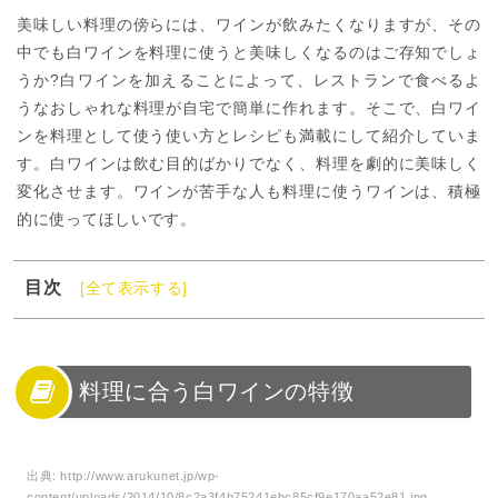
美味しい料理の傍らには、ワインが飲みたくなりますが、その
中でも白ワインを料理に使うと美味しくなるのはご存知でしょ
うか?白ワインを加えることによって、レストランで食べるよ
うなおしゃれな料理が自宅で簡単に作れます。そこで、白ワイ
ンを料理として使う使い方とレシピも満載にして紹介していま
す。白ワインは飲む目的ばかりでなく、料理を劇的に美味しく
変化させます。ワインが苦手な人も料理に使うワインは、積極
的に使ってほしいです。
目次
[全て表示する]
1
料理に合う白ワインの特徴
2
料理が美味しくなる白ワインレシピ:豚ばらと茄子の白ワ
インとトマト煮込み
料理に合う白ワインの特徴
3
料理が美味しくなる白ワインレシピ:鶏肉の白ワイン煮込
み
4
料理が美味しくなる白ワインレシピ:白菜のトマトクリー
出典:
http://www.arukunet.jp/wp-
content/uploads/2014/10/8c2a3f4b75241ebc85cf9e170aa52e81.jpg