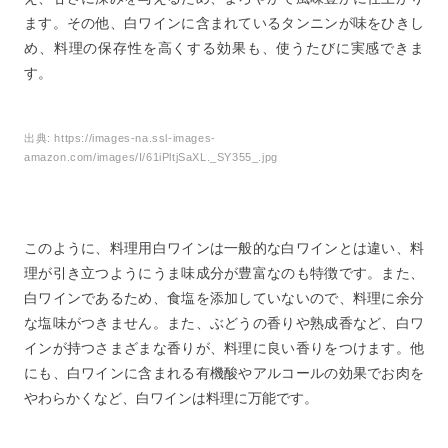
ます。その他、白ワインに含まれているタンニンが味をひきし
め、料理の保存性を高くする効果も、使うたびに実感できま
す。
出典:
https://images-na.ssl-images-
amazon.com/images/I/61iPltjSaXL._SY355_.jpg
このように、料理用白ワインは一般的な白ワインとは違い、料
理が引き立つようにうま味成分が豊富なのも特徴です。また、
白ワインであるため、食塩を添加していないので、料理に余分
な塩味がつきません。また、ぶどうの香りや熟成香など、白ワ
インが持つさまざまな香りが、料理に良い香りをつけます。他
にも、白ワインに含まれる有機酸やアルコールの効果でお肉を
やわらかくなど、白ワインは料理に万能です。