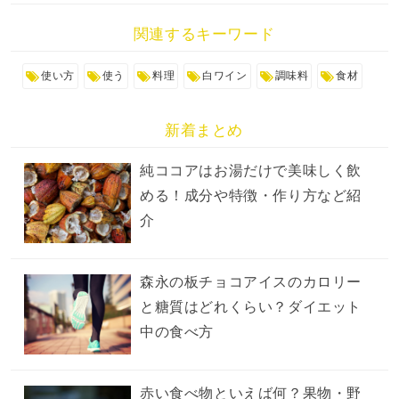
関連するキーワード
使い方
使う
料理
白ワイン
調味料
食材
新着まとめ
純ココアはお湯だけで美味しく飲
める！成分や特徴・作り方など紹
介
森永の板チョコアイスのカロリー
と糖質はどれくらい？ダイエット
中の食べ方
赤い食べ物といえば何？果物・野