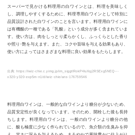
13
白ワインに合う料理レシピのまとめ
スーパーで見かける料理用の白ワインとは、料理を美味しく
し、調理しやすくするために、料理専用白ワインとして特別に
品質設計された白ワインのことを言います。料理用白ワインに
は有機酸の一種である「乳酸」という成分が多く含まれていま
す。使い方は、肉をしっとり柔らかくし、ふっくらとした香り
や照り･艶を与えます。また、コクや旨味を与える効果もあり、
使い方によってはさまざまな料理に良い効果をもたらします。
出典:
https://iwiz-chie.c.yimg.jp/im_siggtlRokP4luXqj2RSExg5NEQ---
x320-y320-exp5m-n1/d/iwiz-chie/ans-176759546
料理用白ワインは、一般的な白ワインより糖分が少ないため、
品質安定性が良くなっています。そのため、開栓した後も長持
ちします。料理用白ワインは、一般の白ワインより糖分の他
に、酸も極度に少なく作られているので、魚介類の生臭みを抑
え、甘さに深みを与えるため、まろやかで風味豊かに仕上がり