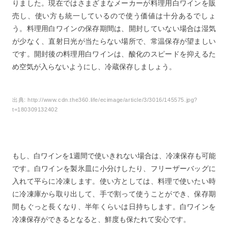
りました。現在ではさまざまなメーカーが料理用白ワインを販
売し、使い方も統一しているので使う価値は十分あるでしょ
う。料理用白ワインの保存期間は、開封していない場合は湿気
が少なく、直射日光が当たらない場所で、常温保存が望ましい
です。開封後の料理用白ワインは、酸化のスピードを抑えるた
め空気が入らないようにし、冷蔵保存しましょう。
出典:
http://www.cdn.the360.life/ecimage/article/3/3016/145575.jpg?
t=180309132402
もし、白ワインを1週間で使いきれない場合は、冷凍保存も可能
です。白ワインを製氷皿に小分けしたり、フリーザーバッグに
入れて平らに冷凍します。使い方としては、料理で使いたい時
に冷凍庫から取り出して、手で割って使うことができ、保存期
間もぐっと長くなり、半年くらいは日持ちします。白ワインを
冷凍保存ができるとなると、鮮度も保たれて安心です。