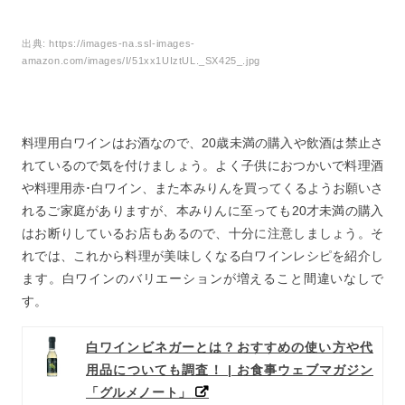
出典:
https://images-na.ssl-images-
amazon.com/images/I/51xx1UIztUL._SX425_.jpg
料理用白ワインはお酒なので、20歳未満の購入や飲酒は禁止さ
れているので気を付けましょう。よく子供におつかいで料理酒
や料理用赤･白ワイン、また本みりんを買ってくるようお願いさ
れるご家庭がありますが、本みりんに至っても20才未満の購入
はお断りしているお店もあるので、十分に注意しましょう。そ
れでは、これから料理が美味しくなる白ワインレシピを紹介し
ます。白ワインのバリエーションが増えること間違いなしで
す。
白ワインビネガーとは？おすすめの使い方や代
用品についても調査！ | お食事ウェブマガジン
「グルメノート」