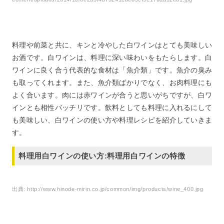
ムと白ワイン煮込みハンバーグ
5
料理が美味しくなる白ワインレシピ:魚介たっぷり白ワイ
ン風味パスタ
6
料理が美味しくなる白ワインレシピ:牡蠣と水菜のシャキ
料理や前菜と共に、キンと冷やした白ワインはとても美味しい
シャキパスタ白ワイン風味
お酒です。白ワインは、料理に深い味わいをもたらします。白
ワインに良く合う代表的な食材は「魚介類」です。魚介の臭み
7
料理が美味しくなる白ワインレシピ:あさりと菜の花の白
も取ってくれます。また、魚介類ばかりでなく、お肉料理にも
ワイン風味ペペロンチーノ
よく合います。肉には赤ワインが合うと思いがちですが、白ワ
8
料理が美味しくなる白ワインレシピ:新玉ねぎと菜の花の
インとも相性バッチリです。飲料としても料理に入れるにして
おにぎり
も美味しい、白ワインの使い方や料理レシピを紹介していきま
9
料理が美味しくなる白ワインレシピ:サンマの白ワインが
す。
香る炊き込みご飯
10
料理が美味しくなる白ワインレシピ:白ワインが香るステ
料理用白ワインの使い方:料理用白ワインの特徴
ィックマルゲリータ
11
料理が美味しくなる白ワインレシピ:あさりとキャベツの
出典:
http://www.hinode-mirin.co.jp/common/img/products/wine_400.jpg
ホイル焼き
12
料理が美味しくなる白ワインレシピ:白ワインが香る牡蠣
のベーコン巻きアヒージョ