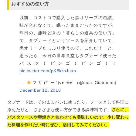
おすすめの使い方
以前、コストコで購入した黒オリーブの缶詰。
味が合わなくて、眠ったままだったのですが、
昨日の、趣味どきの「暮らしの道具の使い方」
で、タプナードというソースを紹介していて、
黒オリーブたっぷり使うので、これだ！！と、
思ったら、今日の世界食堂もタプナード使った
パスタ！ビンゴ！ビンゴ！！
pic.twitter.com/pKBkroJuup
—
マサ(*´ー`)v
♦️
®️
♦️
(@mas_Giappone)
December 12, 2018
タプナードは、そのままパンに塗ったり、ソースとして料理に
添えたりと、さまざまな使い方ができる調味料です。
さらに、
パスタソースや卵焼きと合わせても美味しいので、少し変わっ
た料理を作りたい時にぜひ、活用してみてください。