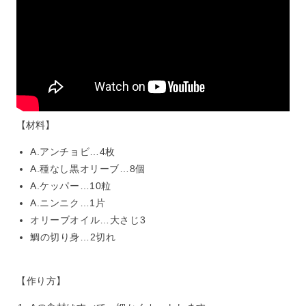
【材料】
A.アンチョビ…4枚
A.種なし黒オリーブ…8個
A.ケッパー…10粒
A.ニンニク…1片
オリーブオイル…大さじ3
鯛の切り身…2切れ
【作り方】