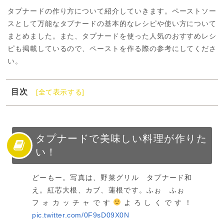
タプナードの作り方について紹介していきます。ペーストソー
スとして万能なタプナードの基本的なレシピや使い方について
まとめました。また、タプナードを使った人気のおすすめレシ
ピも掲載しているので、ペーストを作る際の参考にしてくださ
い。
目次
[全て表示する]
1
タプナードで美味しい料理が作りたい！
2
タプナードの基本レシピ
3
タプナードを使った人気レシピ
タプナードで美味しい料理が作りた
い！
4
タプナードをソースなどに活用しよう！
どーもー。写真は、野菜グリル タプナード和
え。紅芯大根、カブ、蓮根です。ふぉ ふぉ
フォカッチャです
よろしくです！
pic.twitter.com/0F9sD09X0N