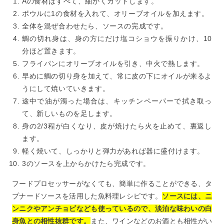
Aの食材はすべて、細かくカットします。
ボウルに1の食材を入れて、オリーブオイルを加えます。
全体を混ぜ合わせたら、ソースの完成です。
鯛の切れ身は、身の方にだけ塩コショウを振りかけ、10
分ほど置きます。
フライパンにオリーブオイルを引き、中火で熱します。
早めに鯛の切り身を加えて、常に皮の下にオイルが来るよ
うにして焼いていきます。
途中で油が濁った場合は、キッチンペーパーで拭き取っ
て、新しいものを足します。
身の2/3程が白くなり、皮が焼けたら火を止めて、裏返し
ます。
軽く焼いて、しっかりと弾力があれば器に盛付けます。
3のソースを上からかけたら完成です。
フードプロセッサーがなくても、簡単に作ることができる、タ
プナードソースを活用した魚料理レシピです。
ソースには、ニ
ンニクやアンチョビなども使っているので、淡泊な味わいの白
身魚との相性抜群です。
また、ワインなどのお酒とも相性がい