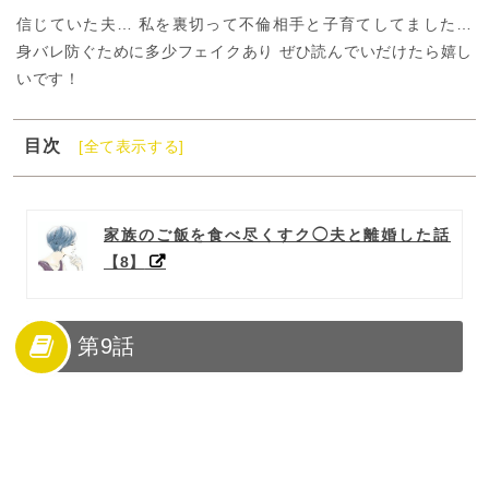
信じていた夫… 私を裏切って不倫相手と子育てしてました…
身バレ防ぐために多少フェイクあり ぜひ読んでいだけたら嬉し
いです！
目次
[全て表示する]
1
第9話
2
あとがき
家族のご飯を食べ尽くすク◯夫と離婚した話
【8】
第9話