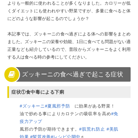
よりも一般的に使われることが多くなりました。カロリーが低
くダイエットにも使われやすい野菜ですが、多量に食べると体
にどのような影響が起こるのでしょうか？
本記事では、ズッキーニの食べ過ぎによる体への影響をまとめ
ました。ズッキーニの栄養や効能、1日に食べても問題がない適
正量なども紹介しているので、普段からズッキーニをよく利用
する人は食べる時の参考にしてください。
ズッキーニの食べ過ぎで起こる症状
症状①食中毒による下痢
#ズッキーニ
#夏風邪予防
に効果がある野菜！
油で炒める事によりカロテンの吸収率を高め
#免
疫力アップ
風邪の予防が期待できます。
#肌荒れ防止
#美肌
効果
#髪質改善
#レシピ公開中
♬