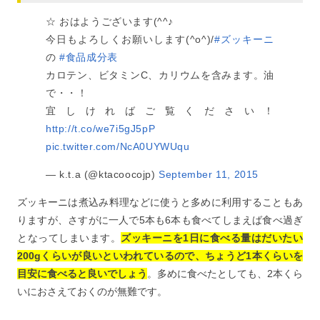
☆ おはようございます(^^♪
今日もよろしくお願いします(^o^)/
#ズッキーニ
の
#食品成分表
カロテン、ビタミンC、カリウムを含みます。油
で・・！
宜しければご覧ください！
http://t.co/we7i5gJ5pP
pic.twitter.com/NcA0UYWUqu
— k.t.a (@ktacoocojp)
September 11, 2015
ズッキーニは煮込み料理などに使うと多めに利用することもあ
りますが、さすがに一人で5本も6本も食べてしまえば食べ過ぎ
となってしまいます。
ズッキーニを1日に食べる量はだいたい
200gくらいが良いといわれているので、ちょうど1本くらいを
目安に食べると良いでしょう
。多めに食べたとしても、2本くら
いにおさえておくのが無難です。