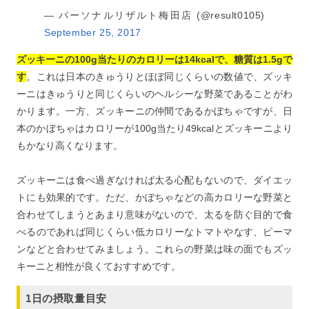
— パーソナルリザルト梅田店 (@result0105)
September 25, 2017
ズッキーニの100g当たりのカロリーは14kcalで、糖質は1.5gで
す
。これは日本のきゅうりとほぼ同じくらいの数値で、ズッキ
ーニはきゅうりと同じくらいのヘルシーな野菜であることがわ
かります。一方、ズッキーニの仲間であるかぼちゃですが、日
本のかぼちゃはカロリーが100g当たり49kcalとズッキーニより
もかなり高くなります。
ズッキーニは食べ過ぎなければ太る心配もないので、ダイエッ
トにも効果的です。ただ、かぼちゃなどの高カロリーな野菜と
合わせてしまうとあまり意味がないので、太るを防ぐ目的で食
べるのであれば同じくらい低カロリーなトマトやなす、ピーマ
ンなどと合わせてみましょう。これらの野菜は味の面でもズッ
キーニと相性が良くておすすめです。
1日の摂取量目安