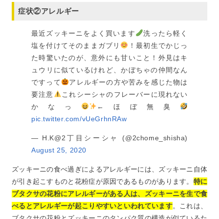
症状②アレルギー
最近ズッキーニをよく買います
洗ったら軽く
塩を付けてそのままガブリ
！最初生でかじっ
た時驚いたのが、意外にも甘いこと！外見はキ
ュウリに似ているけれど、かぼちゃの仲間なん
ですって
アレルギーの方や苦みを感じた物は
要注意
これシーシャのフレーバーに現れない
かなっ
←ほぼ無臭
pic.twitter.com/vUeGrhnRAw
— H.K@2丁目シーシャ (@2chome_shisha)
August 25, 2020
ズッキーニの食べ過ぎによるアレルギーには、ズッキーニ自体
が引き起こすものと花粉症が原因であるものがあります。
特に
ブタクサの花粉にアレルギーがある人は、ズッキーニを生で食
べるとアレルギーが起こりやすいといわれています
。これは、
ブタクサの花粉とズッキーニのタンパク質の構造が似ているた