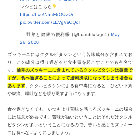
レシピはこちら
https://t.co/NfmF5OOzOr
pic.twitter.com/LEVgVaCQol
— 野菜と健康の便利帳 (@beautifulage1)
May
26, 2020
ズッキーニにはククルビタシンという苦味成分が含まれてお
り、この成分は摂り過ぎると食中毒を起こすことでも有名で
す。
通常のズッキーニに含まれているククルビタシンは微量で
すが、食べ過ぎることによって過剰摂取になってしまう場合も
あります
。ククルビタシンによる食中毒になると、ひどい下痢
や腹痛、嘔吐などを繰り返すようになります。
食べ過ぎなくても、いつもより苦味を感じるズッキーニの場合
には注意が必要です。苦味が強いということはそれだけククル
ビタシンが多いということになるので、苦いと感じるズッキー
ニは食べないようにしましょう。