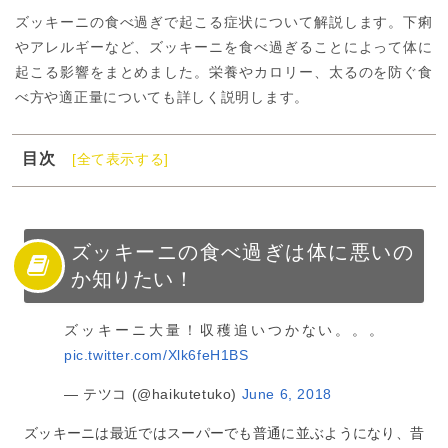
ズッキーニの食べ過ぎで起こる症状について解説します。下痢
やアレルギーなど、ズッキーニを食べ過ぎることによって体に
起こる影響をまとめました。栄養やカロリー、太るのを防ぐ食
べ方や適正量についても詳しく説明します。
目次
[全て表示する]
1
ズッキーニの食べ過ぎは体に悪いのか知りたい！
2
ズッキーニの食べ過ぎで起こる症状
3
ズッキーニのカロリーと適量
ズッキーニの食べ過ぎは体に悪いの
か知りたい！
4
ズッキーニの栄養と効能
5
ズッキーニの食べ過ぎに注意しよう！
ズッキーニ大量！収穫追いつかない。。。
pic.twitter.com/Xlk6feH1BS
— テツコ (@haikutetuko)
June 6, 2018
ズッキーニは最近ではスーパーでも普通に並ぶようになり、昔