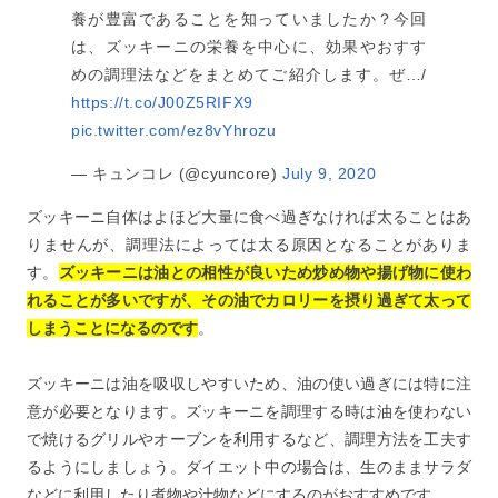
養が豊富であることを知っていましたか？今回
は、ズッキーニの栄養を中心に、効果やおすす
めの調理法などをまとめてご紹介します。ぜ…/
https://t.co/J00Z5RIFX9
pic.twitter.com/ez8vYhrozu
— キュンコレ (@cyuncore)
July 9, 2020
ズッキーニ自体はよほど大量に食べ過ぎなければ太ることはあ
りませんが、調理法によっては太る原因となることがありま
す。
ズッキーニは油との相性が良いため炒め物や揚げ物に使わ
れることが多いですが、その油でカロリーを摂り過ぎて太って
しまうことになるのです
。
ズッキーニは油を吸収しやすいため、油の使い過ぎには特に注
意が必要となります。ズッキーニを調理する時は油を使わない
で焼けるグリルやオーブンを利用するなど、調理方法を工夫す
るようにしましょう。ダイエット中の場合は、生のままサラダ
などに利用したり煮物や汁物などにするのがおすすめです。