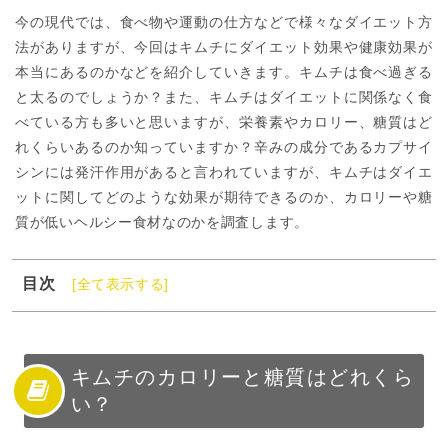
今の現代では、食べ物や運動の仕方などで様々なダイエット方
法がありますが、今回はキムチにダイエット効果や健康効果が
本当にあるのかなどを紹介していきます。キムチは食べ過ぎる
と太るのでしょうか？また、キムチはダイエットに関係なく食
べている方も多いと思いますが、栄養素やカロリー、糖質はど
れくらいあるのか知っていますか？辛みの成分であるカプサイ
シンには発汗作用があると言われていますが、キムチはダイエ
ットに関してどのような効果が期待できるのか、カロリーや糖
質が低いヘルシー食材なのかを調査します。
目次
[全て表示する]
1
キムチのカロリーと糖質はどれくらい？
2
キムチの栄養素と健康効果
3
キムチの栄養素とダイエット効果
キムチのカロリーと糖質はどれくら
い？
4
キムチのダイエットに効果的な食べ方と注意点
5
キムチはカロリーの低いヘルシー食材！