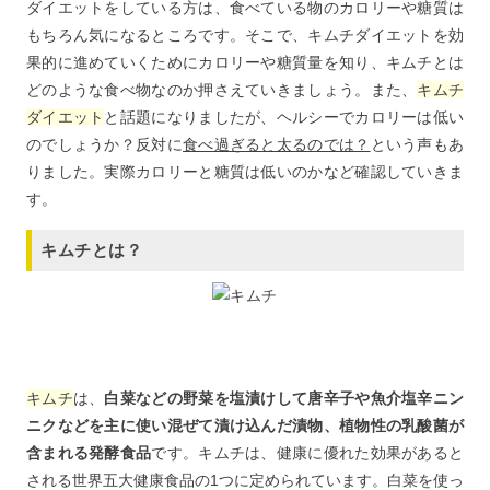
ダイエットをしている方は、食べている物のカロリーや糖質は
もちろん気になるところです。そこで、キムチダイエットを効
果的に進めていくためにカロリーや糖質量を知り、キムチとは
どのような食べ物なのか押さえていきましょう。また、
キムチ
ダイエット
と話題になりましたが、ヘルシーでカロリーは低い
のでしょうか？反対に
食べ過ぎると太るのでは？
という声もあ
りました。実際カロリーと糖質は低いのかなど確認していきま
す。
キムチとは？
キムチ
は、
白菜などの野菜を塩漬けして唐辛子や魚介塩辛ニン
ニクなどを主に使い混ぜて漬け込んだ漬物、植物性の乳酸菌が
含まれる発酵食品
です。キムチは、健康に優れた効果があると
される世界五大健康食品の1つに定められています。白菜を使っ