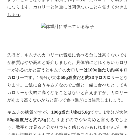
になります。
カロリーと体重には関係ないことを覚えておきま
しょう
。
先ほど、キムチのカロリーは普通に食べる分には高くないです
が糖質はやや高めと紹介しました。具体的にどれくらいカロリ
ーがあるのかと言うとキムチの
カロリーは100g当たり約46キロ
カロリー
です。1食分が大体
50g程度だと約23キロカロリー
とな
ります。ご飯に合うキムチなのでご飯と一緒に食べたとしても
カロリーが大幅に高くなることはないと言えますが、カロリー
があまり高くないからと言って食べ過ぎには注意しましょう。
キムチの糖質ですが、
100g当たり約15,6g
です。1食分が大体
50g程度だと約7,8g
になりますのでやや高めと言えるでしょ
う。数字だけ見ると分かりづらく感じるかもしれませんが、キ
ムチは調味料やオキアミの糖質がプラスされるので他の野菜と