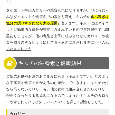
す。
ダイエット中はカロリーや糖質も気になりますが、他にもむく
みはダイエットや健康面での敵とも言え、キムチの
食べ過ぎは
塩分の摂りすぎになり太る原因
と言えます。キムチにはダイエ
ットに効果的な成分が豊富に含まれているので質制限中でも問
題ありませんが、他の食品と上手に組み合わせてカロリーや糖
質を摂り過ぎないようにして
食べ過ぎに注意し食事に摂り入れ
ていきましょう
。
キムチの栄養素と健康効果
ご飯のお供やお酒のおつまみにも合うキムチですが、どのよう
な栄養素と健康効果があるのか紹介していきます。キムチだけ
なら高くないカロリーも、他の食材と組み合わせたらカロリー
が高くなったり太る原因になるのでしょうか？キムチのカロリ
ーや含まれているビタミンBについても詳しく調査しました。
カロリー