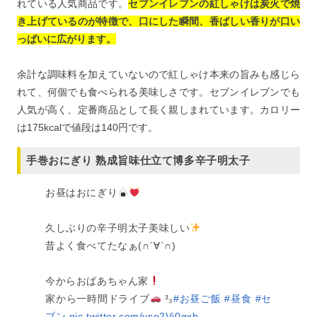
れている人気商品です。
セブンイレブンの紅しゃけは炭火で焼
き上げているのが特徴で、口にした瞬間、香ばしい香りが口い
っぱいに広がります。
余計な調味料を加えていないので紅しゃけ本来の旨みも感じら
れて、何個でも食べられる美味しさです。セブンイレブンでも
人気が高く、定番商品として長く親しまれています。カロリー
は175kcalで値段は140円です。
手巻おにぎり 熟成旨味仕立て博多辛子明太子
お昼はおにぎり
久しぶりの辛子明太子美味しい
昔よく食べてたなぁ(∩´∀`∩)
今からおばあちゃん家
家から一時間ドライブ
³₃
#お昼ご飯
#昼食
#セ
ブン
pic.twitter.com/vso2Vi0gxb