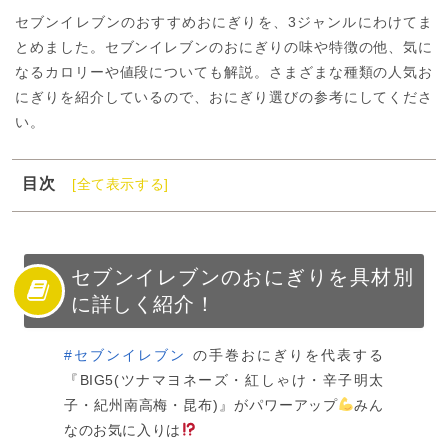
セブンイレブンのおすすめおにぎりを、3ジャンルにわけてま
とめました。セブンイレブンのおにぎりの味や特徴の他、気に
なるカロリーや値段についても解説。さまざまな種類の人気お
にぎりを紹介しているので、おにぎり選びの参考にしてくださ
い。
目次
[全て表示する]
1
セブンイレブンのおにぎりを具材別に詳しく紹介！
2
セブンイレブンの人気おにぎり【魚介類】
3
セブンイレブンの人気おにぎり【肉類】
セブンイレブンのおにぎりを具材別
に詳しく紹介！
4
セブンイレブンの人気おにぎり【その他】
5
セブンイレブンのおにぎりは種類豊富で値段も手頃！
#セブンイレブン
の手巻おにぎりを代表する
『BIG5(ツナマヨネーズ・紅しゃけ・辛子明太
子・紀州南高梅・昆布)』がパワーアップ
みん
なのお気に入りは