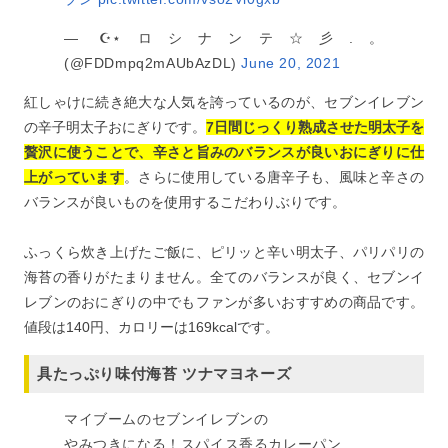
— ☪︎⋆ロシナンテ☆彡.。
(@FDDmpq2mAUbAzDL)
June 20, 2021
紅しゃけに続き絶大な人気を誇っているのが、セブンイレブン
の辛子明太子おにぎりです。
7日間じっくり熟成させた明太子を
贅沢に使うことで、辛さと旨みのバランスが良いおにぎりに仕
上がっています
。さらに使用している唐辛子も、風味と辛さの
バランスが良いものを使用するこだわりぶりです。
ふっくら炊き上げたご飯に、ピリッと辛い明太子、パリパリの
海苔の香りがたまりません。全てのバランスが良く、セブンイ
レブンのおにぎりの中でもファンが多いおすすめの商品です。
値段は140円、カロリーは169kcalです。
具たっぷり味付海苔 ツナマヨネーズ
マイブームのセブンイレブンの
やみつきになる！スパイス香るカレーパン