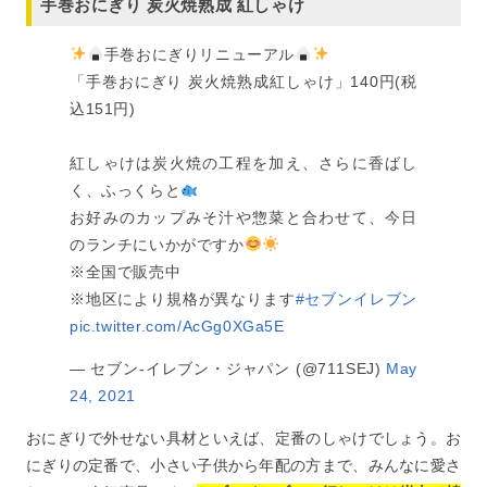
手巻おにぎり 炭火焼熟成 紅しゃけ
手巻おにぎりリニューアル
「手巻おにぎり 炭火焼熟成紅しゃけ」140円(税
込151円)
紅しゃけは炭火焼の工程を加え、さらに香ばし
く、ふっくらと
お好みのカップみそ汁や惣菜と合わせて、今日
のランチにいかがですか
※全国で販売中
※地区により規格が異なります
#セブンイレブン
pic.twitter.com/AcGg0XGa5E
— セブン‐イレブン・ジャパン (@711SEJ)
May
24, 2021
おにぎりで外せない具材といえば、定番のしゃけでしょう。お
にぎりの定番で、小さい子供から年配の方まで、みんなに愛さ