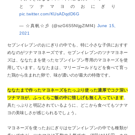
とツナマヨのおにぎり
pic.twitter.com/KUsADqdD6G
— ☆真帆☆彡 (@szG6S5NljgZlMf4)
June 15,
2021
セブンイレブンのおにぎりの中でも、特に小さな子供におすす
めなのがツナマヨネーズです。セブンイレブンのツナマヨネー
ズは、ななたまを使ったセブンイレブン専用のマヨネーズを使
用しています。ななたまは、マリーゴールドなどを食べて育っ
た鶏から生まれた卵で、味が濃いのが最大の特徴です。
ななたまで作ったマヨネーズをたっぷり使った濃厚でコク深い
ツナマヨが、ふっくらご飯の中に惜しげも無く入っています
。
具たっぷりと明記されているように、どこから食べてもツナマ
ヨの美味しさが感じられるでしょう。
マヨネーズを使ったおにぎりはセブンイレブンの中でも種類が