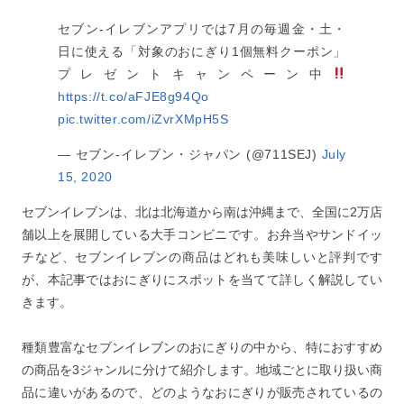
セブン-イレブンアプリでは7月の毎週金・土・
日に使える「対象のおにぎり1個無料クーポン」
プレゼントキャンペーン中
https://t.co/aFJE8g94Qo
pic.twitter.com/iZvrXMpH5S
— セブン‐イレブン・ジャパン (@711SEJ)
July
15, 2020
セブンイレブンは、北は北海道から南は沖縄まで、全国に2万店
舗以上を展開している大手コンビニです。お弁当やサンドイッ
チなど、セブンイレブンの商品はどれも美味しいと評判です
が、本記事ではおにぎりにスポットを当てて詳しく解説してい
きます。
種類豊富なセブンイレブンのおにぎりの中から、特におすすめ
の商品を3ジャンルに分けて紹介します。地域ごとに取り扱い商
品に違いがあるので、どのようなおにぎりが販売されているの