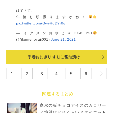
はてさて、
午後も頑張りますかね！
pic.twitter.com/GwyRgDYr0q
— イクメンおやじ＠CX-8 25T
(@ikumenoyaji001)
June 21, 2021
手巻おにぎり すじこ醤油漬け
1
2
3
4
5
6
関連するまとめ
森永の板チョコアイスのカロリー
と糖質はどれくらい？ダイエット