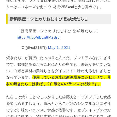
多いですが、ツナマヨは不動の人気です。値段は115円、カロ
リーはマヨネーズを使っている分258kcalと少し高めです。
新潟県産コシヒカリおむすび 熟成焼たらこ
「新潟県産コシヒカリおむすび 熟成焼たらこ」
https://t.co/dbLn6MzSr8
— C (@cd2157f)
May 1, 2021
焼きたらこが贅沢にたっぷりと入った、プレミアムなおにぎり
です。数種類あるたらこおにぎりの中でも、海苔が巻いていな
い、白米と具材の美味しさをダイレクトに味わえるおにぎりと
なっています。
使用しているお米は新潟県産コシヒカリで、具
材の焼きたらこは香ばしく白米とのバランスは絶妙です。
たらこは焼くことでしっかりした歯応えと、プチプチした食感
を楽しめるでしょう。白米とたらこだけのシンプルなおにぎり
ですが、味のバランス、食感が抜群です。セブンイレブンのお
にぎりの中でも、特に素材にこだわったおにぎりですので、ぜ