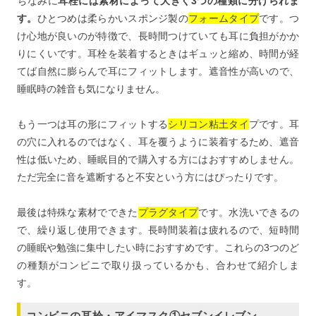
ちなみに
耳栓には素材によって大きく3つの種類に分けられま
す。
ひとつめは柔らかいスポンジ製の
フォームタイプ
です。つ
け心地が良いのが特徴で、長時間つけていても耳に負担がかか
りにくいです。耳栓を装着するときはギュッと縮め、時間が経
てば自然に膨らんで耳にフィットします。遮音性が高いので、
睡眠時の雑音も気になりません。
もう一つは耳の形にフィットする
シリコン粘土タイ
プです。耳
の穴に入れるのではなく、耳を覆うように装着するため、遮音
性は低いため、睡眠目的で購入する方にはおすすめしません。
ただ完全に音を遮断すると不安という方にはぴったりです。
最後は特殊な素材でできた
プラグタイプ
です。水洗いできるの
で、繰り返し使用できます。長時間装着は疲れるので、短時間
の睡眠や勉強に集中したい時におすすめです。これらの3つのど
の種類がコンビニで取り扱っているかも、合わせて紹介しま
す。
コンビニの耳栓・アイマスク①セブンイレブン