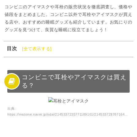
コンビニのアイマスクや耳栓の販売状況を徹底調査し、価格や
値段をまとめました。コンビニ以外で耳栓やアイマスクが買え
る店や、おすすめの睡眠グッズも紹介しています。お気にりの
グッズを見つけて、良質な睡眠に役立てましょう！
目次
[全て表示する]
1
コンビニで耳栓やアイマスクは買える？
2
コンビニの耳栓・アイマスク一覧
3
コンビニの耳栓・アイマスク②ファミリーマート
コンビニで耳栓やアイマスクは買え
る？
4
コンビニ以外で耳栓・アイマスクが買える場所
5
コンビニで買える快眠グッズ
6
コンビニの耳栓・アイマスクまとめ
出典:
https://matome.naver.jp/odai/2145337235771189101/2145337297871649303