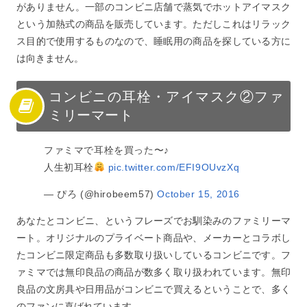
がありません。一部のコンビニ店舗で蒸気でホットアイマスク
という加熱式の商品を販売しています。ただしこれはリラック
ス目的で使用するものなので、睡眠用の商品を探している方に
は向きません。
コンビニの耳栓・アイマスク②ファ
ミリーマート
ファミマで耳栓を買った〜♪
人生初耳栓
pic.twitter.com/EFI9OUvzXq
— ぴろ (@hirobeem57)
October 15, 2016
あなたとコンビニ、というフレーズでお馴染みのファミリーマ
ート。オリジナルのプライベート商品や、メーカーとコラボし
たコンビニ限定商品も多数取り扱いしているコンビニです。フ
ァミマでは無印良品の商品が数多く取り扱われています。無印
良品の文房具や日用品がコンビニで買えるということで、多く
のファンに喜ばれています。