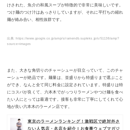
けされた、魚介の和風スープが特徴的で非常に美味しいです。
つけ麺のつけ汁はあっさりしていますが、それに平打ちの縮れ
麺が絡み合い、相性抜群です。
出典:
https://www.google.co.jp/amp/s/ramendb.supleks.jp/s/51138/amp?
source=images
また、大きな角切りのチャーシューが目立っていて、このチャ
ーシューが絶品です。麺量は、並盛りから特盛りまで選ぶこと
ができ、なんと全て同じ料金に設定されています。特盛りは特
にコスパが良くて、六本木でがっつりラーメンやつけ麺を食べ
たい人にとっては最適です。接客も非常に丁寧にしてくれて心
地が良い六本木のラーメン店です。
東京のラーメンランキング！激戦区で絶対外さ
ない人気店・名店を紹介 | お食事ウェブマガジ