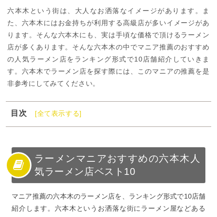
六本木という街は、大人なお洒落なイメージがあります。ま
た、六本木にはお金持ちが利用する高級店が多いイメージがあ
ります。そんな六本木にも、実は手頃な価格で頂けるラーメン
店が多くあります。そんな六本木の中でマニア推薦のおすすめ
の人気ラーメン店をランキング形式で10店舗紹介していきま
す。六本木でラーメン店を探す際には、このマニアの推薦を是
非参考にしてみてください。
目次
[全て表示する]
1
ラーメンマニアおすすめの六本木人気ラーメン店ベスト
10
2
六本木でおすすめの人気ラーメン店ランキング第10位：
ラーメンマニアおすすめの六本木人
麺屋武蔵虎嘯
気ラーメン店ベスト10
3
六本木でおすすめの人気ラーメン店ランキング第9位：博
多麺房赤のれん
マニア推薦の六本木のラーメン店を、ランキング形式で10店舗
4
六本木でおすすめの人気ラーメン店ランキング第8位：五
紹介します。六本木というお洒落な街にラーメン屋などある