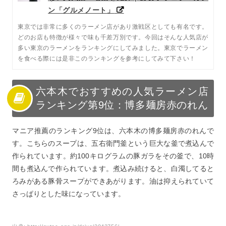
ン「グルメノート」
東京では非常に多くのラーメン店があり激戦区としても有名です。
どのお店も特徴が様々で味も千差万別です。今回はそんな人気店が
多い東京のラーメンをランキングにしてみました。東京でラーメン
を食べる際には是非このランキングを参考にしてみて下さい！
六本木でおすすめの人気ラーメン店
ランキング第9位：博多麺房赤のれん
マニア推薦のランキング9位は、六本木の博多麺房赤のれんで
す。こちらのスープは、五右衛門釜という巨大な釜で煮込んで
作られています。約100キログラムの豚ガラをその釜で、10時
間も煮込んで作られています。煮込み続けると、白濁してると
ろみがある豚骨スープができあがります。油は抑えられていて
さっぱりとした味になっています。