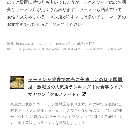
行
の？と疑問に持つ方も多いでしょうが、六本木ならではのお洒
落なラーメン店がたくさんあります。ラーメンも洒落ていて、
5
六本木でおすすめの人気ラーメン店ランキング第7位：一
女性が入りやすいラーメン店が六本木には多いです。マニアの
風堂六本木店
おすすめをぜひ参考にしてみてください。
6
六本木でおすすめの人気ラーメン店ランキング第6位：麺
劇場玄瑛六本木店
7
六本木でおすすめの人気ラーメン店ランキング第5位：竹
出典:
https://search.yahoo.co.jp/image/search?ei=UTF-
虎
8&fr=lmd_poi&p=%E8%B5%A4%E3%81%AE%E3%82%8C%E3%82%93
8
六本木でおすすめの人気ラーメン店ランキング第4位：天
鳳
9
六本木でおすすめの人気ラーメン店ランキング第3位：つ
ラーメンが池袋で本当に美味しいのは？駅周
けめんTETSU六本木ヒルズ店
辺・激戦区の人気店ランキング | お食事ウェブ
10
六本木でおすすめの人気ラーメン店ランキング第2位：
マガジン「グルメノート」
AFURI
東京には数多くのラーメン激戦区があります。その中でも池袋には
11
六本木でおすすめの人気ラーメン店ランキング第1位：焼
有名ラーメン店が多くあります。選びきれない程のラーメン店の中
きハマグリ新三郎
から今回は池袋の人気ラーメン店をランキングTOP10で紹介しま
12
六本木でおすすめの人気ラーメン店まとめ
す！是非美味しいラーメンを堪能しましょう！