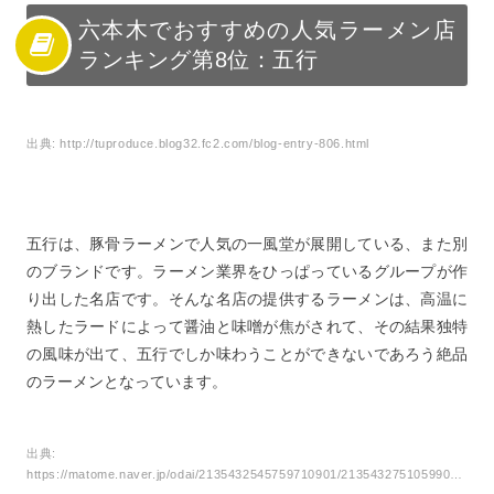
六本木でおすすめの人気ラーメン店
ランキング第8位：五行
出典:
http://tuproduce.blog32.fc2.com/blog-entry-806.html
五行は、豚骨ラーメンで人気の一風堂が展開している、また別
のブランドです。ラーメン業界をひっぱっているグループが作
り出した名店です。そんな名店の提供するラーメンは、高温に
熱したラードによって醤油と味噌が焦がされて、その結果独特
の風味が出て、五行でしか味わうことができないであろう絶品
のラーメンとなっています。
出典:
https://matome.naver.jp/odai/2135432545759710901/2135432751059908403