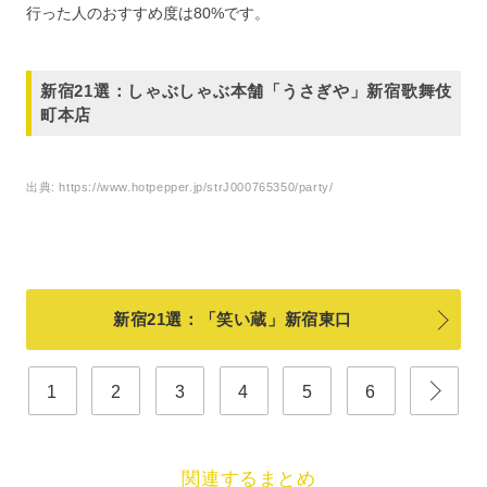
行った人のおすすめ度は80%です。
新宿21選：しゃぶしゃぶ本舗「うさぎや」新宿歌舞伎
町本店
出典:
https://www.hotpepper.jp/strJ000765350/party/
新宿21選：「笑い蔵」新宿東口
1
2
3
4
5
6
関連するまとめ