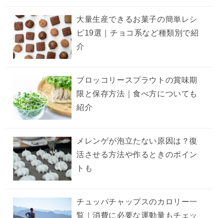
大量生産できるお菓子の簡単レシ
ピ19選｜チョコ系など種類別で紹
介
ブロッコリースプラウトの賞味期
限と保存方法｜食べ方についても
紹介
メレンゲが泡立たない原因は？復
活させる方法や作るときのポイン
トも
チュッパチャップスのカロリー一
覧｜消費に必要な運動量もチェッ