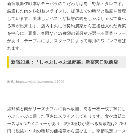
新宿歌舞伎町本店モーパラのこだわりは肉・野菜・タレです。
厳選した肉を1枚1枚スライスし、提供までの時間と温度を管理
しています。美味しいベストな状態の肉をしゃぶしゃぶで食べ
る事が出来ます。店内中央には契約農家から直接仕入れた野菜
を中心に、豆腐、春雨など19種類の鍋具材が選べる野菜セラー
があり、テーブルには、スタッフによって専用のワゴンで運ば
れます。
新宿21選：「しゃぶしゃぶ温野菜」新宿東口駅前店
出典:
https://twipla.jp/events/111090
温野菜と肉がリーズナブルに食べ放題、肉を一枚一枚丁寧にし
ゃぶしゃぶに適した厚さにスライスしてあります。食べ放題コ
ースは5つのメニューがあり、約60種類が選べる食放題は2,780
円（税抜）〜肉の種類の価格帯から選びます。季節限定コース