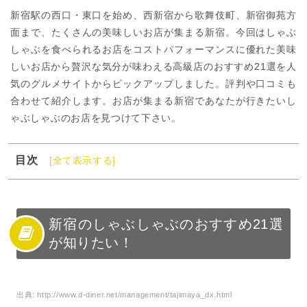
新宿駅の西口・東口を始め、西新宿から歌舞伎町、新宿御苑方
面まで、たくさんの美味しいお店が集まる新宿。今回はしゃぶ
しゃぶを食べられるお店をコストパフォーマンスに優れた美味
しいお店から贅沢な気分が味わえる高級店のおすすめ21選を人
気のグルメサイトからピックアップしました。評判や口コミも
合わせて紹介します。お店が集まる新宿であなたが行きたいし
ゃぶしゃぶのお店を見つけて下さい。
目次
[全て表示する]
1
新宿のしゃぶしゃぶのおすすめ21選が知りたい！
2
新宿の安いしゃぶしゃぶ食べ放題の店
3
新宿の高級しゃぶしゃぶおすすめ店
新宿のしゃぶしゃぶのおすすめ21選
が知りたい！
4
新宿の個室有りのしゃぶしゃぶおすすめ店
5
新宿のランチ有りのしゃぶしゃぶおすすめ店
6
しゃぶしゃぶについて知っておこう
出典:
http://www.d-diner.net/management/tajimaya_dx.html
7
新宿のおすすめしゃぶしゃぶを味わおう