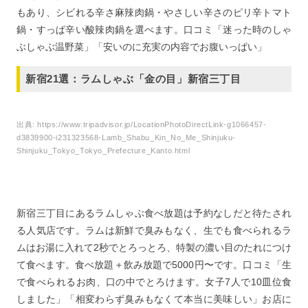
もあり、シビれる辛さ麻辣肉鍋・やさしい辛さのピリ辛トマト
鍋・すっぱ辛い酸辣肉鍋を選べます。口コミ「迷った時のしゃ
ぶしゃぶ温野菜」「安いのに充実の内容でお腹いっぱい」
新宿21選：ラムしゃぶ「金の目」新宿三丁目
出典:
https://www.tripadvisor.jp/LocationPhotoDirectLink-g1066457-
d3839900-i231323568-Lamb_Shabu_Kin_No_Me_Shinjuku-
Shinjuku_Tokyo_Tokyo_Prefecture_Kanto.html
新宿三丁目にあるラムしゃぶ食べ放題は予約なしだと待たされ
る人気店です。ラムは新鮮で臭みもなく、生でも食べられるラ
ムはお湯に入れて2秒でとろっとろ、特製の濃い目のたれにつけ
て食べます。食べ放題＋飲み放題で5000円〜です。口コミ「生
で食べられるお肉、口の中でとろけます。女子7人で10皿位食
しました」「相変わらず臭みもなくて本当に美味しい」お店に