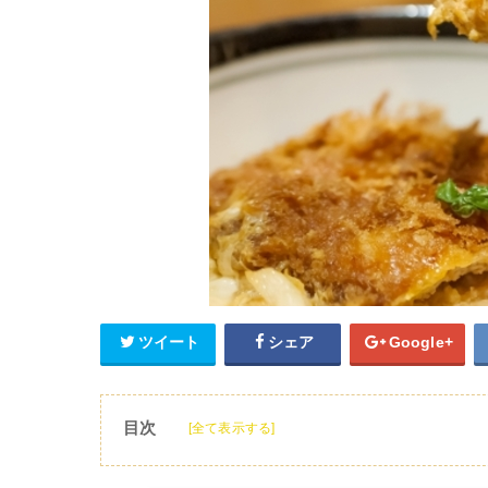
ツイート
シェア
Google+
目次
[全て表示する]
1
かつやのランチおすすめメニュー一覧!
2
かつやのランチの時間と店舗情報