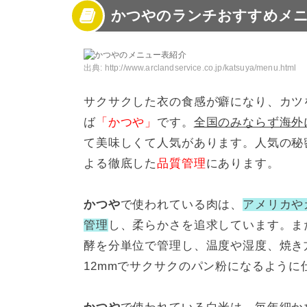
かつやのランチおすすめメニ
3
かつやのランチ限定おすすめセットメニュー
4
かつやのランチで人気な定食メニューと値段
5
かつやのクーポンはランチでも使える?
6
かつやのランチ定食の食べ方色々
出典:
http://www.arclandservice.co.jp/katsuya/menu.html
7
かつやのランチが毎日食べたくなる!
サクサクした衣の食感が癖になり、カツ
ば
「かつや」
です。
全国のみならず海外
て美味しくて人気があります。人気の秘
よる徹底した
品質管理
にあります。
かつや
で使われている肉は、
アメリカや
管理
し、柔らかさを追求しています。ま
酵を分単位で管理し、温度や湿度、焼き
12mmでサクサクのパン粉になるように