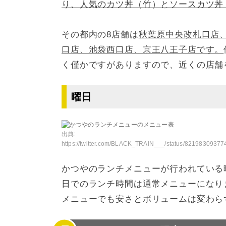
り、人気のカツ丼（竹）とソースカツ丼（
その都内の8店舗は
秋葉原中央改札口店
口店、池袋西口店、京王八王子店です。
く僅かですがありますので、近くの店舗
曜日
出典:
https://twitter.com/BLACK_TRAIN___/status/8219830937749
かつやのランチメニューが行われている
日でのランチ時間は通常メニューになり
メニューでも安さとボリュームは変わら