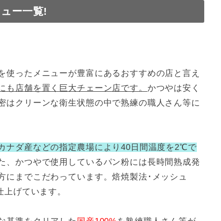
ュー一覧!
と値段
を使ったメニューが豊富にあるおすすめの店と言え
にも店舗を置く巨大チェーン店です。
かつやは安く
密はクリーンな衛生状態の中で熟練の職人さん等に
カナダ産などの指定農場により40日間温度を2℃で
た、かつやで使用しているパン粉には長時間熟成発
方にまでこだわっています。焙焼製法･メッシュ
仕上げています。