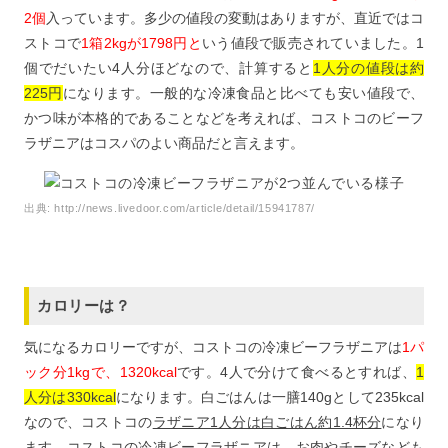
2個
入っています。多少の値段の変動はありますが、直近ではコ
ストコで
1箱2kgが1798円と
いう値段で販売されていました。1
個でだいたい4人分ほどなので、計算すると
1人分の値段は約
225円
になります。一般的な冷凍食品と比べても安い値段で、
かつ味が本格的であることなどを考えれば、コストコのビーフ
ラザニアはコスパのよい商品だと言えます。
出典:
http://news.livedoor.com/article/detail/15941787/
カロリーは？
気になるカロリーですが、コストコの冷凍ビーフラザニアは
1パ
ック分1kgで、1320kcal
です。4人で分けて食べるとすれば、
1
人分は330kcal
になります。白ごはんは一膳140gとして235kcal
なので、コストコの
ラザニア1人分は白ごはん約1.4杯分
になり
ます。コストコの冷凍ビーフラザニアは、お肉やチーズなども