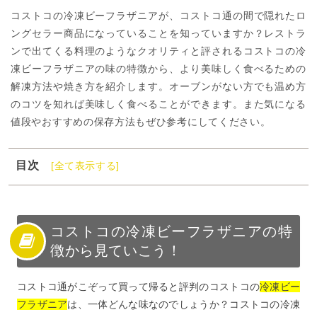
コストコの冷凍ビーフラザニアが、コストコ通の間で隠れたロ
ングセラー商品になっていることを知っていますか？レストラ
ンで出てくる料理のようなクオリティと評されるコストコの冷
凍ビーフラザニアの味の特徴から、より美味しく食べるための
解凍方法や焼き方を紹介します。オーブンがない方でも温め方
のコツを知れば美味しく食べることができます。また気になる
値段やおすすめの保存方法もぜひ参考にしてください。
目次
[全て表示する]
1
コストコの冷凍ビーフラザニアの特徴から見ていこう！
2
コストコの冷凍ビーフラザニアの解凍方法
3
コストコの冷凍ビーフラザニアの焼き方！
コストコの冷凍ビーフラザニアの特
徴から見ていこう！
4
コストコの冷凍ビーフラザニアの保存方法とは？
5
コストコの冷凍ビーフラザニアを食べてみよう！
コストコ通がこぞって買って帰ると評判のコストコの
冷凍ビー
フラザニア
は、一体どんな味なのでしょうか？コストコの冷凍