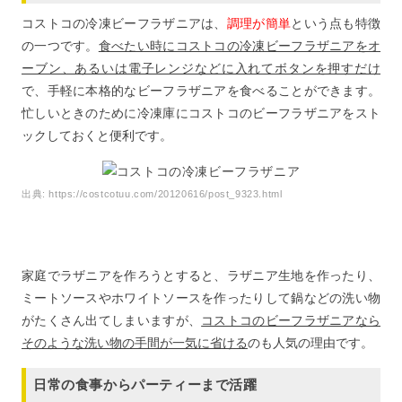
コストコの冷凍ビーフラザニアは、
調理が簡単
という点も特徴
の一つです。
食べたい時にコストコの冷凍ビーフラザニアをオ
ーブン、あるいは電子レンジなどに入れてボタンを押すだけ
で、手軽に本格的なビーフラザニアを食べることができます。
忙しいときのために冷凍庫にコストコのビーフラザニアをスト
ックしておくと便利です。
出典:
https://costcotuu.com/20120616/post_9323.html
家庭でラザニアを作ろうとすると、ラザニア生地を作ったり、
ミートソースやホワイトソースを作ったりして鍋などの洗い物
がたくさん出てしまいますが、
コストコのビーフラザニアなら
そのような洗い物の手間が一気に省ける
のも人気の理由です。
日常の食事からパーティーまで活躍