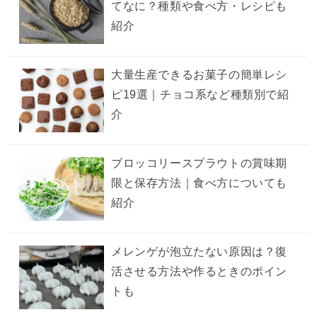
てなに？種類や食べ方・レシピも
紹介
大量生産できるお菓子の簡単レシ
ピ19選｜チョコ系など種類別で紹
介
ブロッコリースプラウトの賞味期
限と保存方法｜食べ方についても
紹介
メレンゲが泡立たない原因は？復
活させる方法や作るときのポイン
トも