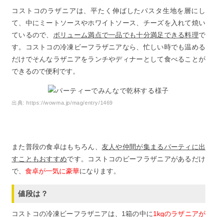
コストコのラザニアは、平たく伸ばしたパスタ生地を層にし
て、中にミートソースやホワイトソース、チーズを入れて焼い
ているので、
ボリューム満点で一品でも十分満足できる料理
で
す。コストコの冷凍ビーフラザニアなら、忙しい時でも温める
だけでそんなラザニアをランチやディナーとして食べることが
できるので便利です。
出典:
https://wowma.jp/mag/entry/1469
また普段の食卓はもちろん、
友人や仲間が集まるパーティに出
すこともおすすめ
です。コストコのビーフラザニアがあるだけ
で、
食卓が一気に豪華
になります。
値段は？
コストコの冷凍ビーフラザニアは、1箱の中に
1kgのラザニアが