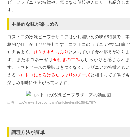
ビーフラザニアの特徴や、
気になる値段やカロリーも紹介
しま
す。
本格的な味が楽しめる
コストコの冷凍ビーフラザニアは
少し濃いめの味が特徴で、本
格的な仕上がり
だと評判です。コストコのラザニア生地は歯ご
たえもよく、
ひき肉もたっぷり
と入っていて食べ応えがありま
す。またボロネーゼは
玉ねぎの甘み
もしっかりと感じられま
す。トマトソースの酸味はきつくなく、ラザニアの特徴ともい
える
トロトロにとろけるたっぷりのチーズ
と相まって子供でも
楽しめる味に仕上がっています。
出典:
http://news.livedoor.com/article/detail/15941787/
調理方法が簡単