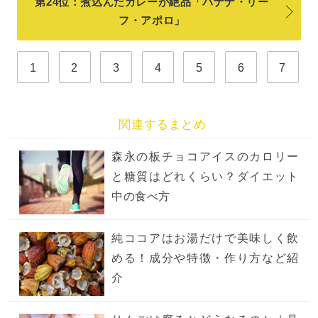
第24位：煮込んだカレーが絶品「バナナ・リー
フ・アポロ」
1
2
3
4
5
6
7
関連するまとめ
森永の板チョコアイスのカロリー
と糖質はどれくらい？ダイエット
中の食べ方
純ココアはお湯だけで美味しく飲
める！成分や特徴・作り方など紹
介