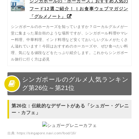
シンガポールの「ホーカーズ」おすすめ人気の
フード12選ご紹介！ | お食事ウェブマガジン
「グルメノート」
シンガポールのホーカーズを知っていますか？ローカルグルメが一
堂に集まった屋台街のような場所ですが、シンガポール料理やマレ
ー料理、中華料理、インド料理など安くておいしいグルメがたくさ
ん溢れています！今回はおすすめのホーカーズや、ぜひ食べたい料
理、気になる値段などをたっぷり紹介します。これからシンガポー
ル旅行に行く方は必見
シンガポールのグルメ人気ランキン
グ第26位～第21位
第26位：伝統的なデザートがある「シュガー・グレニ
ー・カフェ」
出典:
https://singapore.navi.com/food/16/