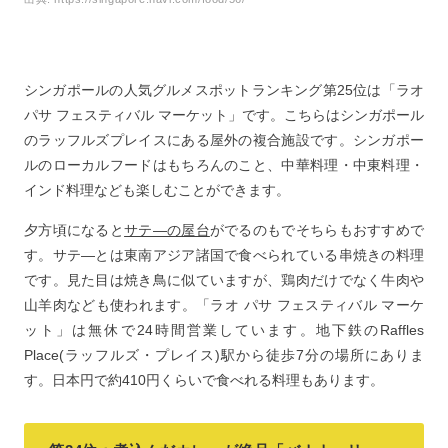
シンガポールの人気グルメスポットランキング第25位は「ラオ
パサ フェスティバル マーケット」です。こちらはシンガポール
のラッフルズプレイスにある屋外の複合施設です。シンガポー
ルのローカルフードはもちろんのこと、中華料理・中東料理・
インド料理なども楽しむことができます。
夕方頃になると
サテ―の屋台
がでるのもでそちらもおすすめで
す。サテ―とは東南アジア諸国で食べられている串焼きの料理
です。見た目は焼き鳥に似ていますが、鶏肉だけでなく牛肉や
山羊肉なども使われます。「ラオ パサ フェスティバル マーケ
ット」は無休で24時間営業しています。地下鉄のRaffles
Place(ラッフルズ・プレイス)駅から徒歩7分の場所にありま
す。日本円で約410円くらいで食べれる料理もあります。