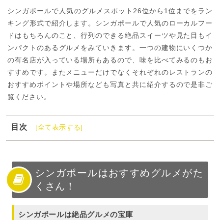
シンガポールで人気のグルメスポット26位から1位までをラン
キング形式で紹介します。シンガポールで人気のローカルフー
ドはもちろんのこと、行列のできる絶品スイーツや見た目もイ
ンパクトのあるグルメをみていきます。一つの建物にいくつか
の有名店が入っている場所もあるので、味を比べてみるのもお
すすめです。またメニューだけでなくそれぞれのレストランの
おすすめポイントや場所なども写真と共に紹介するので是非ご
覧ください。
目次
[全て表示する]
1
シンガポールはおすすめグルメがたくさん！
2
シンガポールのグルメ人気ランキング第26位～第21位
3
シンガポールのグルメ人気ランキング第20位～第11位
シンガポールはおすすめグルメがた
くさん！
4
シンガポールのグルメ人気ランキング第10位～第6位
5
シンガポールのグルメ人気ランキング第5位～第2位
6
シンガポールのグルメ人気ランキング第1位のお店は？
シンガポールは絶品グルメの宝庫