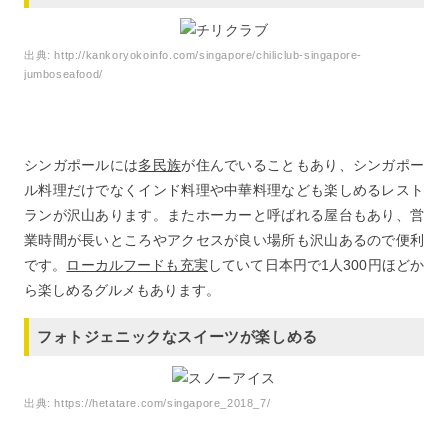
7
シンガポールに来たら絶品グルメを食べ歩き！
出典:
http://kankoryokoinfo.com/singapore/chiliclub-singapore-
jumboseafood/
シンガポールには
多民族
が住んでいることもあり、シンガポー
ル料理だけでなくインド料理や中華料理なども楽しめるレスト
ランが沢山あります。またホーカーと呼ばれる屋台もあり、営
業時間が長いところやアクセスが良い場所も沢山あるので便利
です。
ローカルフードも充実
していて日本円で1人300円ほどか
ら楽しめるグルメもあります。
フォトジェニックなスイーツが楽しめる
出典:
https://hetatare.com/singapore_2018_7/