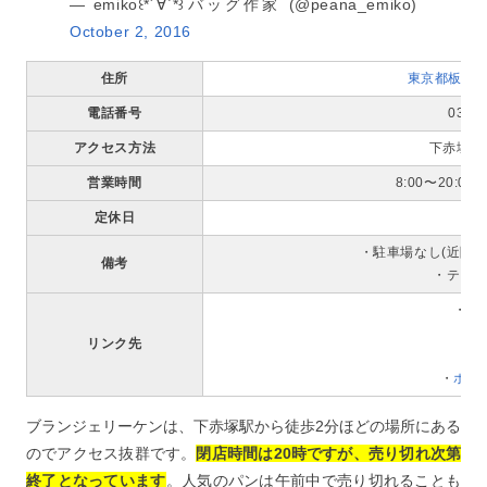
— emiko꒰*´∀`*꒱バッグ作家 (@peana_emiko)
October 2, 2016
住所
東京都板橋区
電話番号
03-53
アクセス方法
下赤塚駅
営業時間
8:00〜20:0
定休日
・駐車場なし(近隣
備考
・テイ
・
公
・
リンク先
・
・
ホッ
ブランジェリーケンは、下赤塚駅から徒歩2分ほどの場所にある
のでアクセス抜群です。
閉店時間は20時ですが、売り切れ次第
終了となっています
。人気のパンは午前中で売り切れることも