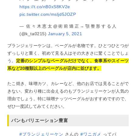
https://t.co/nB0xS8KV2e
pic.twitter.com/msljd5JOZP
— 佐々木恵太@術前矯正→顎整形する人
(@k_ta0215)
January 5, 2021
ブランジェリーケンは、ベーグルが名物です。ひとつひとつが
ずっしりと重く、初めて見る人はその大きさに驚くことでしょ
う。
定番のシンプルなベーグルだけでなく、食事系やスイーツ
系など20種類以上のベーグルが店内に並びます。
たこ焼き、味噌カツ、カレーなど、他のお店では見ることがで
きない、変わり種に出会えるのもブランジェリーケンが人気の
理由でしょう。特に味噌ナッツベーグルがおすすめですので、
ぜひ一度試してみてください。
パンもバリエーション豊富
#ブランジェリーケン
さんの
#ワニガメ
ってパ