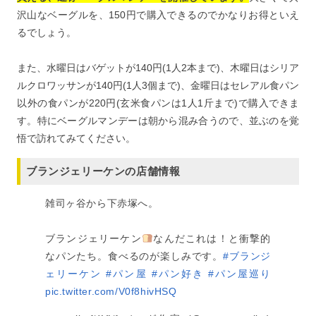
沢山なベーグルを、150円で購入できるのでかなりお得といえ
るでしょう。
また、水曜日はバゲットが140円(1人2本まで)、木曜日はシリア
ルクロワッサンが140円(1人3個まで)、金曜日はセレアル食パン
以外の食パンが220円(玄米食パンは1人1斤まで)で購入できま
す。特にベーグルマンデーは朝から混み合うので、並ぶのを覚
悟で訪れてみてください。
ブランジェリーケンの店舗情報
雑司ヶ谷から下赤塚へ。
ブランジェリーケン
なんだこれは！と衝撃的
なパンたち。食べるのが楽しみです。
#ブランジ
ェリーケン
#パン屋
#パン好き
#パン屋巡り
pic.twitter.com/V0f8hivHSQ