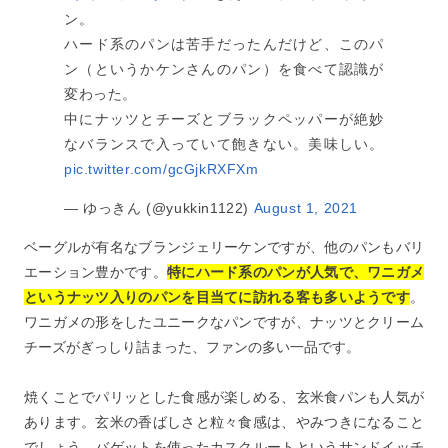
ン。
ハード系のパンは苦手だったんだけど、このパ
ン（というかケンさんのパン）を食べて認識が
変わった。
中にナッツとチーズとブラックペッパーが絶妙
なバランスで入っていて飽きない。美味しい。
pic.twitter.com/gcGjkRXFXm
— ゆっきん (@yukkin1122)
August 1, 2021
ベーグルが有名なブランジェリーケンですが、他のパンもバリ
エーション豊かです。
特にハード系のパンが人気で、ワニガメ
というナッツ入りのパンを目当てに訪れる客も多いようです
。
ワニガメの形をしたユニークなパンですが、ナッツとクリーム
チーズがぎっしり詰まった、ファンの多い一品です。
焼くことでパリッとした食感が楽しめる、玄米食パンも人気が
あります。玄米の香ばしさと粒々食感は、やみつきになること
でしょう。バゲットを使ったカスクルートというサンドイッチ