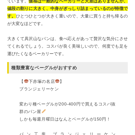
ています。
価格は一般的なベーカリーと大差はありませんが、
値段の割りに大きく、中身がぎっしり詰まっているのが特徴で
す。
ひとつひとつが大きく重いので、大量に買うと持ち帰るの
が大変なほどです。
大きくて具沢山なパンは、食べ応えがあって贅沢な気分にさせ
てくれるでしょう。コスパが良く美味しいので、何度でも足を
運びたくなるベーカリーです。
種類豊富なベーグルがおすすめ
【
下赤塚の名店
】
ブランジェリーケン
変わり種ベーグルが200-400円で買えるコスパ抜
群のパン屋
しかも毎週月曜日はなんとベーグルが150円！
パン工房 ブランジェリーケン