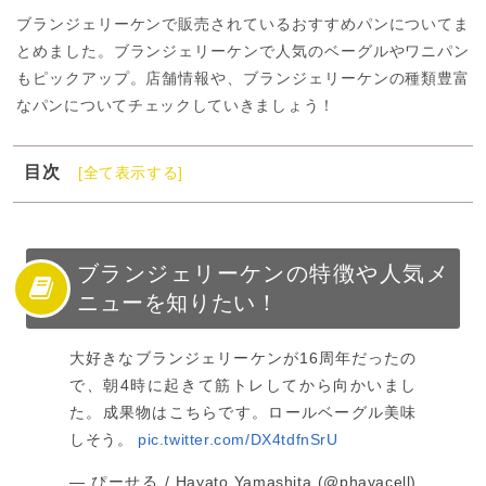
ブランジェリーケンで販売されているおすすめパンについてま
とめました。ブランジェリーケンで人気のベーグルやワニパン
もピックアップ。店舗情報や、ブランジェリーケンの種類豊富
なパンについてチェックしていきましょう！
目次
[全て表示する]
1
ブランジェリーケンの特徴や人気メニューを知りたい！
2
ブランジェリーケンの特徴とおすすめメニュー
3
ブランジェリーケンはベーグル好きにもおすすめのパン
ブランジェリーケンの特徴や人気メ
屋！
ニューを知りたい！
大好きなブランジェリーケンが16周年だったの
で、朝4時に起きて筋トレしてから向かいまし
た。成果物はこちらです。ロールベーグル美味
しそう。
pic.twitter.com/DX4tdfnSrU
— ぴーせる / Hayato Yamashita (@phayacell)