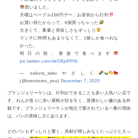
買いました。
月曜はベーグル150円デー、お昼前から行列
お買い得だからって、8個買っちゃった
大きくて、重量と美味しさもずっしり
ランチに時間もあまりなくて、1個しか食べれな
かった。
明日の朝、家族で食べます
pic.twitter.com/deCRpiPPiG
— sakura_sakuやさしく
(@tomotomo_you)
December 7, 2020
ブランジェリーケンは、行列ができることも多い人気パン店で
す。れんが造りに赤い屋根が目を引く、昔懐かしい趣のある外
観です。ブランジェリーケンが地元で愛されている一番の理由
は、パンの美味しさにあります。
どのパンもずっしりと重く、具材が惜しみなくたっぷりと入っ