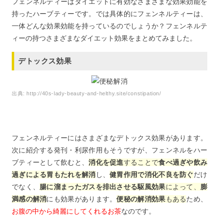
フェンネルティーはダイエットに有効なさまざまな効果効能を
持ったハーブティーです。では具体的にフェンネルティーは、
一体どんな効果効能を持っているのでしょうか？フェンネルテ
ィーの持つさまざまなダイエット効果をまとめてみました。
デトックス効果
出典:
http://40s-lady-beauty-and-helthy.site/constipation/
フェンネルティーにはさまざまなデトックス効果があります。
次に紹介する発刊・利尿作用もそうですが、フェンネルをハー
ブティーとして飲むと、
消化を促進
することで
食べ過ぎや飲み
過ぎによる胃もたれを解消
し、
健胃作用で消化不良を防ぐ
だけ
でなく、
腸に溜まったガスを排出させる駆風効果
によって、
膨
満感の解消
にも効果があります。
便秘の解消効果
もある
ため、
お腹の中から綺麗にしてくれるお茶
なのです。