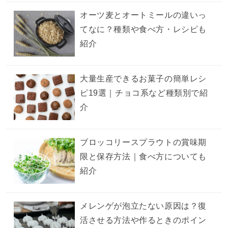
オーツ麦とオートミールの違いっ
てなに？種類や食べ方・レシピも
紹介
大量生産できるお菓子の簡単レシ
ピ19選｜チョコ系など種類別で紹
介
ブロッコリースプラウトの賞味期
限と保存方法｜食べ方についても
紹介
メレンゲが泡立たない原因は？復
活させる方法や作るときのポイン