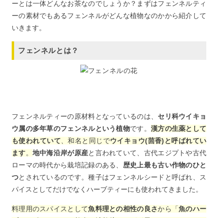
ーとは一体どんなお茶なのでしょうか？まずはフェンネルティ
ーの素材でもあるフェンネルがどんな植物なのかから紹介して
いきます。
フェンネルとは？
フェンネルティーの原材料となっているのは、
セリ科ウイキョ
ウ属の多年草のフェンネルという植物
です。
漢方の生薬として
も使われていて
、和名と同じで
ウイキョウ(茴香)と呼ばれてい
ます
。
地中海沿岸が原産
と言われていて、古代エジプトや古代
ローマの時代から栽培記録のある、
歴史上最も古い作物のひと
つ
とされているのです。種子はフェンネルシードと呼ばれ、ス
パイスとしてだけでなくハーブティーにも使われてきました。
料理用のスパイスとして
魚料理との相性の良さ
から「
魚のハー