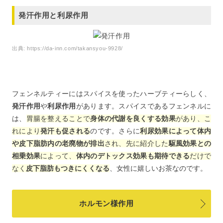
発汗作用と利尿作用
出典:
https://da-inn.com/takansyou-9928/
フェンネルティーにはスパイスを使ったハーブティーらしく、
発汗作用
や
利尿作用
があります。スパイスであるフェンネルに
は、
胃腸を整えることで
身体の代謝を良くする効果
があり、こ
れにより
発汗も促される
のです。さらに
利尿効果によって体内
や皮下脂肪内の老廃物が排出
され、先に紹介した
駆風効果との
相乗効果
によって、
体内のデトックス効果も期待できる
だけで
なく
皮下脂肪もつきにくくなる
、女性に嬉しいお茶なのです。
ホルモン様作用