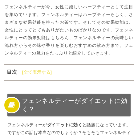
フェンネルティーが今、女性に嬉しいハーブティーとして注目
を集めています。フェンネルティーはハーブティーらしく、さ
まざまな効果効能を持ったお茶です。そしてその効果効能は、
女性にとってとてもありがたいものばかりなのです。フェンネ
ルティーの効果効能はもちろん、フェンネルティーの美味しい
淹れ方からその味や香りを楽しむおすすめの飲み方まで、フェ
ンネルティーの魅力をたっぷりと紹介していきます。
目次
[全て表示する]
1
フェンネルティーがダイエットに効く？
2
フェンネルティーのダイエット効果
3
フェンネルの女性に嬉しい効果効能
フェンネルティーがダイエットに効
く？
4
フェンネルティーの美味しい淹れ方や飲み方
5
フェンネルティーは女性に嬉しいダイエット・美容効果
フェンネルティーが
ダイエットに効く
と話題になっています。
が豊富！
ですがこの話は本当なのでしょうか？そもそもフェンネルティ