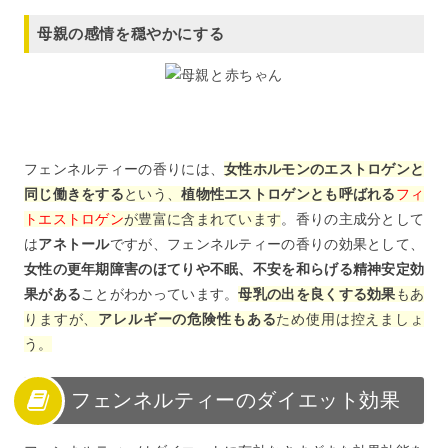
母親の感情を穏やかにする
フェンネルティーの香りには、
女性ホルモンのエストロゲンと
同じ働きをする
という、
植物性エストロゲンとも呼ばれる
フィ
トエストロゲン
が豊富に含まれています
。香りの主成分として
は
アネトール
ですが、フェンネルティーの香りの効果として、
女性の更年期障害のほてりや不眠、不安を和らげる精神安定効
果がある
ことがわかっています。
母乳の出を良くする効果
もあ
りますが、
アレルギーの危険性もある
ため使用は控えましょ
う。
フェンネルティーのダイエット効果