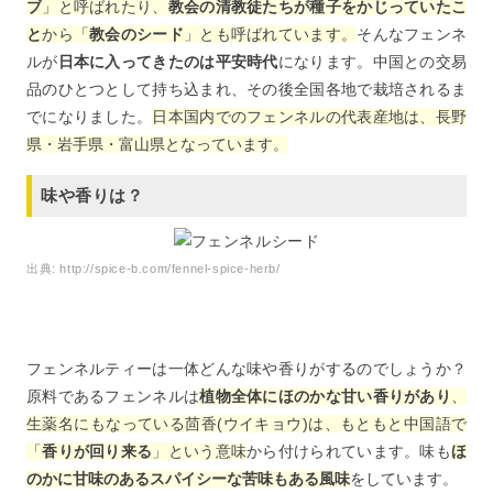
ブ
」と呼ばれたり、
教会の清教徒たちが種子をかじっていたこ
と
から「
教会のシード
」とも呼ばれています。
そんなフェンネ
ルが
日本に入ってきたのは平安時代
になります。中国との交易
品のひとつとして持ち込まれ、その後全国各地で栽培されるま
でになりました。
日本国内でのフェンネルの代表産地は、長野
県・岩手県・富山県となっています。
味や香りは？
出典:
http://spice-b.com/fennel-spice-herb/
フェンネルティーは一体どんな味や香りがするのでしょうか？
原料であるフェンネルは
植物全体にほのかな甘い香りがあり
、
生薬名にもなっている茴香(ウイキョウ)は、もともと中国語で
「
香りが回り来る
」という意味
から付けられています。味も
ほ
のかに甘味のあるスパイシーな苦味もある風味
をしています。